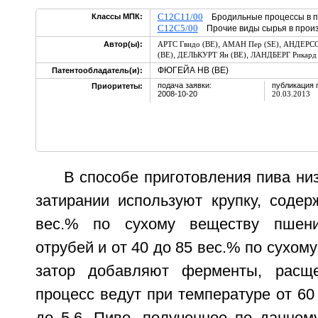
C12C11/00
Классы МПК:
Бродильные процессы в п
C12C5/00
Прочие виды сырья в произ
,
,
Автор(ы):
АРТС Гвидо (BE)
АМАН Пер (SE)
АНДЕРСС
,
,
(BE)
ДЕЛЬКУРТ Ян (BE)
ЛАНДБЕРГ Рикард 
ФЮГЕЙА НВ (BE)
Патентообладатель(и):
подача заявки:
публикация 
Приоритеты:
2008-10-20
20.03.2013
В способе приготовления пива ни
затирании используют крупку, соде
вес.% по сухому веществу пшен
отрубей и от 40 до 85 вес.% по сухом
затор добавляют ферменты, расщ
процесс ведут при температуре от 60 