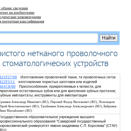
 общие сведения
атент на изобретение
тодические рекомендации
 патентная классификация
ристого нетканого проволочного
 стоматологических устройств
B21F27/00
Изготовление проволочной ткани, те проволочных сеток
B22F3/11
изготовление пористых заготовок или изделий
A61C8/00
Приспособления, прикрепляемые к челюсти, для
укрепления естественных зубов или для крепления зубных протезов;
зубные имплантаты; инструменты для имплантации
,
,
Ермаков Александр Иванович (RU)
Паровай Федор Васильевич (RU)
Пономарев
,
,
Юрий Константинович (RU)
Тройников Александр Александрович (RU)
Байриков
Иван Михайлович (RU)
Государственное образовательное учреждение высшего
профессионального образования "Самарский государственный
аэрокосмический университет имени академика С.П. Королева" (СГАУ)
(RU)