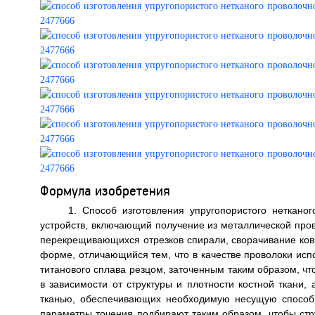
Формула изобретения
1. Способ изготовления упругопористого неткано
устройств, включающий получение из металлической пров
перекрещивающихся отрезков спирали, сворачивание ковр
форме, отличающийся тем, что в качестве проволоки исп
титанового сплава резцом, заточенным таким образом, 
в зависимости от структуры и плотности костной ткани,
тканью, обеспечивающих необходимую несущую способн
параметры точения подбирают таким образом, чтобы стр