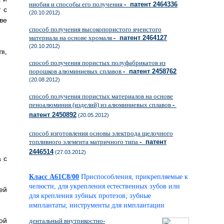
ниобия и способы его получения
- патент 2464336
 с
(20.10.2012)
ве
способ получения высокопористого ячеистого
материала на основе хромаля
- патент 2464127
(20.10.2012)
способ получения пористых полуфабрикатов из
порошков алюминиевых сплавов
- патент 2458762
(20.08.2012)
способ получения пористых материалов на основе
пеноалюминия (изделий) из алюминиевых сплавов
-
патент 2450892
(20.05.2012)
способ изготовления основы электрода щелочного
топливного элемента матричного типа
- патент
2446514
(27.03.2012)
 с
Класс A61C8/00
Приспособления, прикрепляемые к
челюсти, для укрепления естественных зубов или
ей
для крепления зубных протезов; зубные
имплантаты; инструменты для имплантации
ой
дентальный внутрикостно-