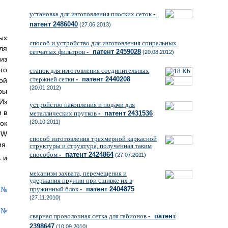
установка для изготовления плоских сеток
-
патент 2486040
(27.06.2013)
ых
способ и устройство для изготовления спиральных
ля
сетчатых фильтров
- патент 2459028
(20.08.2012)
из
го
станок для изготовления соединительных
стержней сетки
- патент 2440208
ой
(20.01.2012)
ры
Из
устройство накопления и подачи для
 в
металлических прутков
- патент 2431536
(20.10.2011)
ок
·W
способ изготовления трехмерной каркасной
ия
структуры и структура, полученная таким
способом
- патент 2424864
(27.07.2011)
 и
механизм захвата, перемещения и
удержания пружин при сшивке их в
пружинный блок
- патент 2404875
(27.11.2010)
сварная проволочная сетка для габионов
- патент
2398647
(10.09.2010)