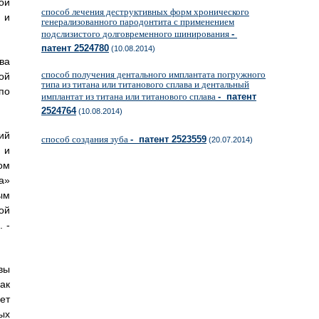
ой
способ лечения деструктивных форм хронического
 и
генерализованного пародонтита с применением
подслизистого долговременного шинирования
-
патент 2524780
(10.08.2014)
ва
способ получения дентального имплантата погружного
ой
типа из титана или титанового сплава и дентальный
по
имплантат из титана или титанового сплава
- патент
2524764
(10.08.2014)
ий
способ создания зуба
- патент 2523559
(20.07.2014)
 и
ом
а»
ым
ой
 -
вы
ак
ет
ых