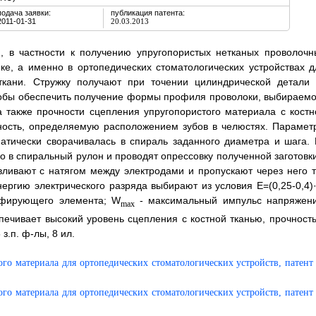
подача заявки:
публикация патента:
2011-01-31
20.03.2013
, в частности к получению упругопористых нетканых проволочн
ке, а именно в ортопедических стоматологических устройствах д
ткани. Стружку получают при точении цилиндрической детали 
чтобы обеспечить получение формы профиля проволоки, выбираемо
 а также прочности сцепления упругопористого материала с костн
ость, определяемую расположением зубов в челюстях. Парамет
атически сворачивалась в спираль заданного диаметра и шага. 
о в спиральный рулон и проводят опрессовку полученной заготовки
вливают с натягом между электродами и пропускают через него т
нергию электрического разряда выбирают из условия Е=(0,25-0,4)
мпфирующего элемента; W
- максимальный импульс напряжен
max
печивает высокий уровень сцепления с костной тканью, прочность
з.п. ф-лы, 8 ил.