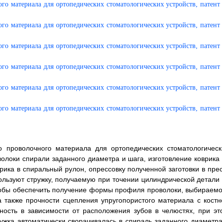
го проволочного материала для ортопедических стоматологическ
олоки спирали заданного диаметра и шага, изготовление коврика 
ика в спиральный рулон, опрессовку полученной заготовки в прес
ользуют стружку, получаемую при точении цилиндрической детали 
чтобы обеспечить получение формы профиля проволоки, выбираемо
 а также прочности сцепления упругопористого материала с костн
ость в зависимости от расположения зубов в челюстях, при эт
ужка автоматически сворачивалась в спираль заданного диаметра