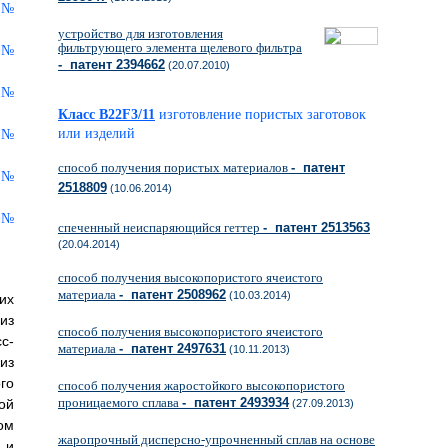
устройство для изготовления
фильтрующего элемента щелевого фильтра
- патент 2394662
(20.07.2010)
Класс B22F3/11
изготовление пористых заготовок
или изделий
способ получения пористых материалов
- патент
2518809
(10.06.2014)
спеченный неиспаряющийся геттер
- патент 2513563
(20.04.2014)
способ получения высокопористого ячеистого
материала
- патент 2508962
(10.03.2014)
их
из
способ получения высокопористого ячеистого
с-
материала
- патент 2497631
(10.11.2013)
из
го
cпособ получения жаростойкого высокопористого
проницаемого сплава
- патент 2493934
ой
(27.09.2013)
ом
жаропрочный дисперсно-упрочненный сплав на основе
 и