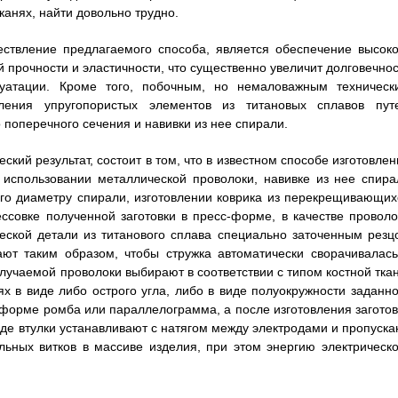
канях, найти довольно трудно.
ствление предлагаемого способа, является обеспечение высоко
 прочности и эластичности, что существенно увеличит долговечнос
уатации. Кроме того, побочным, но немаловажным техническ
вления упругопористых элементов из титановых сплавов пут
поперечного сечения и навивки из нее спирали.
кий результат, состоит в том, что в известном способе изготовлен
использовании металлической проволоки, навивке из нее спира
ого диаметру спирали, изготовлении коврика из перекрещивающих
ессовке полученной заготовки в пресс-форме, в качестве проволо
еской детали из титанового сплава специально заточенным резц
т таким образом, чтобы стружка автоматически сворачивалась
учаемой проволоки выбирают в соответствии с типом костной ткан
х в виде либо острого угла, либо в виде полуокружности заданно
в форме ромба или параллелограмма, а после изготовления заготов
де втулки устанавливают с натягом между электродами и пропуска
льных витков в массиве изделия, при этом энергию электрическо