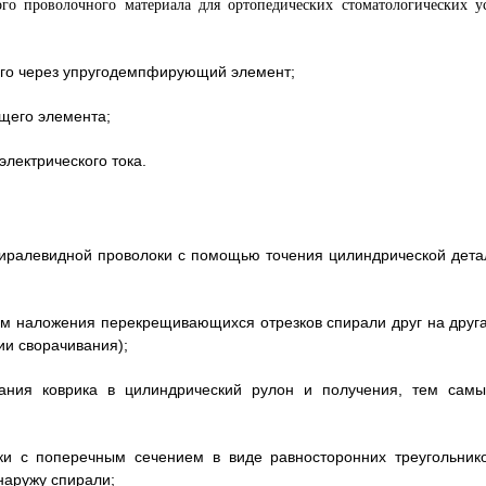
ного через упругодемпфирующий элемент;
щего элемента;
лектрического тока.
пиралевидной проволоки с помощью точения цилиндрической дета
тем наложения перекрещивающихся отрезков спирали друг на друга
и сворачивания);
вания коврика в цилиндрический рулон и получения, тем самы
ки с поперечным сечением в виде равносторонних треугольнико
наружу спирали;