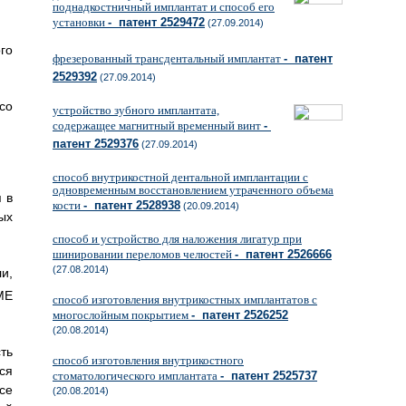
поднадкостничный имплантат и способ его
установки
- патент 2529472
(27.09.2014)
го
фрезерованный трансдентальный имплантат
- патент
2529392
(27.09.2014)
со
устройство зубного имплантата,
содержащее магнитный временный винт
-
патент 2529376
(27.09.2014)
способ внутрикостной дентальной имплантации с
одновременным восстановлением утраченного объема
 в
кости
- патент 2528938
(20.09.2014)
ых
способ и устройство для наложения лигатур при
шинировании переломов челюстей
- патент 2526666
(27.08.2014)
и,
ME
способ изготовления внутрикостных имплантатов с
многослойным покрытием
- патент 2526252
(20.08.2014)
ть
способ изготовления внутрикостного
ся
стоматологического имплантата
- патент 2525737
се
(20.08.2014)