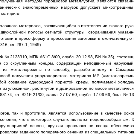
, полученная методом порошковой металлургии, являются связанн
ханических знакопеременных нагрузок допускает микротрещины
 материал.
волочного материала, заключающийся в изготовлении тканого рука
 двухслойной полосы сетчатой структуры, сворачивания указанн
отовки в пресс-форму и прессования заготовки в окончательную 
6, кл. 267-1, 1949).
РФ № 2123310, МПК A61C 8/00, опубл. 20.12.98, БИ № 35), состоящ
а со скругленным концом, содержащей неподвижный наружный
 из металлорезины по способу, разработанному в Самарск
способ получения упругопористого материала МР («металлорезин
обой создание однородной пористой среды, получаемой холодн
 из уложенной, растянутой и дозированной по массе металлическ
74, кл. B21F 21/00, заявл. 27.07.60, опубл. 17.06.66, бюл. № 13.
гов, так и прототипа, является использование в качестве осно
 сечения, что в некоторых случаях является нецелесообразным. К
пругопористой основы, круглая проволока не всегда обеспечива
проволоку заданного поперечного сечения из специальных титанов