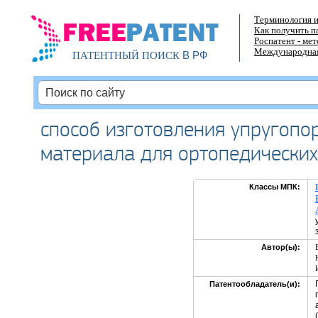
Терминология и
Как получить п
Роспатент - ме
Международная
В РФ
ПАТЕНТНЫЙ ПОИСК
способ изготовления упругопо
материала для ортопедических
Классы МПК:
Автор(ы):
Патентообладатель(и):