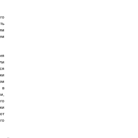
го
ть
им
ем
ия
ли
ся
ки
ом
 в
и,
го
ки
ют
го