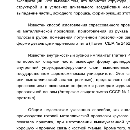
эксплуатации. Это вызвано тем, что пористая структура
структурой и в условиях длительного воздействия ме
выпадение частиц исходного порошка, формирующих этот
Известен способ изготовления спрессованного про
из металлической проволоки, приготовления из рукава
полосы в рулон, помещения полученной проволочной заг
форме деталь цилиндрического типа (Патент США № 246231
Известен внутрикостный зубной имплантат (патент 
из пористой опорной части, имеющей форму цилиндр
внутренний упругодемпфирующие слои, выполненные
государственном аэрокосмическом университете. Этот 
или «металлический аналог резины»), представляет с
прессованием в оконечные по форме и размерам изделия
проволочной основы (Авторское свидетельство СССР № 1831
прототип).
Общим недостатком указанных способов, как анало
производства готовой металлической проволоки круглого
показала практика, при изготовлении вышеуказанной у
хорошую и прочную связь с костной тканью. Кроме того, 