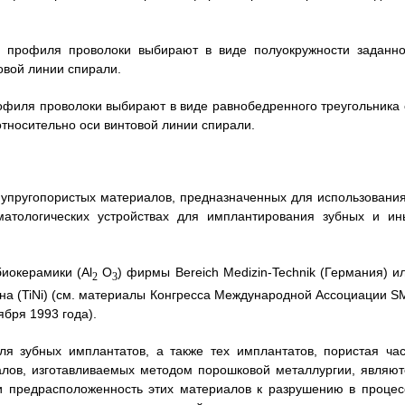
у профиля проволоки выбирают в виде полуокружности заданно
овой линии спирали.
рофиля проволоки выбирают в виде равнобедренного треугольника 
относительно оси винтовой линии спирали.
 упругопористых материалов, предназначенных для использования
матологических устройствах для имплантирования зубных и ин
иокерамики (Al
O
) фирмы Bereich Medizin-Technik (Германия) ил
2
3
на (TiNi) (см. материалы Конгресса Международной Ассоциации S
бря 1993 года).
я зубных имплантатов, а также тех имплантатов, пористая час
алов, изготавливаемых методом порошковой металлургии, являют
и предрасположенность этих материалов к разрушению в процес