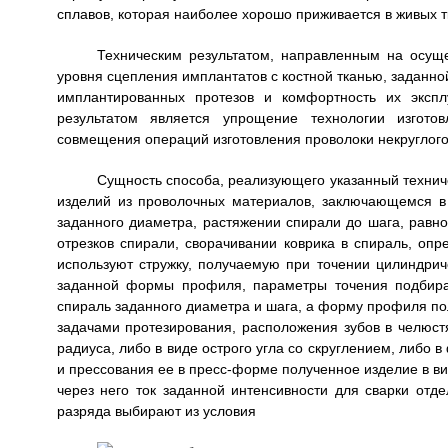
сплавов, которая наиболее хорошо приживается в живых т
Техническим результатом, направленным на осуще
уровня сцепления имплантатов с костной тканью, заданной
имплантированных протезов и комфортность их экспл
результатом является упрощение технологии изгото
совмещения операций изготовления проволоки некруглого 
Сущность способа, реализующего указанный техничес
изделий из проволочных материалов, заключающемся в 
заданного диаметра, растяжении спирали до шага, равн
отрезков спирали, сворачивании коврика в спираль, опр
используют стружку, получаемую при точении цилиндрич
заданной формы профиля, параметры точения подбираю
спираль заданного диаметра и шага, а форму профиля пол
задачами протезирования, расположения зубов в челюстя
радиуса, либо в виде острого угла со скруглением, либо 
и прессования ее в пресс-форме полученное изделие в ви
через него ток заданной интенсивности для сварки отде
разряда выбирают из условия