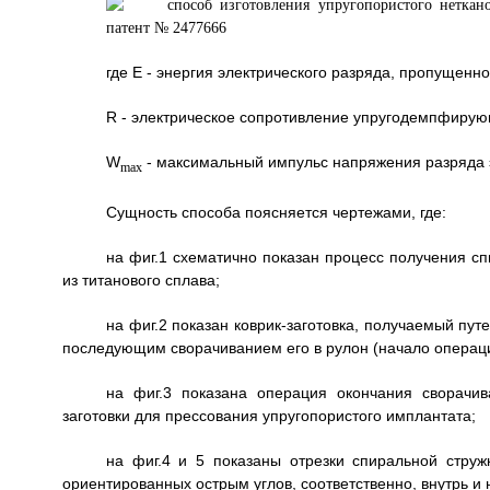
где E - энергия электрического разряда, пропущен
R - электрическое сопротивление упругодемпфирую
W
- максимальный импульс напряжения разряда э
max
Сущность способа поясняется чертежами, где:
на фиг.1 схематично показан процесс получения с
из титанового сплава;
на фиг.2 показан коврик-заготовка, получаемый пу
последующим сворачиванием его в рулон (начало операци
на фиг.3 показана операция окончания сворачи
заготовки для прессования упругопористого имплантата;
на фиг.4 и 5 показаны отрезки спиральной струж
ориентированных острым углов, соответственно, внутрь и 