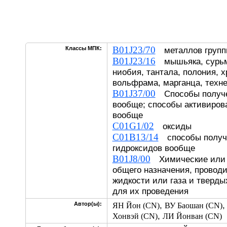
B01J23/70
Классы МПК:
металлов группы
B01J23/16
мышьяка, сурьмы
ниобия, тантала, полония, 
вольфрама, марганца, техн
B01J37/00
Способы получе
вообще; способы активиров
вообще
C01G1/02
оксиды
C01B13/14
способы получе
гидроксидов вообще
B01J8/00
Химические или 
общего назначения, провод
жидкости или газа и тверды
для их проведения
,
Автор(ы):
ЯН Йон (CN)
ВУ Баошан (CN)
,
Хонвэй (CN)
ЛИ Йонван (CN)