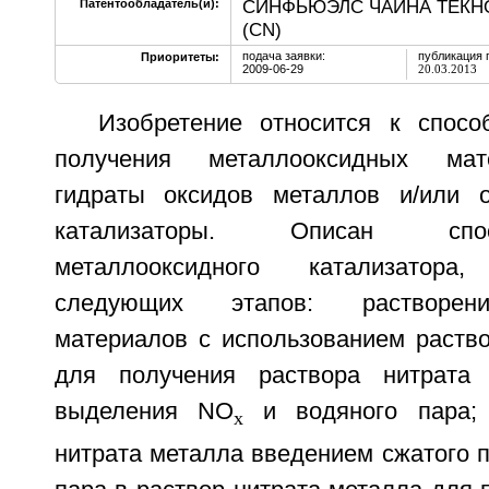
СИНФЬЮЭЛС ЧАЙНА ТЕКНО
Патентообладатель(и):
(CN)
подача заявки:
публикация 
Приоритеты:
2009-06-29
20.03.2013
Изобретение относится к спос
получения металлооксидных мат
гидраты оксидов металлов и/или 
катализаторы. Описан спо
металлооксидного катализатор
следующих этапов: растворени
материалов с использованием раство
для получения раствора нитрата
выделения NO
и водяного пара; 
x
нитрата металла введением сжатого п