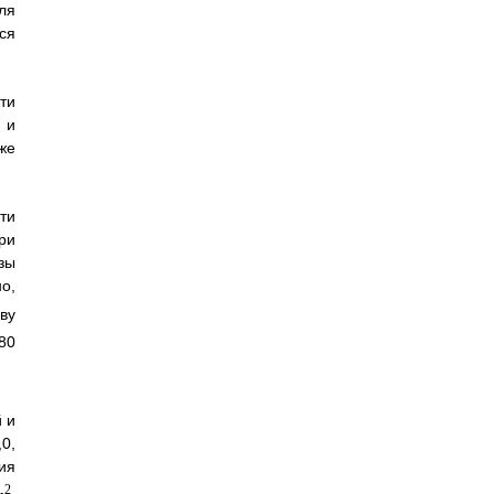
ля
ся
ти
 и
же
ти
ри
зы
о,
ову
80
 и
0,
ия
2