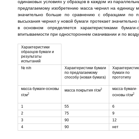
одинаковых условиях у образцов в каждом из параллельны
предлагаемому изобретению масса чернил на единицу ма
значительно больше по сравнению с образцами по пр
высыхания чернил у новой бумаги протекает значительно 
в основном определяется характеристиками бумаги
впитываемости при одностороннем смачивании и по возд
Характеристики
образцов бумаги и
результаты
испытаний
№ п/п
Характеристики бумаги
Характеристик
по предлагаемому
бумаги по
способу (новая бумага)
прототипу
масса бумаги-основы
масса бумаги-
2
масса покрытия г/см
2
2
г/см
основы г/см
1
55
6
2
75
9
3
90
12
4
90
нет