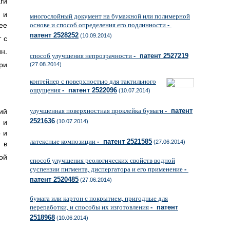
ги
и
многослойный документ на бумажной или полимерной
ее
основе и способ определения его подлинности
-
патент 2528252
(10.09.2014)
 с
ин.
способ улучшения непрозрачности
- патент 2527219
ри
(27.08.2014)
контейнер с поверхностью для тактильного
ощущения
- патент 2522096
(10.07.2014)
улучшенная поверхностная проклейка бумаги
- патент
ий
2521636
 и
(10.07.2014)
 и
латексные композиции
- патент 2521585
(27.06.2014)
 в
ой
способ улучшения реологических свойств водной
суспензии пигмента, диспергатора и его применение
-
патент 2520485
(27.06.2014)
бумага или картон с покрытием, пригодные для
переработки, и способы их изготовления
- патент
2518968
(10.06.2014)