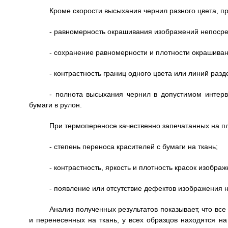
Кроме скорости высыхания чернил разного цвета, п
- равномерность окрашивания изображений непосре
- сохранение равномерности и плотности окрашива
- контрастность границ одного цвета или линий разд
- полнота высыхания чернил в допустимом интерв
бумаги в рулон.
При термопереносе качественно запечатанных на п
- степень переноса красителей с бумаги на ткань;
- контрастность, яркость и плотность красок изображ
- появление или отсутствие дефектов изображения 
Анализ полученных результатов показывает, что все
и перенесенных на ткань, у всех образцов находятся н