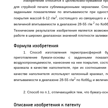
Изобретение относится к целлюлозно-бумажной пр
для струйной печати сублимационными чернилами. Спос
заданными показателями по впитываемости при однос
2
покрытия массой 6-12 г/м
, состоящего из связующего и
2
величиной впитываемости в диапазоне 28-55 г/м
по Коб
Техническим результатом изобретения является возможн
работе в широких диапазонах значений плотности заливки 
Формула изобретения
1. Способ изготовления термотрансферной б
приготовление бумаги-основы с заданными показ
воздухопроницаемости, нанесение на нее покрытия, сост
крахмала в качестве наполнителя, при их соотношении в
качестве наполнителя используют катионный крахмал, п
2
впитываемости в диапазоне 28-55 г/м
по Кобб
и величин
60
2. Способ по п.1, отличающийся тем, что бумагу-осн
Описание изобретения к патенту