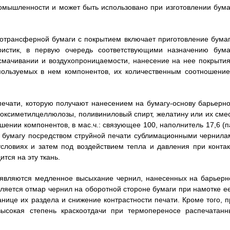
омышленности и может быть использовано при изготовлении бума
отрансферной бумаги с покрытием включает приготовление бумаг
истик, в первую очередь соответствующими назначению бума
смачивании и воздухопроницаемости, нанесение на нее покрытия
ользуемых в нем компонентов, их количественным соотношение
ечати, которую получают нанесением на бумагу-основу барьерно
оксиметилцеллюлозы, поливиниловый спирт, желатину или их смес
ении компонентов, в мас.ч.: связующее 100, наполнитель 17,6 (па
На бумагу посредством струйной печати сублимационными чернила
словиях и затем под воздействием тепла и давления при контак
тся на эту ткань.
 являются медленное высыхание чернил, нанесенных на барьерн
вляется отмар чернил на оборотной стороне бумаги при намотке ее
нице их раздела и снижение контрастности печати. Кроме того, п
высокая степень краскоотдачи при термопереносе распечатанн