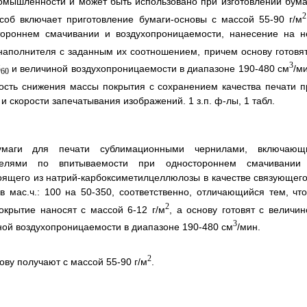
омышленности и может быть использовано при изготовлении бума
2
об включает приготовление бумаги-основы с массой 55-90 г/м
тороннем смачивании и воздухопроницаемости, нанесение на н
 наполнителя с заданным их соотношением, причем основу готовят
3
б
и величиной воздухопроницаемости в диапазоне 190-480 см
/м
60
ость снижения массы покрытия с сохранением качества печати п
и скорости запечатывания изображений. 1 з.п. ф-лы, 1 табл.
умаги для печати сублимационными чернилами, включающ
ателями по впитываемости при одностороннем смачивании
оящего из натрий-карбоксиметилцеллюлозы в качестве связующего
 мас.ч.: 100 на 50-350, соответственно, отличающийся тем, что
2
окрытие наносят с массой 6-12 г/м
, а основу готовят с величин
3
ой воздухопроницаемости в диапазоне 190-480 см
/мин.
2
ову получают с массой 55-90 г/м
.