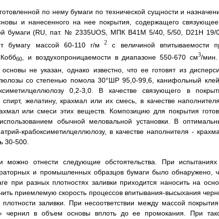
готовленной по нему бумаги по технической сущности и назначен
основы и нанесенного на нее покрытия, содержащего связующее
ой бумаги (RU, пат. № 2335UОS, МПК В41М 5/40, 5/50, D21H 19/0
2
ют бумагу массой 60-110 г/м
с величиной впитываемости п
3
Кобб
, и воздухопроницаемости в диапазоне 550-670 см
/мин.
60
основы не указан, однако известно, что ее готовят из дисперси
люлозы со степенью помола 30°ШР 95,0-99,6, канифольный клей
оксиметилцеллюлозу 0,2-3,0. В качестве связующего в покрыт
спирт, желатину, крахмал или их смесь, в качестве наполнителя
рахмал или смеси этих веществ. Композицию для покрытия готов
 использованием обычной меловальной установки. В оптимальн
атрий-крабоксиметилцеллюлозу, в качестве наполнителя - крахма
ь 30-500.
аги можно отнести следующие обстоятельства. При испытаниях
ораторных и промышленных образцов бумаги было обнаружено, ч
ге при разных плотностях заливки приходится наносить на осно
ечить приемлемую скорость процессов впитывания-высыхания черн
, плотности заливки. При несоответствии между массой покрытия
л» чернил в объем основы вплоть до ее промокания. При так