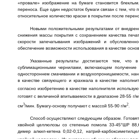
«провале» изображение на бумаге становится блеклым
переноса. Еще один недостаток бумаги связан с тем, что
относительное количество краски в покрытии после перен
Новыми положительными результатами от внедрен
снижения массы покрытия с сохранением качества печат
скорости запечатывания изображений и обусловленн
обеспечение возможности использования в качестве осно
Указанные результаты достигаются тем, что 
сублимационными чернилами, включающем получение б
одностороннем смачивании и воздухопроницаемости, нан
в качестве связующего и крахмала в качестве наполнит
согласно изобретению в качестве наполнителя используют
готовят с величиной впитываемости в диапазоне 28-55 г/м
3
2
см
/мин. Бумагу-основу получают с массой 55-90 г/м
.
Способ осуществляют следующим образом. Готовят 
хвойной целлюлозы со степенью помола 33-45°ШР 88,6
димер алкил-кетена 0,02-0,12, натрий-карбоксиметилц