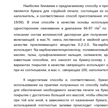
Наиболее близкими к предлагаемому способу и при
являются бумага для струйной печати, состоящая из 
наполнитель, и соответственно способ приготовления эт
19/36). В этом способе в качестве основы использу
2
одностороннем смачивании в диапазоне 66-87 г/м
по 
описании состав волокнистой дисперсии для получения 
включающей, в мас.%: смесь лиственной и хвойной цел
качестве проклеивающего вещества 0,2-2,0, Na-карб
используют Na-карбоксиметилцеллюлозу, поливиниловый 
каолин, тальк, сульфоалюминат кальция, силикагели, к
известным способом, его наносят на бумагу-основу с
вариантах покрытия в качестве связующего используют н
при их соотношении, в мас.ч.: связующее 100, наполнител
К недостаткам способа и, соответственно, бум
использовании на практике полученных по способу лаб
для обеспечения необходимого качества печати на бума
покрытие с достаточно большой его массой, чтобы обесп
при той или иной, в зависимости от назначения бумаги
используемой плотностью заливки происходит «прова