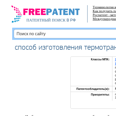
Терминология и
Как получить п
Роспатент - ме
Международная
В РФ
ПАТЕНТНЫЙ ПОИСК
способ изготовления термотра
Классы МПК:
Патентообладатель(и):
Приоритеты: