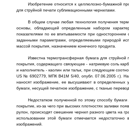
Изобретение относится к целлюлозно-бумажной пр
для струйной печати сублимационными чернилами.
В общем случае любая технология получения терм
основы, обладающей определенным набором характер
показателями по ее впитываемости при одностороннем 
заданными параметрами, определяемыми природой исп
массой покрытия, назначением конечного продукта.
Известна термотрансферная бумага для струйной п
покрытия, содержащего связующее - натриевую соль карб
и наполнитель - каолин или тальк, при следующем соотнош
US № 6902779, МПК В41М 5/40, опубл. 07.06.2005 г.). 
наносят изображение, ее высушивают в определенных у
бумаги, несущей печатное изображение, с тканью переводи
Недостатком полученной по этому способу бумаги
покрытие, из-за чего при высоких плотностях заливки поя
рулон, происходят смешение чернил разного цвета на гра
использовании этой бумаги отмечается недостаточно 
изображений.