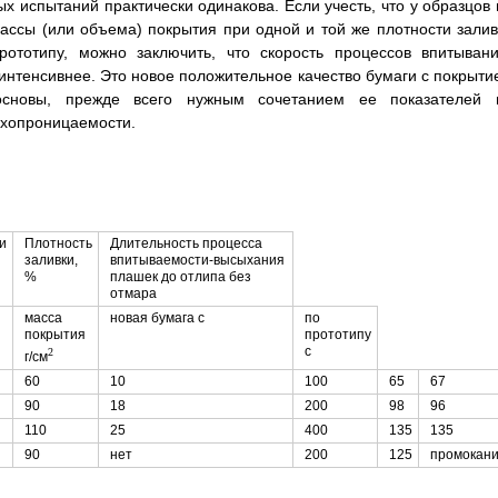
х испытаний практически одинакова. Если учесть, что у образцов 
ссы (или объема) покрытия при одной и той же плотности залив
ототипу, можно заключить, что скорость процессов впитывани
интенсивнее. Это новое положительное качество бумаги с покрыти
-основы, прежде всего нужным сочетанием ее показателей 
ухопроницаемости.
и
Плотность
Длительность процесса
заливки,
впитываемости-высыхания
%
плашек до отлипа без
отмара
масса
новая бумага с
по
покрытия
прототипу
с
2
г/см
60
10
100
65
67
90
18
200
98
96
110
25
400
135
135
90
нет
200
125
промокан