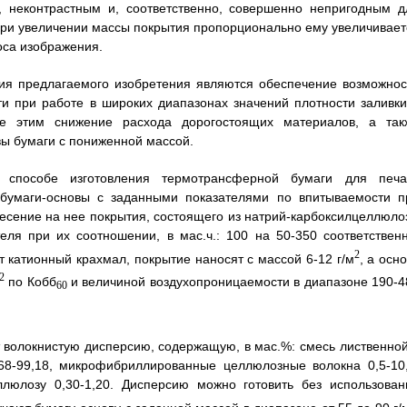
, неконтрастным и, соответственно, совершенно непригодным д
 при увеличении массы покрытия пропорционально ему увеличивает
оса изображения.
ия предлагаемого изобретения являются обеспечение возможнос
и при работе в широких диапазонах значений плотности заливки
ое этим снижение расхода дорогостоящих материалов, а так
вы бумаги с пониженной массой.
в способе изготовления термотрансферной бумаги для печа
умаги-основы с заданными показателями по впитываемости п
есение на нее покрытия, состоящего из натрий-карбоксилцеллюло
еля при их соотношении, в мас.ч.: 100 на 50-350 соответственн
2
 катионный крахмал, покрытие наносят с массой 6-12 г/м
, а осн
2
по Кобб
и величиной воздухопроницаемости в диапазоне 190-4
60
волокнистую дисперсию, содержащую, в мас.%: смесь лиственной
8-99,18, микрофибриллированные целлюлозные волокна 0,5-10,
еллюлозу 0,30-1,20. Дисперсию можно готовить без использован