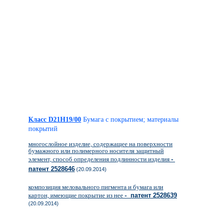
Класс D21H19/00
Бумага с покрытием; материалы
покрытий
многослойное изделие, содержащее на поверхности
бумажного или полимерного носителя защитный
элемент, способ определения подлинности изделия
-
патент 2528646
(20.09.2014)
композиция меловального пигмента и бумага или
картон, имеющие покрытие из нее
- патент 2528639
(20.09.2014)