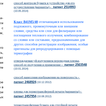
способ контроля бумаги и устройство для его
ги
осуществления (варианты)
- патент 2514993
(10.05.2014)
и-
Класс B41M5/40
отличающаяся использованием
ги
подложного, промежуточным или внешним
 с
слоями; средства или слои для фильтрации или
м,
поглощения теплового излучения; комбинирование
со слоями или составами, предназначенными для
других способов регистрации изображения; особые
го
оригиналы для репродуцирования с помощью
ь,
термографии
т.
отверждаемая уф излучением переводная пленка,
ми
способ ее получения и применение
- патент 2503548
те
(10.01.2014)
способ нанесения изображения на поверхность
-
ое
патент 2468924
(10.12.2012)
 в
пленка для термотрансферной печати (варианты)
-
ри
патент 2457954
(10.08.2012)
ых
термотрансферная бумага для струйной печати