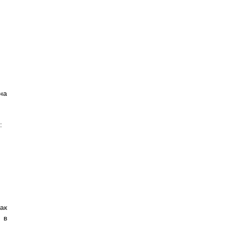
на
:
ак
 в