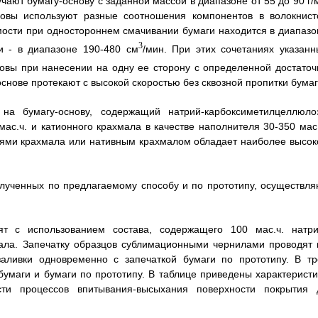
ают бумагу-основу с заданной массой в диапазоне от 55 до 90 г/
новы используют разные соотношения компонентов в волокнист
мости при одностороннем смачивании бумаги находится в диапазо
3
и - в диапазоне 190-480 см
/мин. При этих сочетаниях указанн
овы при нанесении на одну ее сторону с определенной достаточ
снове протекают с высокой скоростью без сквозной пропитки бумаг
на бумагу-основу, содержащий натрий-карбоксиметилцеллюлоз
ас.ч. и катионного крахмала в качестве наполнителя 30-350 мас.
ями крахмала или нативным крахмалом обладает наиболее высок
лученных по предлагаемому способу и по прототипу, осуществля
т с использованием состава, содержащего 100 мас.ч. натри
мала. Запечатку образцов сублимационными чернилами проводят 
заливки одновременно с запечаткой бумаги по прототипу. В тр
умаги и бумаги по прототипу. В таблице приведены характеристи
ти процессов впитывания-высыхания поверхности покрытия 