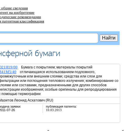
 общие сведения
атент на изобретение
тодические рекомендации
 патентная классификация
нсферной бумаги
D21H19/00
Бумага с покрытием; материалы покрытий
B41M5/40
отличающаяся использованием подложного,
промежуточным или внешним слоями; средства или слои для
фильтрации или поглощения теплового излучения; комбинирование со
слоями или составами, предназначенными для других способов
регистрации изображения; особые оригиналы для репродуцирования
с помощью термографии
Мазитов Леонид Асхатович (RU)
подача заявки:
публикация патента:
2011-07-26
10.03.2013