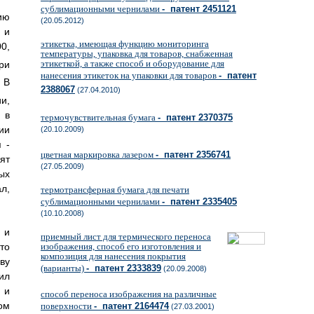
сублимационными чернилами
- патент 2451121
ию
(20.05.2012)
 и
этикетка, имеющая функцию мониторинга
0,
температуры, упаковка для товаров, снабженная
этикеткой, а также способ и оборудование для
ри
нанесения этикеток на упаковки для товаров
- патент
 В
2388067
(27.04.2010)
и,
 в
термочувствительная бумага
- патент 2370375
ии
(20.10.2009)
 -
цветная маркировка лазером
- патент 2356741
ят
(27.05.2009)
ых
л,
термотрансферная бумага для печати
сублимационными чернилами
- патент 2335405
(10.10.2008)
 и
приемный лист для термического переноса
то
изображения, способ его изготовления и
композиция для нанесения покрытия
ву
(варианты)
- патент 2333839
(20.09.2008)
ил
 и
способ переноса изображения на различные
ом
поверхности
- патент 2164474
(27.03.2001)