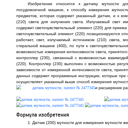
Изобретение относится к датчику мутности д
посудомоечной машине, к способу измерения мутност
предметов, которая содержит указанный датчик, и к ко
(210) света для излучения света. Излучаемый свет и
содержит светочувствительный элемент (220) для приема с
светочувствительный элемент (220) позиционируются отно
работает, свет, излучаемый источником (210) света,
стиральной машине (400), по пути к светочувствительно
возможностью измерения интенсивности света, принятого 
контроллер (230), связанный с возможностью взаимодей
(220). Контроллер (230) выполнен с возможностью регули
зависимости от измеренной интенсивности света, приня
данных содержит программные инструкции, которые при
осуществляет указанный выше способ измерения мутности
и расширение раб
Формула изобретения
1. Датчик (200) мутности для измерения мутности ж