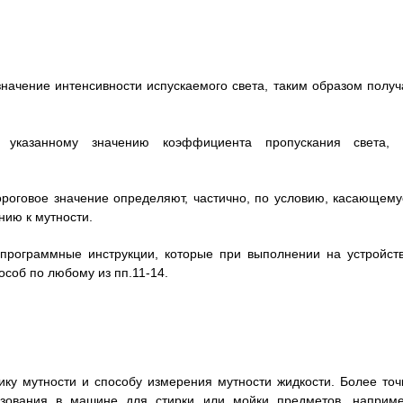
значение интенсивности испускаемого света, таким образом получ
е указанному значению коэффициента пропускания света, 
пороговое значение определяют, частично, по условию, касающему
ию к мутности.
программные инструкции, которые при выполнении на устройств
соб по любому из пп.11-14.
ку мутности и способу измерения мутности жидкости. Более точ
льзования в машине для стирки или мойки предметов, наприме