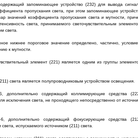
 содержащий запоминающее устройство (232) для вывода сигнал
эффициента пропускания света, при этом запоминающее устройст
пар значений коэффициента пропускания света и мутности, прич
тенсивность света, принимаемого светочувствительным элементо
м света.
анное нижнее пороговое значение определено, частично, условие
ию к мутности.
чувствительный элемент (221) является одним из группы элементо
к (211) света является полупроводниковым устройством освещения.
6, дополнительно содержащий коллимирующие средства (222
ля исключения света, не проходящего непосредственно от источни
-6, дополнительно содержащий фокусирующие средства (212
 света, испускаемого источником (211) света.