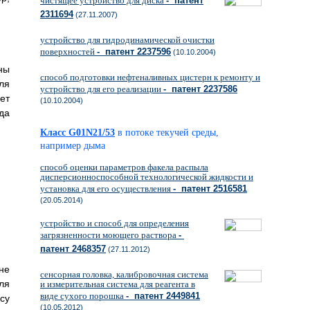
чистящее устройство для диска
- патент
2311694
(27.11.2007)
устройство для гидродинамической очистки
поверхностей
- патент 2237596
(10.10.2004)
ны
способ подготовки нефтеналивных цистерн к ремонту и
ля
устройство для его реализации
- патент 2237586
ет
(10.10.2004)
да
Класс G01N21/53
в потоке текучей среды,
например дыма
способ оценки параметров факела распыла
дисперсионноспособной технологической жидкости и
установка для его осуществления
- патент 2516581
(20.05.2014)
устройство и способ для определения
загрязненности моющего раствора
-
патент 2468357
(27.11.2012)
не
сенсорная головка, калибровочная система
ля
и измерительная система для реагента в
виде сухого порошка
- патент 2449841
су
(10.05.2012)