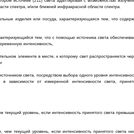
котором источник (211) света адаптирован с возможностью излучен
асти спектра, и/или ближней инфракрасной области спектра.
ильные изделия или посуда, характеризующаяся тем, что содерж
арактеризующийся тем, что с помощью источника света обеспечива
переменную интенсивность,
ительном элементе в месте, к которому свет распространяется чер
и
 источником света, посредством выбора одного уровня интенсивнос
 в зависимости от измеренной интенсивности света, принят
ем текущий уровень, если интенсивность принятого света превыша
, чем текущий уровень, если интенсивность принятого света ни