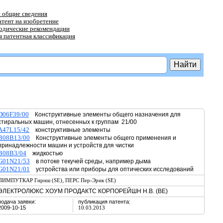
 общие сведения
атент на изобретение
тодические рекомендации
 патентная классификация
D06F39/00
Конструктивные элементы общего назначения для
стиральных машин, отнесенных к группам 21/00
A47L15/42
конструктивные элементы
B08B13/00
Конструктивные элементы общего применения и
принадлежности машин и устройств для чистки
B08B3/04
жидкостью
G01N21/53
в потоке текучей среды, например дыма
G01N21/01
устройства или приборы для оптических исследований
,
ПИМПУТКАР Гириш (SE)
ПЕРС Пер-Эрик (SE)
ЭЛЕКТРОЛЮКС ХОУМ ПРОДАКТС КОРПОРЕЙШН Н.В. (BE)
подача заявки:
публикация патента:
2009-10-15
10.03.2013