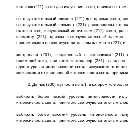
источник (211) света для излучения света, причем свет и
светочувствительный элемент (221) для приема света, исп
светочувствительный элемент (221) расположены относи
включен свет, испускаемый источником (211) света, расп
элементу (221), причем светочувствительный элемент
принимаемого на светочувствительном элементе (221); и
контроллер (231), соединенный с источником (211) 
взаимодействия, при этом контроллер (231) выполнен
одного уровня интенсивности света, испускаемого источ
зависимости от измеренной интенсивности света, приним
2. Датчик (200) мутности по п.1, в котором контрол
выбирать более низкий уровень интенсивности излу
интенсивность света, принятого светочувствительным эле
выбирать более высокий уровень интенсивности изл
интенсивность света, принятого светочувствительным элем