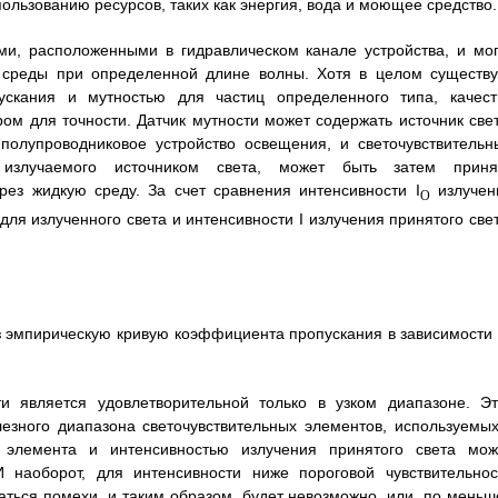
ользованию ресурсов, таких как энергия, вода и моющее средство.
ми, расположенными в гидравлическом канале устройства, и мог
 среды при определенной длине волны. Хотя в целом существу
скания и мутностью для частиц определенного типа, качест
м для точности. Датчик мутности может содержать источник свет
полупроводниковое устройство освещения, и светочувствительн
, излучаемого источником света, может быть затем приня
рез жидкую среду. За счет сравнения интенсивности I
излучен
O
для излученного света и интенсивности I излучения принятого свет
з эмпирическую кривую коэффициента пропускания в зависимости 
и является удовлетворительной только в узком диапазоне. Эт
лезного диапазона светочувствительных элементов, используемых
 элемента и интенсивностью излучения принятого света мож
 наоборот, для интенсивности ниже пороговой чувствительнос
аться помехи, и таким образом, будет невозможно, или, по меньш