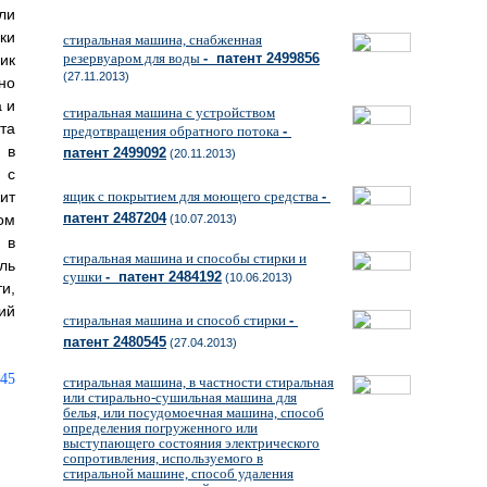
ли
ки
стиральная машина, снабженная
резервуаром для воды
- патент 2499856
ик
(27.11.2013)
но
а и
стиральная машина с устройством
та
предотвращения обратного потока
-
 в
патент 2499092
(20.11.2013)
 с
ит
ящик с покрытием для моющего средства
-
патент 2487204
ом
(10.07.2013)
 в
стиральная машина и способы стирки и
ль
сушки
- патент 2484192
(10.06.2013)
и,
ий
стиральная машина и способ стирки
-
патент 2480545
(27.04.2013)
стиральная машина, в частности стиральная
или стирально-сушильная машина для
белья, или посудомоечная машина, способ
определения погруженного или
выступающего состояния электрического
сопротивления, используемого в
стиральной машине, способ удаления