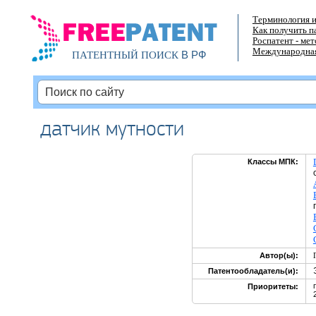
Терминология и
Как получить п
Роспатент - ме
Международная
В РФ
ПАТЕНТНЫЙ ПОИСК
датчик мутности
Классы МПК:
Автор(ы):
Патентообладатель(и):
Приоритеты: