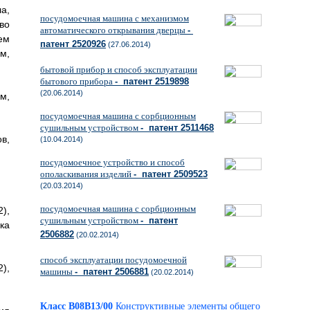
а,
посудомоечная машина с механизмом
во
автоматического открывания дверцы
-
ем
патент 2520926
(27.06.2014)
м,
бытовой прибор и способ эксплуатации
бытового прибора
- патент 2519898
(20.06.2014)
м,
посудомоечная машина с сорбционным
сушильным устройством
- патент 2511468
в,
(10.04.2014)
посудомоечное устройство и способ
ополаскивания изделий
- патент 2509523
(20.03.2014)
посудомоечная машина с сорбционным
),
сушильным устройством
- патент
ка
2506882
(20.02.2014)
способ эксплуатации посудомоечной
),
машины
- патент 2506881
(20.02.2014)
Класс B08B13/00
Конструктивные элементы общего