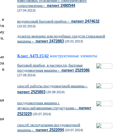
известковых отложений с электрического
сопротивления
- патент 2480544
(27.04.2013)
а и
водоносный бытовой прибор
- патент 2474632
та
(10.02.2013)
му
дозатор моющих или подобных средств стиральной
а,
машины
- патент 2472883
(20.01.2013)
Класс A47L15/42
конструктивные элементы
ью
ра
бытовой прибор, в частности, бытовая
 в
посудомоечная машина
- патент 2529386
(27.09.2014)
способ работы посудомоечной машины
-
патент 2525803
(20.08.2014)
ая
посудомоечная машина с
звукоослабляющими структурами
- патент
2523229
(20.07.2014)
ая
способ эксплуатации посудомоечной
машины
- патент 2522094
(10.07.2014)