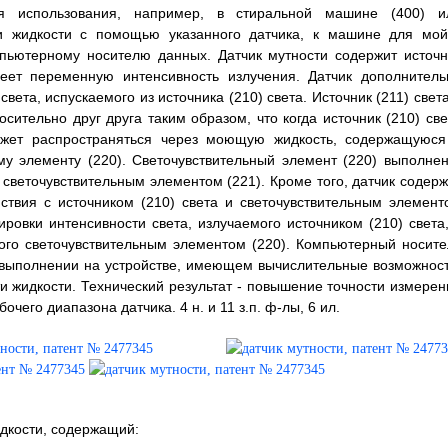
ля использования, например, в стиральной машине (400) и
и жидкости с помощью указанного датчика, к машине для мой
мпьютерному носителю данных. Датчик мутности содержит источн
меет переменную интенсивность излучения. Датчик дополнитель
вета, испускаемого из источника (210) света. Источник (211) свет
сительно друг друга таким образом, что когда источник (210) све
 может распространяться через моющую жидкость, содержащуюся
му элементу (220). Светочувствительный элемент (220) выполнен
светочувствительным элементом (221). Кроме того, датчик содерж
ствия с источником (210) света и светочувствительным элемент
ровки интенсивности света, излучаемого источником (210) света,
того светочувствительным элементом (220). Компьютерный носите
 выполнении на устройстве, имеющем вычислительные возможност
 жидкости. Технический результат - повышение точности измерен
очего диапазона датчика. 4 н. и 11 з.п. ф-лы, 6 ил.
идкости, содержащий: