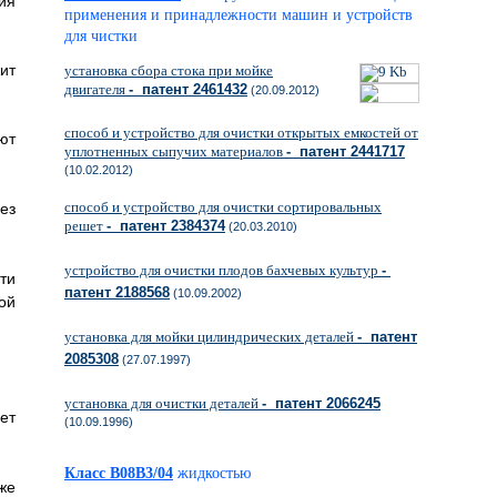
ия
применения и принадлежности машин и устройств
для чистки
ит
установка сбора стока при мойке
двигателя
- патент 2461432
(20.09.2012)
способ и устройство для очистки открытых емкостей от
ют
уплотненных сыпучих материалов
- патент 2441717
(10.02.2012)
способ и устройство для очистки сортировальных
ез
решет
- патент 2384374
(20.03.2010)
устройство для очистки плодов бахчевых культур
-
ти
патент 2188568
(10.09.2002)
ой
установка для мойки цилиндрических деталей
- патент
2085308
(27.07.1997)
установка для очистки деталей
- патент 2066245
ет
(10.09.1996)
Класс B08B3/04
жидкостью
же