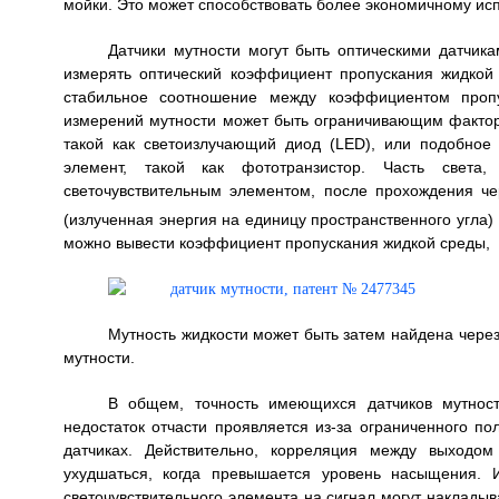
мойки. Это может способствовать более экономичному исп
Датчики мутности могут быть оптическими датчика
измерять оптический коэффициент пропускания жидкой
стабильное соотношение между коэффициентом пропу
измерений мутности может быть ограничивающим факторо
такой как светоизлучающий диод (LED), или подобное 
элемент, такой как фототранзистор. Часть света
светочувствительным элементом, после прохождения че
(излученная энергия на единицу пространственного угла) 
можно вывести коэффициент пропускания жидкой среды,
Мутность жидкости может быть затем найдена чере
мутности.
В общем, точность имеющихся датчиков мутност
недостаток отчасти проявляется из-за ограниченного по
датчиках. Действительно, корреляция между выходом
ухудшаться, когда превышается уровень насыщения. И
светочувствительного элемента на сигнал могут накладыв