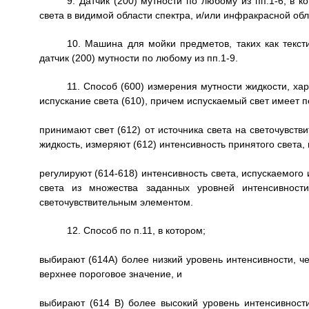
9. Датчик (200) мутности по любому из пп.1-6, в 
света в видимой области спектра, и/или инфракрасной обл
10. Машина для мойки предметов, таких как текст
датчик (200) мутности по любому из пп.1-9.
11. Способ (600) измерения мутности жидкости, х
испускание света (610), причем испускаемый свет имеет 
принимают свет (612) от источника света на светочувств
жидкость, измеряют (612) интенсивность принятого света, 
регулируют (614-618) интенсивность света, испускаемого
света из множества заданных уровней интенсивности
светочувствительным элементом.
12. Способ по п.11, в котором;
выбирают (614А) более низкий уровень интенсивности, ч
верхнее пороговое значение, и
выбирают (614 В) более высокий уровень интенсивности