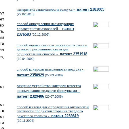
измеритель запыленности воздуха
- патент 2383005
ут
(27.02.2010)
ет
способ определения маскирующих
во
характеристик аэрозолей
- патент
а,
2376583
(20.12.2009)
ый
та
способ оценки сигнала рассеянного света и
ия
детектор рессеянного света для
осуществления способа
- патент 2351918
а,
(10.04.2009)
способ контроля запыленности воздуха
-
патент 2350929
(27.03.2009)
лазерное устройство контроля качества
от
распыливания жидкости форсунками
-
патент 2329486
(20.07.2008)
от
способ и стенд для определения оптической
 в
плотности продуктов сгорания твердого
ракетного топлива
- патент 2239819
ет
(10.11.2004)
ти
ей