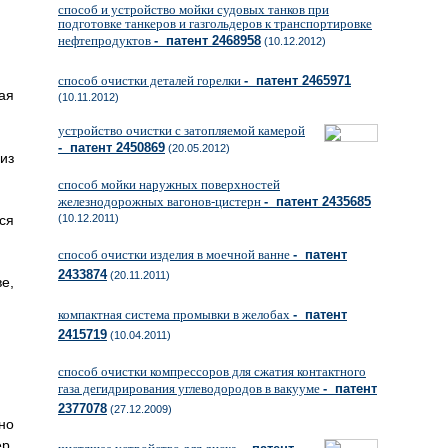
способ и устройство мойки судовых танков при
подготовке танкеров и газгольдеров к транспортировке
нефтепродуктов
- патент 2468958
(10.12.2012)
способ очистки деталей горелки
- патент 2465971
ая
(10.11.2012)
устройство очистки с затопляемой камерой
- патент 2450869
(20.05.2012)
из
способ мойки наружных поверхностей
железнодорожных вагонов-цистерн
- патент 2435685
ся
(10.12.2011)
способ очистки изделия в моечной ванне
- патент
2433874
(20.11.2011)
е,
компактная система промывки в желобах
- патент
2415719
(10.04.2011)
способ очистки компрессоров для сжатия контактного
газа дегидрирования углеводородов в вакууме
- патент
2377078
(27.12.2009)
но
р,