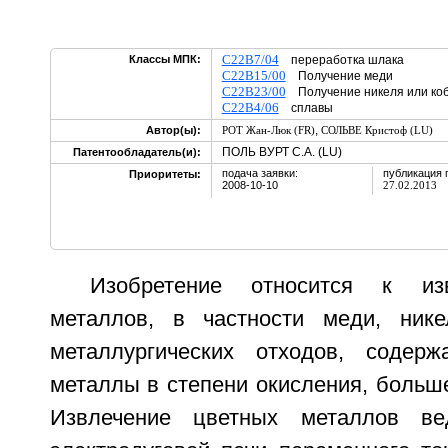
C22B7/04
Классы МПК:
переработка шлака
C22B15/00
Получение меди
C22B23/00
Получение никеля или коб
C22B4/06
сплавы
,
Автор(ы):
РОТ Жан-Люк (FR)
СОЛЬВЕ Кристоф (LU)
ПОЛЬ ВУРТ С.А. (LU)
Патентообладатель(и):
подача заявки:
публикация 
Приоритеты:
2008-10-10
27.02.2013
Изобретение относится к из
металлов, в частности меди, нике
металлургических отходов, содер
металлы в степени окисления, больш
Извлечение цветных металлов ве