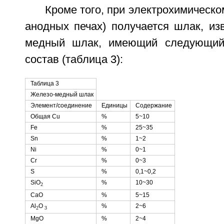
Кроме того, при электрохимическо
анодных печах) получается шлак, из
медный шлак, имеющий следующий 
состав (таблица 3):
Таблица 3
Железо-медный шлак
Элемент/соединение
Единицы
Содержание
Общая Сu
%
5~10
Fe
%
25~35
Sn
%
1~2
Ni
%
0~1
Cr
%
0~3
S
%
0,1~0,2
SiO
%
10~30
2
CaO
%
5~15
Аl
O
%
2~6
2
3
MgO
%
2~4