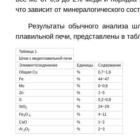
что зависит от минералогического сос
Результаты обычного анализа шл
плавильной печи, представлены в табл
Таблица 1
Шлак с медеплавильной печи
Элемент/соединение
Единицы
Содержание
Общая Сu
%
0,7~1,6
Fe
%
44~47
Мо
%
0~0,6
Zn
%
1~5
S
%
0,2~0,8
SiO
%
24~29
2
Fе
O
%
4~11
3
4
СаО
%
1~2
Аl
O
%
2~3
2
3