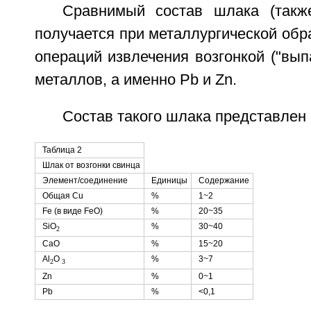
Сравнимый состав шлака (такж
получается при металлургической обр
операций извлечения возгонкой ("вып
металлов, а именно Рb и Zn.
Состав такого шлака представлен 
Таблица 2
Шлак от возгонки свинца
Элемент/соединение
Единицы
Содержание
Общая Сu
%
1~2
Fe (в виде FeO)
%
20~35
SiO
%
30~40
2
СаО
%
15~20
Аl
O
%
3~7
2
3
Zn
%
0~1
Рb
%
<0,1