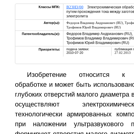
B23H3/00
Классы МПК:
Электрохимическая обработ
путем прохождения тока между заготов
электролита
,
Автор(ы):
Федоров Владимир Андрианович (RU)
Трофи
Трофимов Юрий Владимирович (RU)
Федоров Владимир Андрианович (RU),
Патентообладатель(и):
Трофимов Владимир Владимирович (RU
Трофимов Юрий Владимирович (RU)
подача заявки:
публикация 
Приоритеты:
2010-07-20
27.02.2013
Изобретение относится к э
обработке и может быть использован
глубоких отверстий малого диаметра в
осуществляют электрохимиче
технологически армированных комп
при наложении ультразвукового 