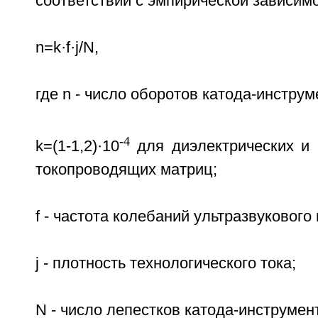
соответствии с эмпирической зависим
n=k·f·j/N,
где n - число оборотов катода-инструм
-4
k=(1-1,2)·10
для диэлектрических и k
токопроводящих матриц;
f - частота колебаний ультразвукового
j - плотность технологического тока;
N - число лепестков катода-инструмен