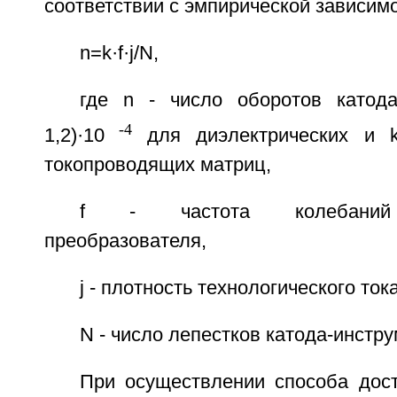
соответствии с эмпирической зависим
n=k·f·j/N,
где n - число оборотов катода-
-4
1,2)·10
для диэлектрических и k=(
токопроводящих матриц,
f - частота колебаний у
преобразователя,
j - плотность технологического тока
N - число лепестков катода-инстру
При осуществлении способа дост