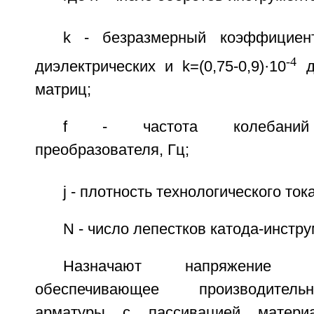
k - безразмерный коэффициент 
-4
диэлектрических и k=(0,75-0,9)·10
д
матриц;
f - частота колебаний у
преобразователя, Гц;
j - плотность технологического ток
N - число лепестков катода-инстру
Назначают напряжение н
обеспечивающее производитель
арматуры с пассивацией матери