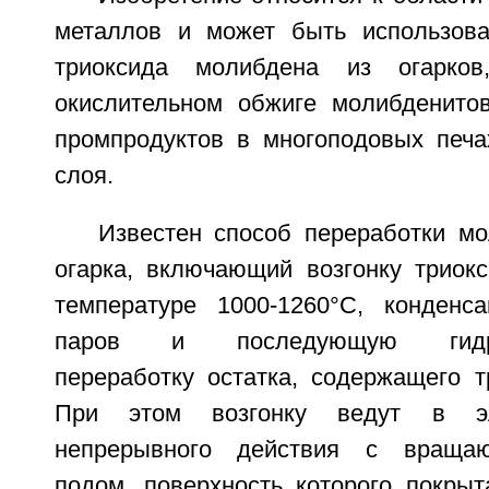
металлов и может быть использова
триоксида молибдена из огарков
окислительном обжиге молибденито
промпродуктов в многоподовых печа
слоя.
Известен способ переработки м
огарка, включающий возгонку триок
температуре 1000-1260°С, конденс
паров и последующую гидром
переработку остатка, содержащего т
При этом возгонку ведут в эл
непрерывного действия с враща
подом, поверхность которого покрыт