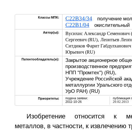
C22B34/34
Классы МПК:
получение мол
C22B1/04
окислительны
Автор(ы):
Вусихис Александр Семенович 
,
Сергеевич (RU)
Леонтьев Леоп
Ситдиков Фарит Габдулханович
Юрьевич (RU)
Закрытое акционерное обще
Патентообладатель(и):
производственное предприя
НПП "Промтех") (RU),
Учреждение Российской ака
металлургии Уральского от
УрО РАН) (RU)
подача заявки:
публикация 
Приоритеты:
2011-10-26
20.02.2013
Изобретение относится к ме
металлов, в частности, к извлечению 