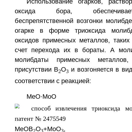
Использование огарков, раств
оксида бора, обеспечивае
беспрепятственной возгонки молибде
огарке в форме триоксида молибд
оксидов примесных металлов, таких
счет перехода их в бораты. А мол
молибдаты примесных металлов,
присутствии В
О
и возгоняется в ви
2
3
соответствии с реакцией:
МеО·МоО
MeOB
O
+МоО
,
2
3
3