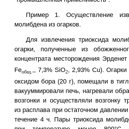
Пример 1. Осуществление изв
молибдена из огарков.
Для извлечения триоксида моли
огарки, полученные из обожженног
концентрата месторождения Эрденет
Fe
,, 7,3% SiO
, 2,93% Cu). Огарки
oбщ.
2
оксидом бора (20 г), помещали в тигл
вакууммировали печь, нагревали обр
возгонки и осуществляли возгонку т
из расплава при остаточном давлении 
течение 4 ч. Пары триоксида молибд
при температуре менее 800°С, 