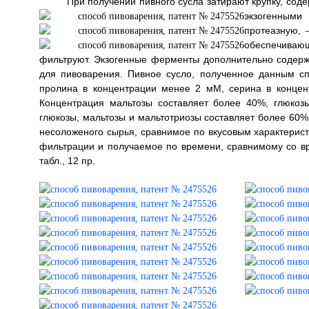
При получении пивного сусла затирают крупку, сод
экзогенны
протеазную,
обеспечивающ
фильтруют. Экзогенные ферменты дополнительно содержат
для пивоварения. Пивное сусло, полученное данным сп
пролина в концентрации менее 2 мМ, серина в концен
Концентрация мальтозы составляет более 40%, глюкоз
глюкозы, мальтозы и мальтотриозы составляет более 60%.
несоложеного сырья, сравнимое по вкусовым характери
фильтрации и получаемое по времени, сравнимому со вре
табл., 12 пр.