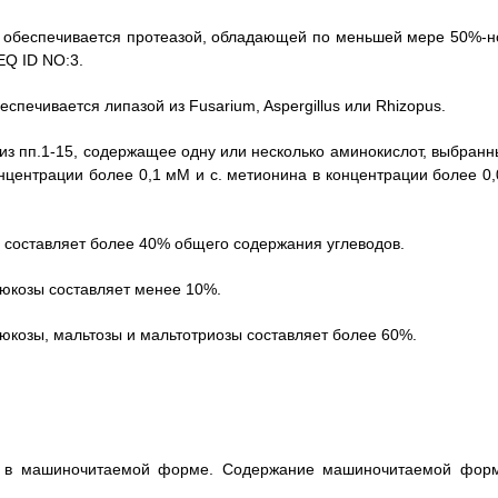
сть обеспечивается протеазой, обладающей по меньшей мере 50%-н
EQ ID NO:3.
еспечивается липазой из Fusarium, Aspergillus или Rhizopus.
из пп.1-15, содержащее одну или несколько аминокислот, выбранн
онцентрации более 0,1 мМ и c. метионина в концентрации более 0,
ы составляет более 40% общего содержания углеводов.
глюкозы составляет менее 10%.
люкозы, мальтозы и мальтотриозы составляет более 60%.
ей в машиночитаемой форме. Содержание машиночитаемой фор