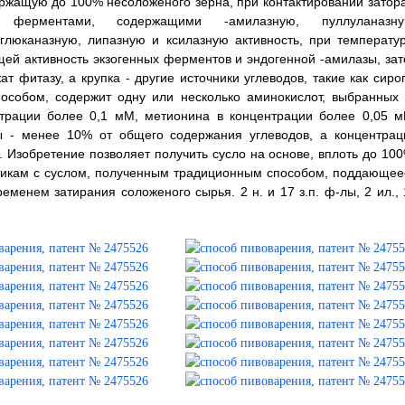
ержащую до 100% несоложеного зерна, при контактировании затора
ми ферментами, содержащими
-амилазную, пуллуланазну
-глюканазную, липазную и ксилазную активность, при температур
ей активность экзогенных ферментов и эндогенной
-амилазы, зат
 фитазу, а крупка - другие источники углеводов, такие как сиро
особом, содержит одну или несколько аминокислот, выбранных 
трации более 0,1 мМ, метионина в концентрации более 0,05 м
ы - менее 10% от общего содержания углеводов, а концентрац
 Изобретение позволяет получить сусло на основе, вплоть до 100
стикам с суслом, полученным традиционным способом, поддающее
менем затирания соложеного сырья. 2 н. и 17 з.п. ф-лы, 2 ил., 