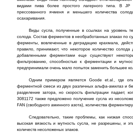
видами пива более простого лагерного типа. В JP 
прессованного ячменя и меньшего количества солод
осахаривания.
Виды сусла, полученные в ссылках на уровень те
солода. Состав ферментов в необработанных злаках по су
ферменты, вовлеченные в деградацию крахмала, дейст
правило, принимают, что некоторое количество солода 
добавленными ферментами еще существуют некотор
фильтрованию, способностью к ферментации и мутнос
предпринимали очень мало попыток заменить большее ко
Одним примером является Goode et.al., где оп
ферментной смеси из двух различных альфа-амилаз и б
разделение затора, но скорость фильтрации падает, к
3081172 также предложено получение сусла из несоложе
FAN (свободного аминного азота), количества ферментиру
Следовательно, такие проблемы, как низкая спо
высокая вязкость и мутность сусла, не разрешены, и э
количеств несоложеных злаков.