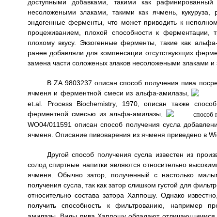
доступными добавками, такими как рафинированный
несоложеными злаками, такими как ячмень, кукуруза, 
эндогенные ферменты, что может приводить к неполному
процеживанием, плохой способности к ферментации, т
плохому вкусу. Экзогенные ферменты, такие как альф
ранее добавляли для компенсации отсутствующих ферме
замена части соложеных злаков несоложеными злаками и
В ZA 9803237 описан способ получения пива посре
ячменя и ферментной смеси из альфа-амилазы,
et.al. Process Biochemistry, 1970, описан также сп
ферментной смесью из альфа-амилазы,
WO04/011591 описан способ получения сусла добавлени
ячменя. Описание пивоварения из ячменя приведено в Wieg 
Другой способ получения сусла известен из прои
солод спиртные напитки являются относительно высоким
ячменя. Обычно затор, полученный с настолько малы
получения сусла, так как затор слишком густой для фильт
относительно состава затора Хаппошу. Однако известно
получить способность к фильтрованию, например п
амилазы. Виды пива Хаппошу обладают отличающимися 