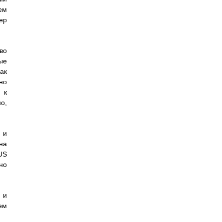
ем
ер
во
ые
ак
но
 к
о,
 и
на
US
но
.
 и
ем