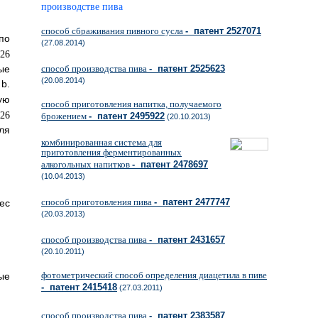
производстве пива
способ сбраживания пивного сусла
- патент 2527071
по
(27.08.2014)
ые
способ производства пива
- патент 2525623
(20.08.2014)
b.
ую
способ приготовления напитка, получаемого
брожением
- патент 2495922
(20.10.2013)
ля
комбинированная система для
приготовления ферментированных
алкогольных напитков
- патент 2478697
(10.04.2013)
способ приготовления пива
- патент 2477747
вес
(20.03.2013)
способ производства пива
- патент 2431657
(20.10.2011)
фотометрический способ определения диацетила в пиве
ые
- патент 2415418
(27.03.2011)
способ производства пива
- патент 2383587