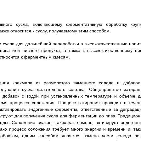
ивного сусла, включающему ферментативную обработку крупк
кже относится к суслу, получаемому этим способом.
о сусла для дальнейшей переработки в высококачественные напит
пива или пивного продукта, а также к высококачественному пив
 относится к ферментным смесям.
ения крахмала из размолотого ячменного солода и добавок
учения сусла желательного состава. Общепринятое затиран
и добавок с водой при установленных температуре и объеме д
емя процесса соложения. Процесс затирания проводят в течен
активировать эндогенные ферменты, ответственные за деградац
льтруют для получения сусла для ферментации до пива. Традицион
оды. Соложение злаков, таких как ячмень, активирует эндогенн
ко процесс соложения требует много энергии и времени и, так
 образом, одним способом является замена части солода лег