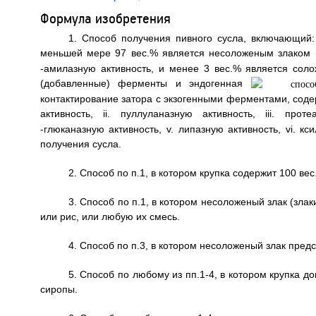
Формула изобретения
1. Способ получения пивного сусла, включающий: 
меньшей мере 97 вес.% является несоложеным злаком
-амилазную активность, и менее 3 вес.% является соло
(добавленные) ферменты и эндогенная
контактирование затора с экзогенными ферментами, сод
активность, ii. пуллуланазную активность, iii. прот
-глюканазную активность, v. липазную активность, vi. к
получения сусла.
2. Способ по п.1, в котором крупка содержит 100 вес
3. Способ по п.1, в котором несоложеный злак (злак
или рис, или любую их смесь.
4. Способ по п.3, в котором несоложеный злак пред
5. Способ по любому из пп.1-4, в котором крупка д
сиропы.