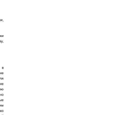
и,
ки
у,
 в
ие
ля
ие
ию
но
ые
им
ко