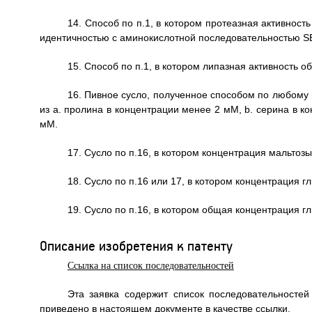
14. Способ по п.1, в котором протеазная активно
идентичностью с аминокислотной последовательностью S
15. Способ по п.1, в котором липазная активность об
16. Пивное сусло, полученное способом по любому 
из а. пролина в концентрации менее 2 мМ, b. серина в к
мМ.
17. Сусло по п.16, в котором концентрация мальтоз
18. Сусло по п.16 или 17, в котором концентрация 
19. Сусло по п.16, в котором общая концентрация г
Описание изобретения к патенту
Ссылка на список последовательностей
Эта заявка содержит список последовательност
приведено в настоящем документе в качестве ссылки.