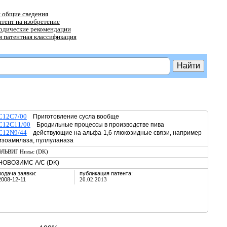
 общие сведения
атент на изобретение
тодические рекомендации
 патентная классификация
C12C7/00
Приготовление сусла вообще
C12C11/00
Бродильные процессы в производстве пива
C12N9/44
действующие на альфа-1,6-глюкозидные связи, например
изоамилаза, пуллуланаза
ЭЛЬВИГ Нильс (DK)
НОВОЗИМС А/С (DK)
подача заявки:
публикация патента:
2008-12-11
20.02.2013