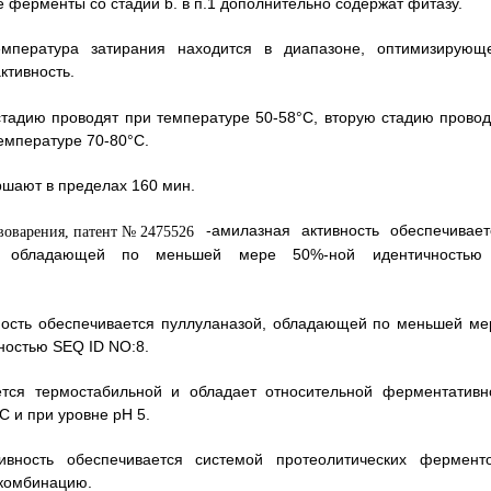
ые ферменты со стадии b. в п.1 дополнительно содержат фитазу.
мпература затирания находится в диапазоне, оптимизирующ
ктивность.
 стадию проводят при температуре 50-58°С, вторую стадию провод
емпературе 70-80°С.
ершают в пределах 160 мин.
-амилазная активность обеспечивает
 обладающей по меньшей мере 50%-ной идентичностью
вность обеспечивается пуллуланазой, обладающей по меньшей ме
ностью SEQ ID NO:8.
ется термостабильной и обладает относительной ферментативн
С и при уровне рН 5.
вность обеспечивается системой протеолитических ферменто
 комбинацию.