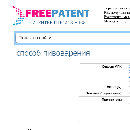
Терминология и
Как получить п
Роспатент - ме
Международная
В РФ
ПАТЕНТНЫЙ ПОИСК
способ пивоварения
Классы МПК:
Автор(ы):
Патентообладатель(и):
Приоритеты: