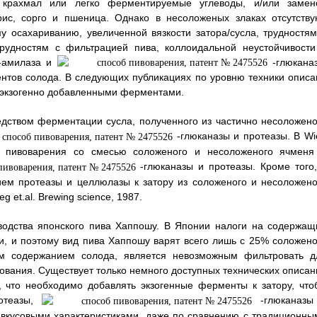
 крахмал или легко ферментируемые углеводы, и/или замен
рис, сорго и пшеница. Однако в несоложеных злаках отсутству
 осахариванию, увеличенной вязкости затора/сусла, трудностям
рудностям с фильтрацией пива, коллоидальной неустойчивости
а-амилаза и
-глюканаз
нтов солода. В следующих публикациях по уровню техники описа
 экзогенно добавленными ферментами.
дством ферментации сусла, полученного из частично несоложено
-глюканазы и протеазы. В Wi
особ пивоварения со смесью соложеного и несоложеного ячменя
-глюканазы и протеазы. Кроме того,
ем протеазы и целлюлазы к затору из соложеного и несоложено
et.al. Brewing science, 1987.
зводства японского пива Хаппошу. В Японии налоги на содержащ
и, и поэтому вид пива Хаппошу варят всего лишь с 25% соложено
м содержанием солода, является невозможным фильтровать д
рования. Существует только немного доступных технических описан
, что необходимо добавлять экзогенные ферменты к затору, что
ротеазы,
-глюканазы
вкусовыми характеристиками, даже по сравнению с традиционны