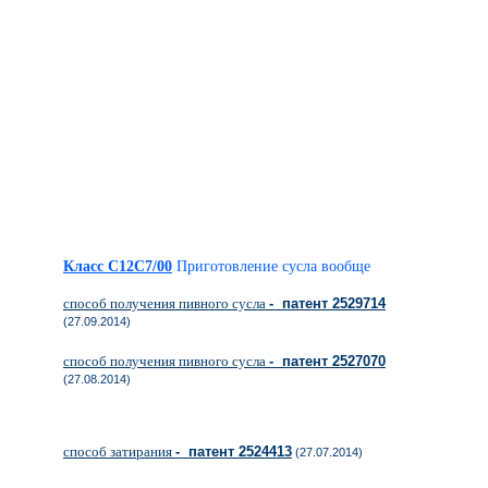
Класс C12C7/00
Приготовление сусла вообще
способ получения пивного сусла
- патент 2529714
(27.09.2014)
способ получения пивного сусла
- патент 2527070
(27.08.2014)
способ затирания
- патент 2524413
(27.07.2014)