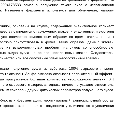
2004173533 описано получение такого пива с использовани
а. Различные ферменты используют для облегчения, наприм
хники, основаны на крупке, содержащей значительное количест
ществу отличается от соложеных злаков, и эндогенные, и экзогенн
вуют совместно комплексным образом во время затирания, и, к
должно присутствовать в крупке. Таким образом, даже с экзоген
ые из вышеупомянутых проблем, например со способностью
тью видов сусла на основе несоложеных злаков. Следовательн
личество или все соложеные злаки несоложеными злаками.
исано получение сусла из субстрата 100% сырьевого ячменя
ета-глюканазы. Альфа-амилаза оказывает положительный эффект 
огда присутствуют большие количества несоложеного ячменя. В 
ного сырьевого материала, однако ничего не указано относитель
емых сахаров и других критических параметров полученного сусла
собность к ферментации, неоптимальный аминокислотный состав
ти препятствия проявляют тенденцию увеличиваться с увеличени