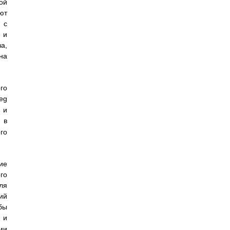
ой
ют
 с
 и
а,
на
го
eg
 и
 в
го
ие
го
ля
ий
бы
 и
ми