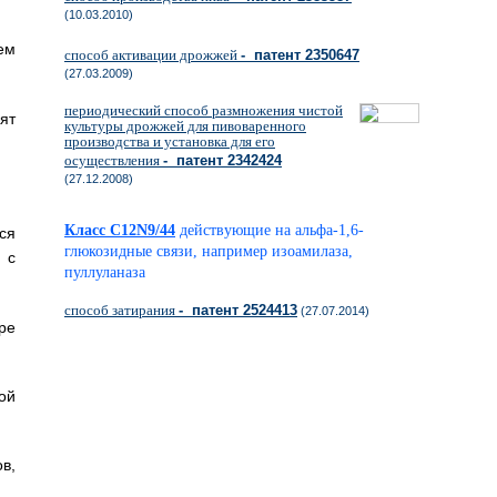
(10.03.2010)
ем
способ активации дрожжей
- патент 2350647
(27.03.2009)
периодический способ размножения чистой
ят
культуры дрожжей для пивоваренного
производства и установка для его
осуществления
- патент 2342424
(27.12.2008)
Класс C12N9/44
действующие на альфа-1,6-
ся
глюкозидные связи, например изоамилаза,
 с
пуллуланаза
способ затирания
- патент 2524413
(27.07.2014)
ре
ой
в,