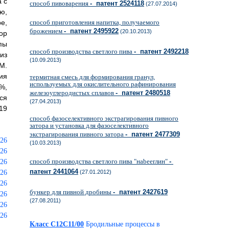
 с
способ пивоварения
- патент 2524118
(27.07.2014)
ю,
е,
способ приготовления напитка, получаемого
брожением
- патент 2495922
(20.10.2013)
ор
пы
способ производства светлого пива
- патент 2492218
из
(10.09.2013)
М.
ия
термитная смесь для формирования гранул,
используемых для окислительного рафинирования
%,
железоуглеродистых сплавов
- патент 2480518
ся
(27.04.2013)
19
способ фазоселективного экстрагирования пивного
затора и установка для фазоселективного
экстрагирования пивного затора
- патент 2477309
(10.03.2013)
способ производства светлого пива "наbeerлин"
-
патент 2441064
(27.01.2012)
бункер для пивной дробины
- патент 2427619
(27.08.2011)
Класс C12C11/00
Бродильные процессы в