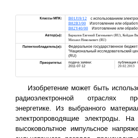
B01J19/12
Классы МПК:
с использованием электро
B82B3/00
Изготовление или обработк
B82Y40/00
Изготовление или обработ
,
Автор(ы):
Баркалов Евгений Евгеньевич (RU)
Койдан Ва
Михаил Николаевич (RU)
Федеральное государственное бюджет
Патентообладатель(и):
"Национальный исследовательский цен
(RU)
подача заявки:
публикация 
Приоритеты:
2011-07-12
20.02.2013
Изобретение может быть использ
радиоэлектронной отраслях п
энергетике. Из выбранного материа
электропроводящие электроды. На
высоковольтное импульсное напряж