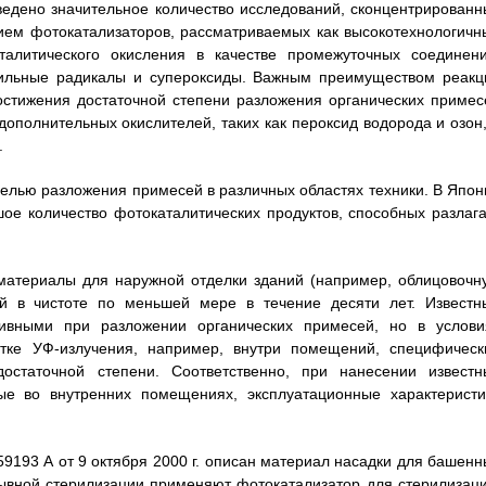
оведено значительное количество исследований, сконцентрированн
ием фотокатализаторов, рассматриваемых как высокотехнологичн
талитического окисления в качестве промежуточных соединени
сильные радикалы и супероксиды. Важным преимуществом реакц
остижения достаточной степени разложения органических примес
ополнительных окислителей, таких как пероксид водорода и озон,
.
елью разложения примесей в различных областях техники. В Япон
ое количество фотокаталитических продуктов, способных разлага
материалы для наружной отделки зданий (например, облицовочн
ий в чистоте по меньшей мере в течение десяти лет. Известн
ивными при разложении органических примесей, но в услови
атке УФ-излучения, например, внутри помещений, специфическ
достаточной степени. Соответственно, при нанесении известн
ые во внутренних помещениях, эксплуатационные характеристи
59193 А от 9 октября 2000 г. описан материал насадки для башенн
ывной стерилизации применяют фотокатализатор для стерилизаци