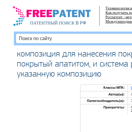
Терминология и
Как получить п
Роспатент - ме
Международная
В РФ
ПАТЕНТНЫЙ ПОИСК
композиция для нанесения пок
покрытый апатитом, и система
указанную композицию
Классы МПК:
Автор(ы):
Патентообладатель(и):
Приоритеты: