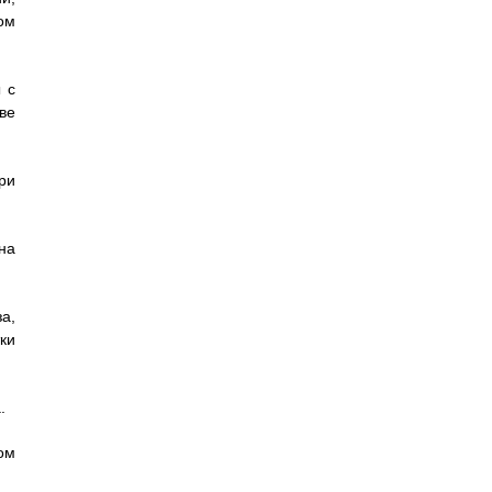
ом
 с
ве
ри
на
а,
ки
.
ом