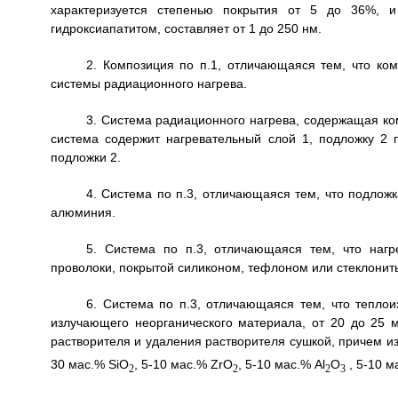
характеризуется степенью покрытия от 5 до 36%, и
гидроксиапатитом, составляет от 1 до 250 нм.
2. Композиция по п.1, отличающаяся тем, что ко
системы радиационного нагрева.
3. Система радиационного нагрева, содержащая ко
система содержит нагревательный слой 1, подложку 2 
подложки 2.
4. Система по п.3, отличающаяся тем, что подлож
алюминия.
5. Система по п.3, отличающаяся тем, что наг
проволоки, покрытой силиконом, тефлоном или стеклонит
6. Система по п.3, отличающаяся тем, что тепло
излучающего неорганического материала, от 20 до 25 м
растворителя и удаления растворителя сушкой, причем и
30 мас.% SiO
, 5-10 мас.% ZrO
, 5-10 мас.% Аl
О
, 5-10 м
2
2
2
3