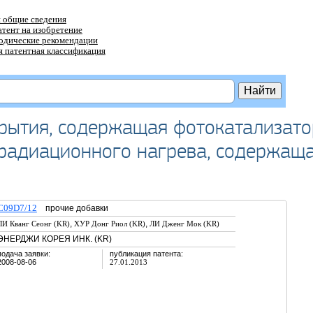
 общие сведения
атент на изобретение
тодические рекомендации
 патентная классификация
рытия, содержащая фотокатализато
 радиационного нагрева, содержащ
C09D7/12
прочие добавки
,
,
ЛИ Кванг Сеонг (KR)
ХУР Донг Риол (KR)
ЛИ Дженг Мок (KR)
ЭНЕРДЖИ КОРЕЯ ИНК. (KR)
подача заявки:
публикация патента:
2008-08-06
27.01.2013