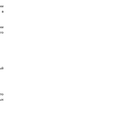
ии
 в
ии
го
ый
то
ых