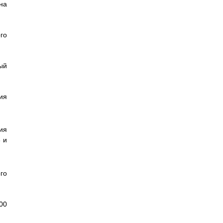
на
го
ый
ия
ия
 и
го
00