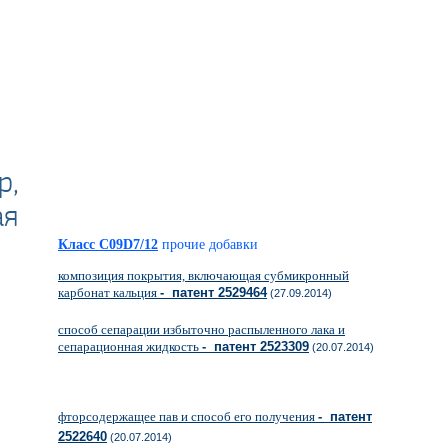
р,
ая
Класс C09D7/12
прочие добавки
композиция покрытия, включающая субмикронный
карбонат кальция
- патент 2529464
(27.09.2014)
способ сепарации избыточно распыленного лака и
сепарационная жидкость
- патент 2523309
(20.07.2014)
фторсодержащее пав и способ его получения
- патент
2522640
(20.07.2014)