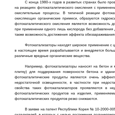
С конца 1980-х годов в развитых странах было пр
на реакциях фотокаталитического окисления с применен
окислительные процессы. В типичной реакции фотока
окисляющих органические примеси, образуются гидрок
фотокаталитического окисления является возможность д
при применении одного лишь кислорода без добавления д
также возможность достижения эффекта обеззараживания
Фотокатализаторы находят широкое применение с ц
в настоящее время разрабатывается и внедряется больш
различные вредные органические вещества.
Например, фотокатализаторы наносят на бетон и 
плитку) для поддержания поверхности бетона и здан
фотокаталитические продукты являются очень эффект
недостаточной освещенности, в частности при недост
свойства таких фотокатализаторов проявляются в не
фотокаталитических продуктов на изделия, применяем
фотокаталитических продуктов резко снижаются.
В заявке на патент Республики Корея № 10-2000-00
охладителей, в которых с целью достижения полунепрер