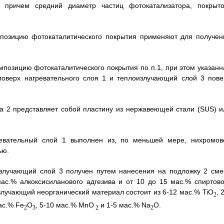
 причем средний диаметр частиц фотокатализатора, покрыто
мпозицию фотокаталитического покрытия применяют для получен
мпозицию фотокаталитического покрытия по п.1, при этом указанн
поверх нагревательного слоя 1 и теплоизлучающий слой 3 пове
ка 2 представляет собой пластину из нержавеющей стали (SUS) и
ревательный слой 1 выполнен из, по меньшей мере, нихромов
ью.
излучающий слой 3 получен путем нанесения на подложку 2 сме
ас.% алкоксисиланового адгезива и от 10 до 15 мас.% спиртово
злучающий неорганический материал состоит из 6-12 мас.% TiO
, 
2
ас.% Fe
О
, 5-10 мас.% MnO
и 1-5 мас.% Na
O.
2
3
2
2