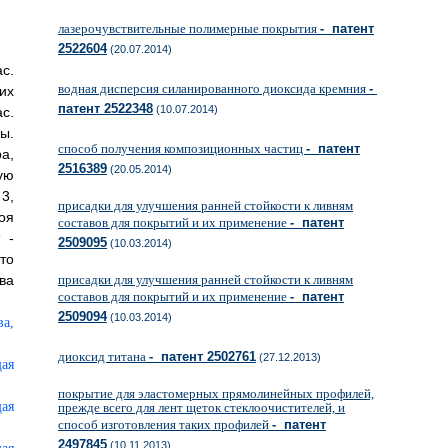
лазерочувствительные полимерные покрытия
- патент
2522604
(20.07.2014)
с.
водная дисперсия силанированного диоксида кремния
-
их
патент 2522348
(10.07.2014)
с.
ы.
способ получения композиционных частиц
- патент
а,
2516389
(20.05.2014)
ую
3,
присадки для улучшения ранней стойкости к ливням
оя
составов для покрытий и их применение
- патент
 -
2509095
(10.03.2014)
то
ва
присадки для улучшения ранней стойкости к ливням
составов для покрытий и их применение
- патент
2509094
(10.03.2014)
диоксид титана
- патент 2502761
(27.12.2013)
покрытие для эластомерных прямолинейных профилей,
прежде всего для лент щеток стеклоочистителей, и
способ изготовления таких профилей
- патент
2497845
(10.11.2013)