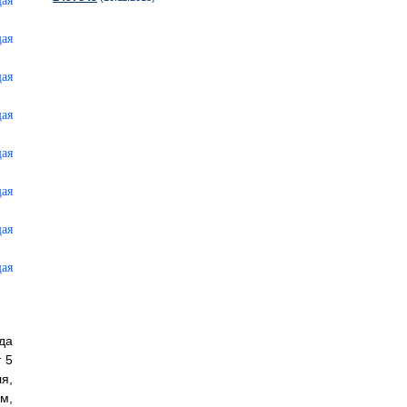
да
 5
я,
м,