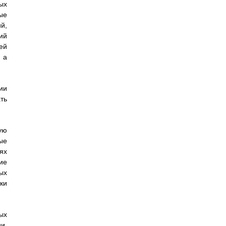
ых
ые
й,
ий
ей
 а
ии
ть
ую
ые
ях
ие
ых
ки
ых
и,