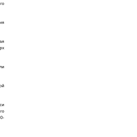
го
ия
ая
рх
ли
ой
си
го
20-