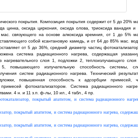
ического покрытия. Композиция покрытия содержит от 5 до 20% ма
да цинка, оксида циркония, оксида олова, триоксида ванадия и 
 мас. связующего на основе алкоксида кремния, от 1 до 5% ма
дставляющего собой ксантановую камедь, и от 64 до 85% мас. вод
оставляет от 5 до 36%, средний диаметр частиц фотокатализатор
ложена система радиационного нагрева, содержащая указанн
з нагревательного слоя 1, подложки 2, теплоизлучающего слоя 
 5, повышающего излучательную способность системы, сл
лучения систем радиационного нагрева. Технический результат
дложки, повышенная способность к адсорбции примесей, ч
 примесей фотокатализатором. Система радиационного нагре
. 4 н. и 11 з.п. ф-лы, 10 ил., 4 табл., 4 пр.