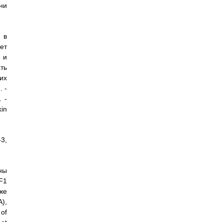
ни
 в
ет
 и
ть
их
. -
. -
kin
3,
ны
F1
же
),
 of