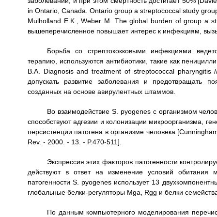
заболеваний, и при этом смертность достигает 50% [Davies H
in Ontario, Canada. Ontario group a streptococcal study group 
Mulholland E.K., Weber M. The global burden of group a stre
вышеперечисленное повышает интерес к инфекциям, выз
Борьба со стрептококковыми инфекциями ведет
терапию, используются антибиотики, такие как пеницилл
B.A. Diagnosis and treatment of streptococcal pharyngiti
допускать развитие заболевания и предотвращать по
созданных на основе авирулентных штаммов.
Во взаимодействие S. pyogenes с организмом чело
способствуют адгезии и колонизации микроорганизма, ге
персистенции патогена в организме человека [Cunningham M.W
Rev. - 2000. - 13. - P.470-511].
Экспрессия этих факторов патогенности контролир
действуют в ответ на изменение условий обитания м
патогенности S. pyogenes использует 13 двухкомпонентны
глобальные белки-регуляторы Mga, Rgg и белки семейств
По данным компьютерного моделирования перечисле