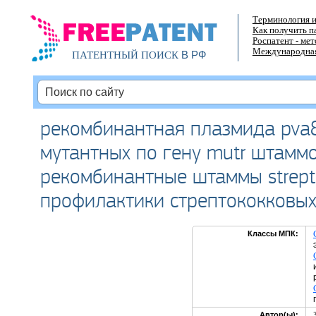
Терминология и
Как получить п
Роспатент - ме
Международная
В РФ
ПАТЕНТНЫЙ ПОИСК
рекомбинантная плазмида pva8
мутантных по гену mutr штаммов
рекомбинантные штаммы strept
профилактики стрептококковы
Классы МПК:
Автор(ы):