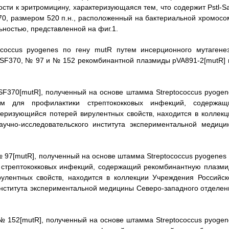
ти к эритромицину, характеризующаяся тем, что содержит Pstl-Sa
70, размером 520 п.н., расположенный на бактериальной хромосо
льностью, представленной на фиг.1.
coccus pyogenes по гену mutR путем инсерционного мутагенез
 SF370, № 97 и № 152 рекомбинантной плазмиды pVA891-2[mutR] 
SF370[mutR], полученный на основе штамма Streptococcus pyogen
м для профилактики стрептококковых инфекций, содержащ
теризующийся потерей вирулентных свойств, находится в коллекц
учно-исследовательского института экспериментальной медици
№ 97[mutR], полученный на основе штамма Streptococcus pyogenes
стрептококковых инфекций, содержащий рекомбинантную плазми
рулентных свойств, находится в коллекции Учреждения Российск
института экспериментальной медицины Северо-западного отделен
№ 152[mutR], полученный на основе штамма Streptococcus pyogen