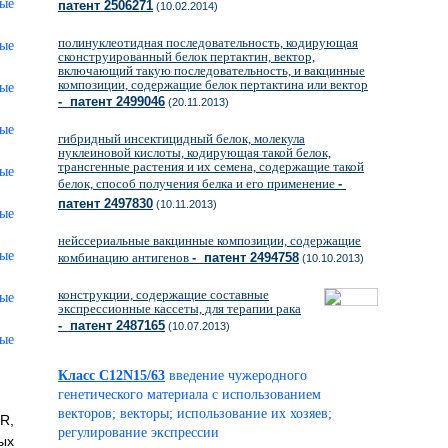
патент 2506271
(10.02.2014)
полинуклеотидная последовательность, кодирующая
сконструированный белок пертактин, вектор,
включающий такую последовательность, и вакцинные
композиции, содержащие белок пертактина или вектор
- патент 2499046
(20.11.2013)
гибридный инсектицидный белок, молекула
нуклеиновой кислоты, кодирующая такой белок,
трансгенные растения и их семена, содержащие такой
белок, способ получения белка и его применение
-
патент 2497830
(10.11.2013)
нейссериальные вакцинные композиции, содержащие
комбинацию антигенов
- патент 2494758
(10.10.2013)
конструкции, содержащие составные
экспрессионные кассеты, для терапии рака
- патент 2487165
(10.07.2013)
Класс C12N15/63
введение чужеродного
генетического материала с использованием
векторов; векторы; использование их хозяев;
R,
регулирование экспрессии
ых