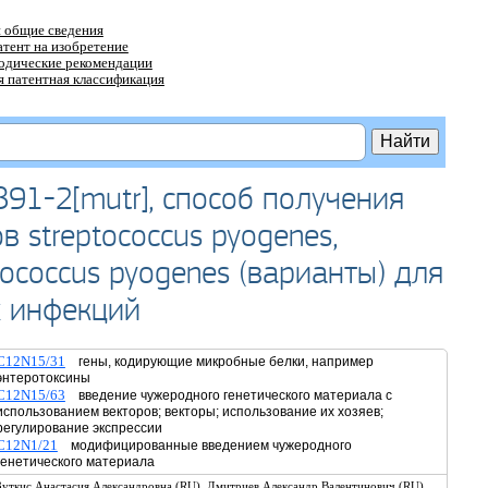
 общие сведения
атент на изобретение
тодические рекомендации
 патентная классификация
91-2[mutr], способ получения
 streptococcus pyogenes,
ococcus pyogenes (варианты) для
х инфекций
C12N15/31
гены, кодирующие микробные белки, например
энтеротоксины
C12N15/63
введение чужеродного генетического материала с
использованием векторов; векторы; использование их хозяев;
регулирование экспрессии
C12N1/21
модифицированные введением чужеродного
генетического материала
,
,
Зуткис Анастасия Александровна (RU)
Дмитриев Александр Валентинович (RU)