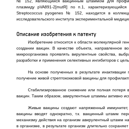
№ 152, являющийся вакцинным штаммом для профила
плазмиду pVA891-2[mutR] по п.1, характеризующийся
Streptococcus pyogenes № 152, находится в коллекц
исследовательского института экспериментальной меди
Описание изобретения к патенту
Изобретение относится к области молекулярной ге
создании вакцин. В качестве объекта, направленное во
микроорганизма проявлять вирулентные свойства, выб
разработки и применения селективных ингибиторов с цел
На основе полученных в результате инактивации 
получение живой стрептококковой вакцины для профилак
Стабилизированное снижение или полная потеря в
вакцин. Таким образом, авирулентные штаммы активно исп
Живые вакцины создают напряженный иммунитет,
вакцины вводят однократно, т.к. вакцинный штамм пер
механизму действия на организм авирулентный штамм н
в организме, в результате организм длительно сохраняе