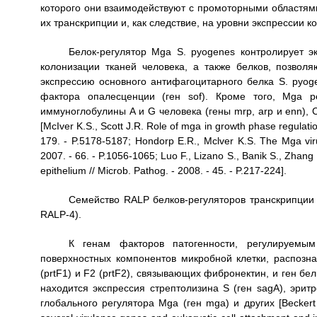
которого они взаимодействуют с промоторными областями 
их транскрипции и, как следствие, на уровни экспрессии 
Белок-регулятор Mga S. pyogenes контролирует э
колонизации тканей человека, а также белков, позвол
экспрессию основного антифагоцитарного белка S. pyogen
фактора опалесценции (ген sof). Кроме того, Mga р
иммуноглобулины A и G человека (гены mrp, arp и enn), C
[McIver K.S., Scott J.R. Role of mga in growth phase regulation
179. - P.5178-5187; Hondorp E.R., Mclver K.S. The Mga virul
2007. - 66. - P.1056-1065; Luo F., Lizano S., Banik S., Zhang 
epithelium // Microb. Pathog. - 2008. - 45. - P.217-224].
Семейство RALP белков-регуляторов транскрипции 
RALP-4).
К генам факторов патогенности, регулируем
поверхностных компонентов микробной клетки, распозн
(prtF1) и F2 (prtF2), связывающих фибронектин, и ген бе
находится экспрессия стрептолизина S (ген sagA), эритро
глобального регулятора Mga (ген mga) и других [Beckert S.