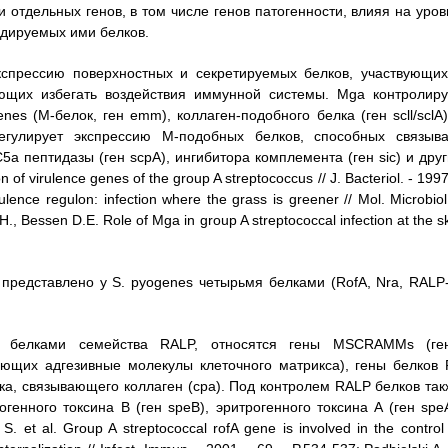
отдельных генов, в том числе генов патогенности, влияя на уров
кодируемых ими белков.
кспрессию поверхностных и секретируемых белков, участвующих
яющих избегать воздействия иммунной системы. Mga контролиру
es (М-белок, ген emm), коллаген-подобного белка (ген scll/sclA)
егулирует экспрессию М-подобных белков, способных связыва
5а пептидазы (ген scpA), ингибитора комплемента (ген sic) и друг
 of virulence genes of the group A streptococcus // J. Bacteriol. - 1997
ence regulon: infection where the grass is greener // Mol. Microbiol
H., Bessen D.E. Role of Mga in group A streptococcal infection at the s
представлено у S. pyogenes четырьмя белками (RofA, Nra, RALP-
ым белками семейства RALP, относятся гены MSCRAMMs (ге
ающих адгезивные молекулы клеточного матрикса), гены белков 
лка, связывающего коллаген (cpa). Под контролем RALP белков так
генного токсина B (ген speB), эритрогенного токсина A (ген speA
 et al. Group A streptococcal rofA gene is involved in the control