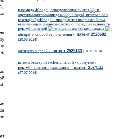
ons
C.,
плазмида 40nagal, определяющая синтез
-n-
Все
ацетилгалактозаминидазы
-alnagal, штамм e.coli
rosetta(de3)/40nagal - продуцент химерного белка,
включающего аминокислотную последовательность
рекомбинантной
-n-ацетилгалактозаминидазы
-
ую
alnagal, и способ ее получения
- патент 2525682
by
(20.08.2014)
 не
антитело к epha2
- патент 2525133
(10.08.2014)
н,
штамм бактерий escherichia coli - продуцент
рекомбинантного флагеллина
- патент 2524133
ые
(27.07.2014)
ой
ol.
ые
ов
ле
ет