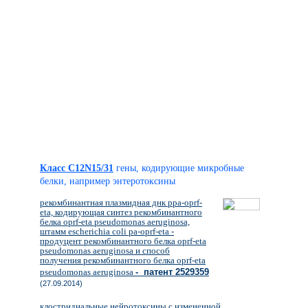
Класс C12N15/31
гены, кодирующие микробные
белки, например энтеротоксины
рекомбинантная плазмидная днк ppa-oprf-
eta, кодирующая синтез рекомбинантного
белка oprf-eta pseudomonas aeruginosa,
штамм escherichia coli pa-oprf-eta -
продуцент рекомбинантного белка oprf-eta
pseudomonas aeruginosa и способ
получения рекомбинантного белка oprf-eta
pseudomonas aeruginosa
- патент 2529359
(27.09.2014)
клостридиальные нейротоксины с измененной