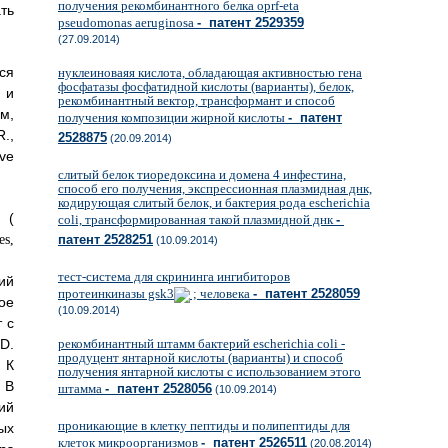
получения рекомбинантного белка oprf-eta
ть
pseudomonas aeruginosa
- патент 2529359
(27.09.2014)
ся
нуклеиноваяя кислота, обладающая активностью гена
фосфатазы фосфатидной кислоты (варианты), белок,
 и
рекомбинантный вектор, трансформант и способ
м,
получения композиции жирной кислоты
- патент
.,
2528875
(20.09.2014)
ive
слитый белок тиоредоксина и домена 4 инфестина,
способ его получения, экспрессионная плазмидная днк,
кодирующая слитый белок, и бактерия рода escherichia
(
coli, трансформированная такой плазмидной днк
-
патент 2528251
(10.09.2014)
тест-система для скрининга ингибиторов
ий
протеинкиназы gsk3
; человека
- патент 2528059
ое
(10.09.2014)
 с
D.
рекомбинантный штамм бактерий escherichia coli -
продуцент янтарной кислоты (варианты) и способ
. К
получения янтарной кислоты с использованием этого
 В
штамма
- патент 2528056
(10.09.2014)
ий
проникающие в клетку пептиды и полипептиды для
ых
клеток микроорганизмов
- патент 2526511
(20.08.2014)