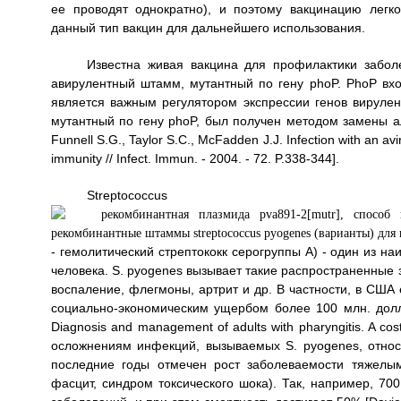
ее проводят однократно), и поэтому вакцинацию легк
данный тип вакцин для дальнейшего использования.
Известна живая вакцина для профилактики забол
авирулентный штамм, мутантный по гену phoP. PhoP вхо
является важным регулятором экспрессии генов вируле
мутантный по гену phoP, был получен методом замены алле
Funnell S.G., Taylor S.C., McFadden J.J. Infection with an av
immunity // Infect. Immun. - 2004. - 72. P.338-344].
Streptococ
- гемолитический стрептококк серогруппы A) - один из 
человека. S. pyogenes вызывает такие распространенные з
воспаление, флегмоны, артрит и др. В частности, в США 
социально-экономическим ущербом более 100 млн. долларо
Diagnosis and management of adults with pharyngitis. A cost-
осложнениям инфекций, вызываемых S. pyogenes, относ
последние годы отмечен рост заболеваемости тяжелы
фасцит, синдром токсического шока). Так, например, 70