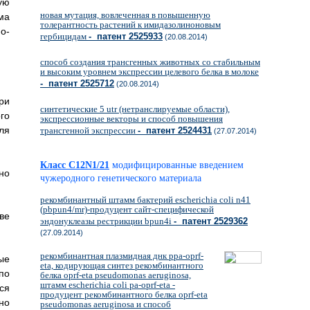
ую
новая мутация, вовлеченная в повышенную
ма
толерантность растений к имидазолиноновым
о-
гербицидам
- патент 2525933
(20.08.2014)
способ создания трансгенных животных со стабильным
и высоким уровнем экспрессии целевого белка в молоке
- патент 2525712
(20.08.2014)
ри
синтетические 5 utr (нетранслируемые области),
го
экспрессионные векторы и способ повышения
ля
трансгенной экспрессии
- патент 2524431
(27.07.2014)
Класс C12N1/21
модифицированные введением
но
чужеродного генетического материала
рекомбинантный штамм бактерий escherichia coli n41
(pbpun4/mr)-продуцент сайт-специфической
ве
эндонуклеазы рестрикции bpun4i
- патент 2529362
(27.09.2014)
рекомбинантная плазмидная днк ppa-oprf-
ые
eta, кодирующая синтез рекомбинантного
по
белка oprf-eta pseudomonas aeruginosa,
штамм escherichia coli pa-oprf-eta -
ся
продуцент рекомбинантного белка oprf-eta
но
pseudomonas aeruginosa и способ