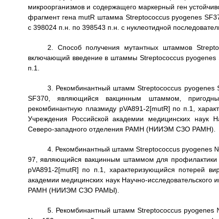
микроорганизмов и содержащего маркерный ген устойчивос
фрагмент гена mutR штамма Streptococcus pyogenes SF3
с 398024 п.н. по 398543 п.н. с нуклеотидной последовате
2. Способ получения мутантных штаммов Strepto
включающий введение в штаммы Streptococcus pyogenes
п.1.
3. Рекомбинантный штамм Streptococcus pyogenes 
SF370, являющийся вакцинным штаммом, пригодны
рекомбинантную плазмиду pVA891-2[mutR] по п.1, харак
Учреждения Российской академии медицинских наук На
Северо-западного отделения РАМН (НИИЭМ СЗО РАМН).
4. Рекомбинантный штамм Streptococcus pyogenes 
97, являющийся вакцинным штаммом для профилактики 
pVA891-2[mutR] по п.1, характеризующийся потерей ви
академии медицинских наук Научно-исследовательского 
РАМН (НИИЭМ СЗО РАМЫ).
5. Рекомбинантный штамм Streptococcus pyogenes 