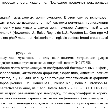
о проводить организационно. Последнее позволяет рекомендова
еваний, вызываемых менингококками. В этом случае использует
дит в состав двухкомпонентной системы регуляции транскрипции
нтности у различных штаммов менингококков. Авирулентный штам
лей [Newcombe J., Eales-Reynolds L.J., Wootton L., Gorringe A.R
irulent phoP mutant of Neisseria meningitidis confers broad cross-react
cus pyogenes 
наиболее часто встречающихся возбудителей бактериальных инфекц
аболевания, как тонзилло-фарингит, скарлатина, импетиго, рожист
ежегодно у 1,8 млн. чел. диагностируют стрептококковый фарингит
в [Neuner J.M., Hamel M.B., Phillips R.S., Bona K., Aronson M.
effectiveness analysis // Ann. Intern. Med. - 2003. - 139. P.113-122]
ят острую ревматическую лихорадку, гломерулонефрит и хорею.
ми инвазивными стрептококковыми инфекциями (некротизирующ
0 тыс. чел. ежегодно страдают от инвазивных форм стрептококков