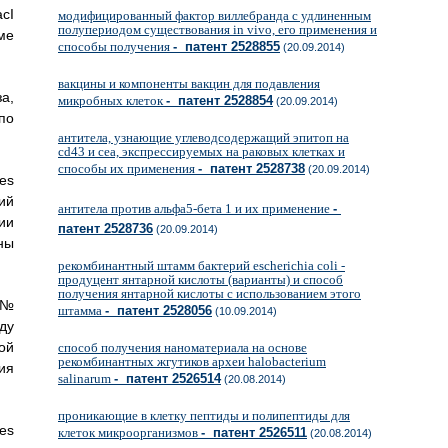
cI
модифицированный фактор виллебранда с удлиненным
полупериодом существования in vivo, его применения и
ме
способы получения
- патент 2528855
(20.09.2014)
вакцины и компоненты вакцин для подавления
а,
микробных клеток
- патент 2528854
(20.09.2014)
по
антитела, узнающие углеводсодержащий эпитоп на
cd43 и сеа, экспрессируемых на раковых клетках и
способы их применения
- патент 2528738
(20.09.2014)
es
ий
антитела против альфа5-бета 1 и их применение
-
ии
патент 2528736
(20.09.2014)
ны
рекомбинантный штамм бактерий escherichia coli -
продуцент янтарной кислоты (варианты) и способ
получения янтарной кислоты с использованием этого
 №
штамма
- патент 2528056
(10.09.2014)
ду
ой
способ получения наноматериала на основе
рекомбинантных жгутиков археи halobacterium
ия
salinarum
- патент 2526514
(20.08.2014)
проникающие в клетку пептиды и полипептиды для
es
клеток микроорганизмов
- патент 2526511
(20.08.2014)