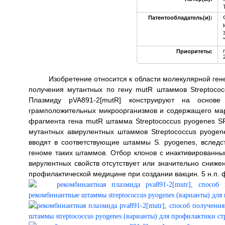
Патентообладатель(и):
Приоритеты:
Изобретение относится к области молекулярной ген
получения мутантных по гену mutR штаммов Streptococ
Плазмиду pVA891-2[mutR] конструируют на основе 
грамположительных микроорганизмов и содержащего марк
фрагмента гена mutR штамма Streptococcus pyogenes SF
мутантных авирулентных штаммов Streptococcus pyoge
вводят в соответствующие штаммы S. pyogenes, вследс
геноме таких штаммов. Отбор клонов с инактивированн
вирулентных свойств отсутствует или значительно сниже
профилактической медицине при создании вакцин. 5 н.п. ф