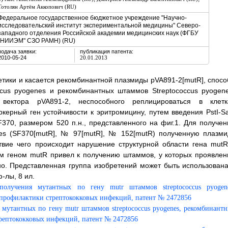
Тотолян Артём Аккопович (RU)
Федеральное государственное бюджетное учреждение "Научно-
исследовательский институт экспериментальной медицины" Северо-
западного отделения Российской академии медицинских наук (ФГБУ
"НИИЭМ" СЗО РАМН) (RU)
подача заявки:
публикация патента:
2010-05-24
20.01.2013
етики и касается рекомбинантной плазмиды pVA891-2[mutR], спосо
cus pyogenes и рекомбинантных штаммов Streptococcus pyogene
вектора pVA891-2, неспособного реплицироваться в клетк
ерный ген устойчивости к эритромицину, путем введения PstI-Sa
370, размером 520 п.н., представленного на фиг.1. Для получен
nes (SF370[mutR], № 97[mutR], № 152[mutR) полученную плазми
твие чего происходит нарушение структурной области гена mutR
ым геном mutR привел к получению штаммов, у которых проявлен
но. Представленная группа изобретений может быть использована
-лы, 8 ил.