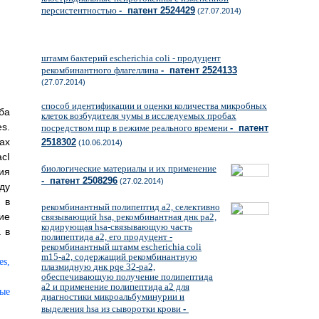
персистентностью
- патент 2524429
(27.07.2014)
штамм бактерий escherichia coli - продуцент
рекомбинантного флагеллина
- патент 2524133
(27.07.2014)
способ идентификации и оценки количества микробных
ба
клеток возбудителя чумы в исследуемых пробах
s.
посредством пцр в режиме реального времени
- патент
ах
2518302
(10.06.2014)
cI
биологические материалы и их применение
ия
- патент 2508296
(27.02.2014)
ду
 в
рекомбинантный полипептид а2, селективно
ие
связывающий hsa, рекомбинантная днк pa2,
кодирующая hsa-связывающую часть
 в
полипептида a2, его продуцент -
рекомбинантный штамм escherichia coli
m15-a2, содержащий рекомбинантную
плазмидную днк pqe 32-pa2,
обеспечивающую получение полипептида
a2 и применение полипептида а2 для
диагностики микроальбуминурии и
выделения hsa из сыворотки крови
-