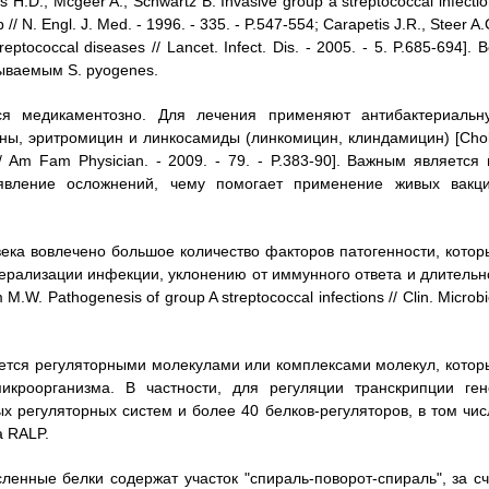
.D., Mcgeer A., Schwartz B. Invasive group a streptococcal infecti
// N. Engl. J. Med. - 1996. - 335. - P.547-554; Carapetis J.R., Steer A.
ptococcal diseases // Lancet. Infect. Dis. - 2005. - 5. P.685-694]. 
ываемым S. pyogenes.
ся медикаментозно. Для лечения применяют антибактериальн
ины, эритромицин и линкосамиды (линкомицин, клиндамицин) [Cho
s // Am Fam Physician. - 2009. - 79. - P.383-90]. Важным является
явление осложнений, чему помогает применение живых вакци
века вовлечено большое количество факторов патогенности, котор
нерализации инфекции, уклонению от иммунного ответа и длительн
. Pathogenesis of group A streptococcal infections // Clin. Microbi
уется регуляторными молекулами или комплексами молекул, котор
икроорганизма. В частности, для регуляции транскрипции ген
х регуляторных систем и более 40 белков-регуляторов, в том чис
а RALP.
нные белки содержат участок "спираль-поворот-спираль", за сч