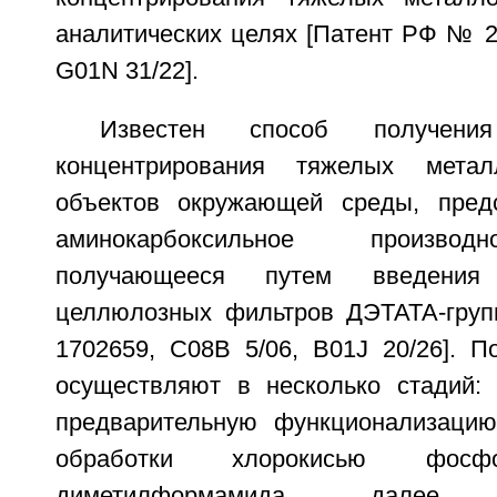
аналитических целях [Патент РФ № 2
G01N 31/22].
Известен способ получен
концентрирования тяжелых мета
объектов окружающей среды, пред
аминокарбоксильное произво
получающееся путем введения
целлюлозных фильтров ДЭТАТА-гру
1702659, С08В 5/06, B01J 20/26]. П
осуществляют в несколько стадий:
предварительную функционализаци
обработки хлорокисью фо
диметилформамида, дале