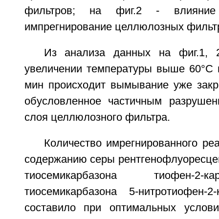
фильтров; на фиг.2 - влияние
импрегнирование целлюлозных фильт
Из анализа данных на фиг.1, 
увеличении температуры выше 60°С 
мин происходит вымывание уже закре
обусловленное частичным разрушен
слоя целлюлозного фильтра.
Количество имрегнированного ре
содержанию серы рентгенофлуоресце
тиосемикарбазона тиофен-2-
тиосемикарбазона 5-нитротиофен-2
составило при оптимальных услов