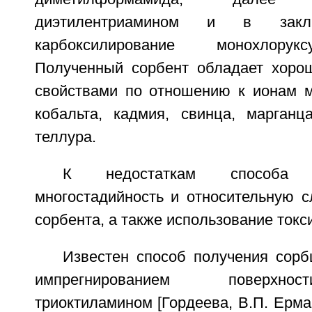
диэтилентриамином и в закл
карбоксилирование монохлорук
Полученный сорбент обладает хоро
свойствами по отношению к ионам ме
кобальта, кадмия, свинца, марганца
теллура.
К недостаткам способа 
многостадийность и относительную с
сорбента, а также использование токс
Известен способ получения сорб
импрегнированием поверхн
триоктиламином [Гордеева, В.П. Ермак