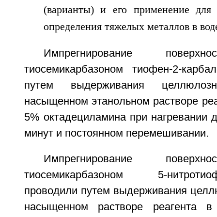
Импрегнирование поверхн
тиосемикарбазоном тиофен-2-карба
путем выдерживания целлюло
насыщенном этанольном растворе реа
5% октадециламина при нагревании д
минут и постоянном перемешивании.
Импрегнирование поверхн
тиосемикарбазоном 5-нитротиофе
проводили путем выдерживания целл
насыщенном растворе реагента в 