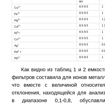
мл
8.5-9.5
1
2+
Cu
8.5-9.5
1
3+
Fe
8.5-9.5
1.
2+
Hg
8.5-9.5
1.
2+
Cd
8.5-9.5
1
2
Ni
+
8.5-9.5
1
2+
Co
8.5-9.5
0.
+
Ag
8.5-9.5
0.
2
Pd
+
8.5-9.5
1
2+
Pb
Как видно из таблиц 1 и 2 емкос
фильтров составила для ионов металлов
что вместе с величиной относител
отклонения, находящейся для анали
в диапазоне 0,1-0,8, обуславли