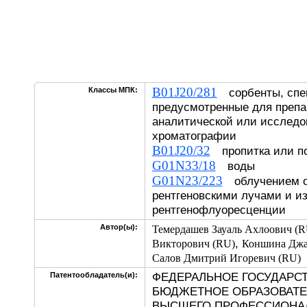
B01J20/281
Классы МПК:
сорбенты, спе
предусмотренные для препа
аналитической или исследо
хроматографии
B01J20/32
пропитка или п
G01N33/18
воды
G01N23/223
облучением о
рентгеновскими лучами и и
рентгенофлуоресценции
Автор(ы):
Темердашев Зауаль Ахлоович (R
,
Викторович (RU)
Коншина Джа
Салов Дмитрий Игоревич (RU)
ФЕДЕРАЛЬНОЕ ГОСУДАРС
Патентообладатель(и):
БЮДЖЕТНОЕ ОБРАЗОВАТЕ
ВЫСШЕГО ПРОФЕССИОНА