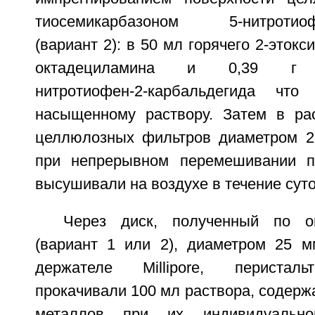
тиосемикарбазоном 5-нитротиофе
(вариант 2): в 50 мл горячего 2-этокс
октадециламина и 0,39 г ти
нитротиофен-2-карбальдегида что
насыщенному раствору. Затем в ра
целлюлозных фильтров диаметром 2
при непрерывном перемешивании 
высушивали на воздухе в течение суто
Через диск, полученный по о
(вариант 1 или 2), диаметром 25 м
держателе Millipore, перисталь
прокачивали 100 мл раствора, содер
металлов при их индивидуальн