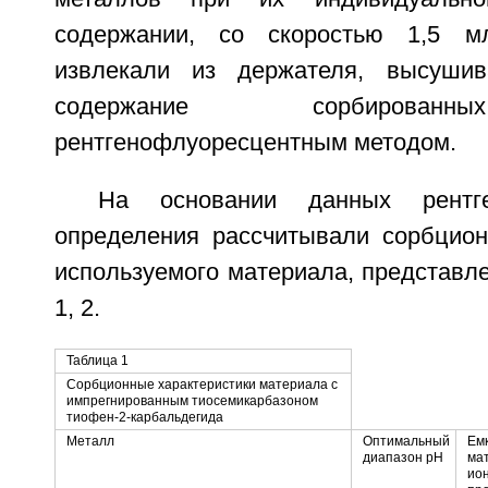
содержании, со скоростью 1,5 м
извлекали из держателя, высуши
содержание сорбирован
рентгенофлуоресцентным методом.
На основании данных рентген
определения рассчитывали сорбцион
используемого материала, представл
1, 2.
Таблица 1
Сорбционные характеристики материала с
импрегнированным тиосемикарбазоном
тиофен-2-карбальдегида
Металл
Оптимальный
Ем
диапазон рН
ма
ион