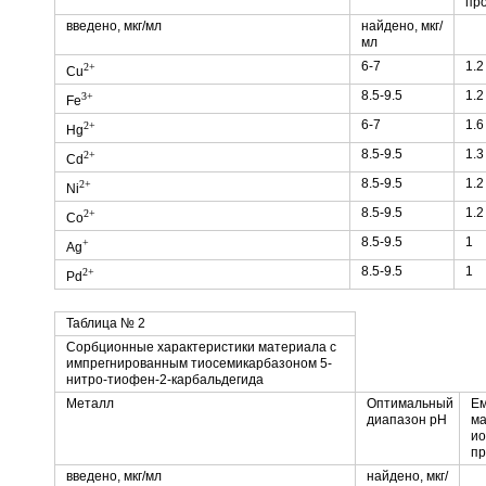
про
введено, мкг/мл
найдено, мкг/
мл
6-7
1.2
2+
Cu
8.5-9.5
1.2
3+
Fe
6-7
1.6
2+
Hg
8.5-9.5
1.3
2+
Cd
8.5-9.5
1.2
2+
Ni
8.5-9.5
1.2
2+
Co
8.5-9.5
1
+
Ag
8.5-9.5
1
2+
Pd
Таблица № 2
Сорбционные характеристики материала с
импрегнированным тиосемикарбазоном 5-
нитро-тиофен-2-карбальдегида
Металл
Оптимальный
Ем
диапазон рН
ма
ио
пр
введено, мкг/мл
найдено, мкг/