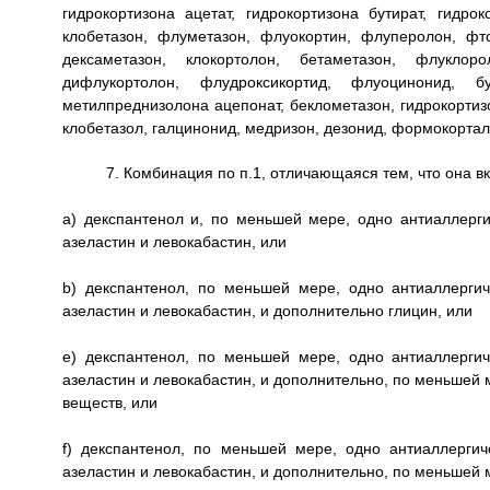
гидрокортизона ацетат, гидрокортизона бутират, гидро
клобетазон, флуметазон, флуокортин, флуперолон, фт
дексаметазон, клокортолон, бетаметазон, флуклор
дифлукортолон, флудроксикортид, флуоцинонид, б
метилпреднизолона ацепонат, беклометазон, гидрокортизо
клобетазол, галцинонид, медризон, дезонид, формокортал
7. Комбинация по п.1, отличающаяся тем, что она в
a) декспантенол и, по меньшей мере, одно антиаллерг
азеластин и левокабастин, или
b) декспантенол, по меньшей мере, одно антиаллерги
азеластин и левокабастин, и дополнительно глицин, или
e) декспантенол, по меньшей мере, одно антиаллерги
азеластин и левокабастин, и дополнительно, по меньшей 
веществ, или
f) декспантенол, по меньшей мере, одно антиаллерги
азеластин и левокабастин, и дополнительно, по меньшей 