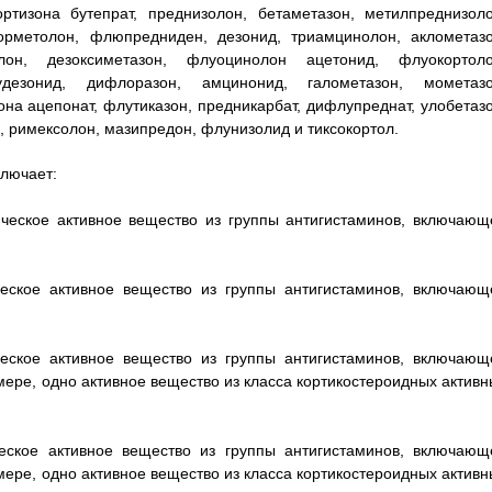
кортизона бутепрат, преднизолон, бетаметазон, метилпреднизоло
орметолон, флюпредниден, дезонид, триамцинолон, аклометазо
олон, дезоксиметазон, флуоцинолон ацетонид, флуокортоло
удезонид, дифлоразон, амцинонид, галометазон, мометазо
на ацепонат, флутиказон, предникарбат, дифлупреднат, улобетазо
, римексолон, мазипредон, флунизолид и тиксокортол.
ключает:
ическое активное вещество из группы антигистаминов, включающ
ческое активное вещество из группы антигистаминов, включающ
ческое активное вещество из группы антигистаминов, включающ
мере, одно активное вещество из класса кортикостероидных активн
ческое активное вещество из группы антигистаминов, включающ
мере, одно активное вещество из класса кортикостероидных активн