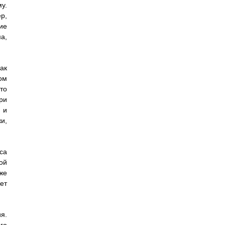
у.
р,
ие
а,
ак
ом
то
ри
 и
и,
са
ой
же
ет
я.