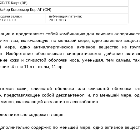
КЛУТЕ Клаус (DE)
Байер Конзюмер Кер АГ (CH)
подача заявки:
публикация патента:
2008-06-07
20.01.2013
ации и представляет собой комбинацию для лечения аллергическ
очки глаз, включающую, по меньшей мере, одно активное веществ
 мере, одно антиаллергическое активное вещество из груп
н. Изобретение обеспечивает синергетическое действие активн
ние кожи и слизистой оболочки носа, уменьшая, тем самым, так
ие. 4 н. и 11 з.п. ф-лы, 11 пр.
томов кожи, слизистой оболочки или слизистой оболочки гла
, представляющее собой декспантенол, и, по меньшей мере, од
аминов, включающей азеластин и левокабастин.
ополнительно содержит глицин.
 дополнительно содержит, по меньшей мере, одно активное вещест