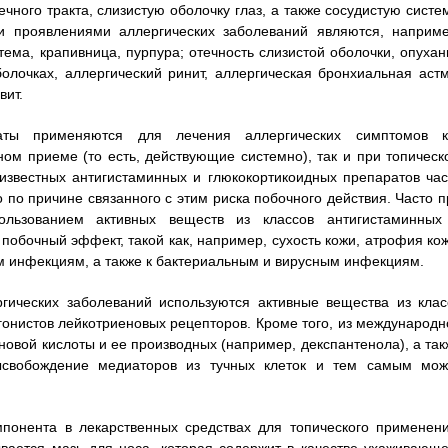
чного тракта, слизистую оболочку глаз, а также сосудистую систем
и проявлениями аллергических заболеваний являются, наприме
тема, крапивница, пурпура; отечность слизистой оболочки, опухан
олочках, аллергический ринит, аллергическая бронхиальная астм
вит.
раты применяются для лечения аллергических симптомов к
ом приеме (то есть, действующие системно), так и при топическ
известных антигистаминных и глюкокортикоидных препаратов час
по причине связанного с этим риска побочного действия. Часто п
ользованием активных веществ из классов антигистаминных
обочный эффект, такой как, например, сухость кожи, атрофия кож
ым инфекциям, а также к бактериальным и вирусным инфекциям.
гических заболеваний используются активные вещества из клас
агонистов лейкотриеновых рецепторов. Кроме того, из международн
новой кислоты и ее производных (например, декспантенола), а так
ысвобождение медиаторов из тучных клеток и тем самым мож
понента в лекарственных средствах для топического применени