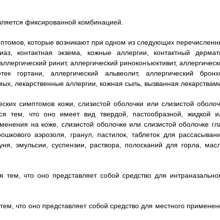
является фиксированной комбинацией.
имптомов, которые возникают при одном из следующих перечисленн
иаз, контактная экзема, кожные аллергии, контактный дермати
аллергический ринит, аллергический риноконъюктивит, аллергическ
отек гортани, аллергический альвеолит, аллергический бронхи
омых, лекарственные аллергии, кожная сыпь, вызванная лекарствам
еских симптомов кожи, слизистой оболочки или слизистой оболоч
ся тем, что оно имеет вид твердой, пастообразной, жидкой и
енения на коже, слизистой оболочке или слизистой оболочке гла
ошкового аэрозоля, гранул, пастилок, таблеток для рассасывани
уня, эмульсии, суспензии, раствора, полосканий для горла, масл
я тем, что оно представляет собой средство для интраназальног
 тем, что оно представляет собой средство для местного применен