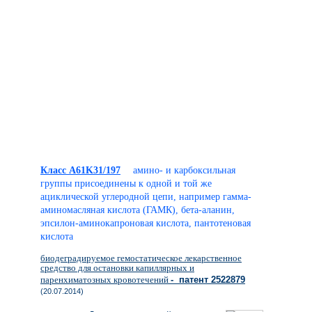
Класс A61K31/197
амино- и карбоксильная
группы присоединены к одной и той же
ациклической углеродной цепи, например гамма-
аминомасляная кислота (ГАМК), бета-аланин,
эпсилон-аминокапроновая кислота, пантотеновая
кислота
биодеградируемое гемостатическое лекарственное
средство для остановки капиллярных и
паренхиматозных кровотечений
- патент 2522879
(20.07.2014)