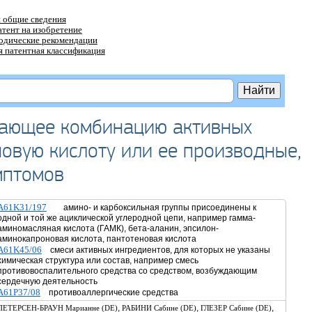
 общие сведения
атент на изобретение
тодические рекомендации
 патентная классификация
чающее комбинацию активных
овую кислоту или ее производные,
мптомов
A61K31/197
амино- и карбоксильная группы присоединены к
одной и той же ациклической углеродной цепи, например гамма-
аминомасляная кислота (ГАМК), бета-аланин, эпсилон-
аминокапроновая кислота, пантотеновая кислота
A61K45/06
смеси активных ингредиентов, для которых не указаны
химическая структура или состав, например смесь
противовоспалительного средства со средством, возбуждающим
сердечную деятельность
A61P37/08
противоаллергические средства
,
,
,
ПЕТЕРСЕН-БРАУН Марианне (DE)
РАБИНИ Сабине (DE)
ГЛЕЗЕР Сабине (DE)