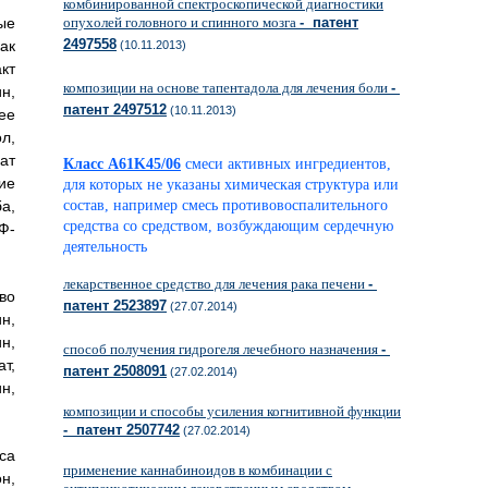
комбинированной спектроскопической диагностики
ые
опухолей головного и спинного мозга
- патент
2497558
ак
(10.11.2013)
кт
композиции на основе тапентадола для лечения боли
-
н,
патент 2497512
(10.11.2013)
ее
л,
ат
Класс A61K45/06
смеси активных ингредиентов,
ие
для которых не указаны химическая структура или
ба,
состав, например смесь противовоспалительного
средства со средством, возбуждающим сердечную
Ф-
деятельность
лекарственное средство для лечения рака печени
-
во
патент 2523897
(27.07.2014)
н,
н,
способ получения гидрогеля лечебного назначения
-
т,
патент 2508091
(27.02.2014)
н,
композиции и способы усиления когнитивной функции
- патент 2507742
(27.02.2014)
са
применение каннабиноидов в комбинации с
н,