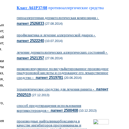
Класс A61P37/08
противоаллергические средства
гипоаллергенная дерматологическая композиция
-
патент 2526833
(27.08.2014)
ых
т,
профилактика и лечение аллергической диареи
-
ий
патент 2522240
(10.07.2014)
т,
и.
лечение дерматологических аллергических состояний
-
патент 2521357
(27.06.2014)
ки
ли
низкомолекулярное полисульфатированное производное
з,
гиалуроновой кислоты и содержащее его лекарственное
средство
- патент 2519781
(20.06.2014)
я,
а,
терапевтическое средство для лечения ринита
- патент
2502519
(27.12.2013)
о,
способ предотвращения использования
кортикостероидов
- патент 2500408
(10.12.2013)
ия
производные нафталинкарбоксамида в
качестве ингибиторов протеинкиназы и