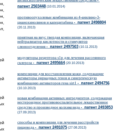
антипсихотическим лекарственным средством
-
н,
патент 2503448
(10.01.2014)
н,
н,
противоопухолевые комбинации из 4-анилино-3-
н,
цианохинолинов и капецитабина
- патент 2498804
(20.11.2013)
л,
приятная на вкус твердая композиция, включающая
нейтрализатор кислотности и стимулятор
слюноотделения
- патент 2497503
(10.11.2013)
модуляторы рецептора s1p для лечения рассеянного
ей
склероза
- патент 2495664
(20.10.2013)
композиции для восстановления кожи, содержащие
активаторы циркадных генов и синергическую
ей
комбинацию активаторов гена sirt1
- патент 2494756
(10.10.2013)
ей
новая комбинация активных ингредиентов, содержащая
нестероидное противовоспалительное лекарственное
ых
средство и производное колхикозида
- патент 2493853
(27.09.2013)
способы и композиции для лечения расстройств
ей
пищевода
- патент 2491075
(27.08.2013)
ых