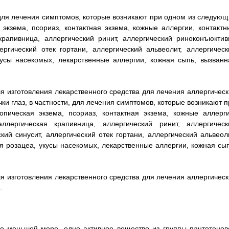
 для лечения симптомов, которые возникают при одном из следующ
экзема, псориаз, контактная экзема, кожные аллергии, контактн
крапивница, аллергический ринит, аллергический риноконъюктиви
ергический отек гортани, аллергический альвеолит, аллергическ
укусы насекомых, лекарственные аллергии, кожная сыпь, вызванн
я изготовления лекарственного средства для лечения аллергическ
ки глаз, в частности, для лечения симптомов, которые возникают п
пическая экзема, псориаз, контактная экзема, кожные аллерги
аллергическая крапивница, аллергический ринит, аллергическ
кий синусит, аллергический отек гортани, аллергический альвеоли
ая розацеа, укусы насекомых, лекарственные аллергии, кожная сып
я изготовления лекарственного средства для лечения аллергическ
.
о меньшей мере, одно активное вещество из группы пантотенов