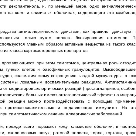
ости декспантенола, и, по меньшей мере, одно антиаллергическ
мов на коже и слизистых оболочках, содержащего эти комбинац
дства антиаллергического действия, как правило, действуют 
водиться только путем полного блокирования антигенов. П
спользуются главным образом активные вещества из такого клас
же из класса кортикостероидных препаратов.
е проявляющихся при этом симптомов, центральная роль отводит
ом тучных клеток и базофильных гранулоцитов. Высвободившие
удов, спазматическому сокращению гладкой мускулатуры, а так
й системы локальным воспалительным реакциям. Антигистаминн
 от медиаторов аллергических реакций (простагландинов, особен
е атопических больных имеют антагонистический эффект на миграц
ской реакции можно противодействовать с помощью применен
как противовоспалительные и подавляющие иммунитет. На эт
 при симптоматическом лечении аллергических заболеваний.
, прежде всего поражают кожу, слизистые оболочки, в частнос
и, околоносовых пазух, ротовой полости, горла, гортани, трахе