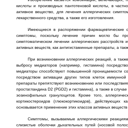
кислоты и производных пантотеновой кислоты, в частн
активное вещество, для лечения аллергических симпто
лекарственного средства, а также его изготовления.
Имеющиеся в распоряжении фармацевтические сре
симптомы, поскольку лечение причин могло бы про
симптоматическом лечении аллергических расстройств и
активных веществ, как антигистаминные препараты, а так
При возникновении аллергических реакций, а такж
выбросу медиаторов (например, гистамина) посредств
медиаторы способствуют повышенной проницаемости сос
посредством активации других типов клеток иммунно
препараты препятствуют возникновению или последствиям
простагландина D2 (PGD2) и гистамина), а также в случа
эозинофильных гранулоцитов. Кроме того, аллергиче
кортикостероидов (глюкокортикоидов), действующих 
основывается применение этих классов активных веществ
Симптомы, вызываемые аллергическими реакциями
слизистые оболочки дыхательных путей (носовой полост