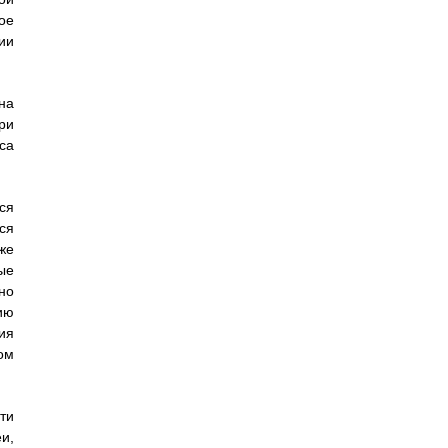
ое
ии
на
ри
са
ся
ся
же
ые
но
ию
ия
ом
ти
и,