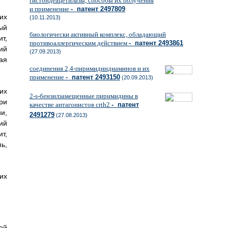
гистондеацетилазы, способы их получения
и применение
- патент 2497809
их
(10.11.2013)
ый
биологически активный комплекс, обладающий
т,
противоаллергическим действием
- патент 2493861
ий
(27.09.2013)
ая
соединения 2,4-пиримидиндиаминов и их
применение
- патент 2493150
(20.09.2013)
их
2-s-бензилзамещенные пиримидины в
ри
качестве антагонистов crth2
- патент
и,
2491279
(27.08.2013)
ий
т,
ь,
их
ой