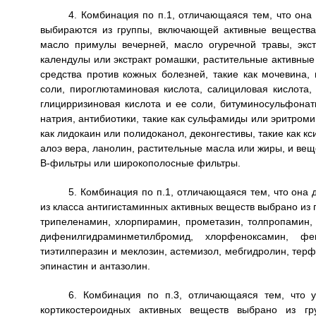
4. Комбинация по п.1, отличающаяся тем, что она
выбираются из группы, включающей активные вещества 
масло примулы вечерней, масло огуречной травы, экстр
календулы или экстракт ромашки, растительные активные 
средства против кожных болезней, такие как мочевина, 
соли, пироглютаминовая кислота, салициловая кислота,
глицирризиновая кислота и ее соли, битуминосульфон
натрия, антибиотики, такие как сульфамиды или эритромиц
как лидокаин или полидоканол, деконгестивы, такие как к
алоэ вера, ланолин, растительные масла или жиры, и вещ
В-фильтры или широкополосные фильтры.
5. Комбинация по п.1, отличающаяся тем, что она
из класса антигистаминных активных веществ выбрано из
трипеленамин, хлорпирамин, прометазин, толпропамин,
дифенилгидраминметилбромид, хлорфеноксамин, фен
тиэтилперазин и меклозин, астемизол, мебгидролин, терф
эпинастин и антазолин.
6. Комбинация по п.3, отличающаяся тем, что 
кортикостероидных активных веществ выбрано из гру