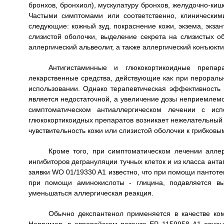
бронхов, бронхиол), мускулатуру бронхов, желудочно-кише
Частыми симптомами или соответственно, клиническим
следующие: кожный зуд, покраснение кожи, экзема, экзан
слизистой оболочки, выделение секрета на слизистых об
аллергический альвеолит, а также аллергический конъюкти
Антигистаминные и глюкокортикоидные препа
лекарственные средства, действующие как при пероральн
использовании. Однако терапевтическая эффективность 
является недостаточной, а увеличение дозы неприемлемо 
симптоматическом антиаллергическом лечении с исп
глюкокортикоидных препаратов возникает нежелательный п
чувствительность кожи или слизистой оболочки к грибков
Кроме того, при симптоматическом лечении аллер
ингибиторов дегрануляции тучных клеток и из класса ант
заявки WO 01/19330 A1 известно, что при помощи пантоте
при помощи аминокислоты - глицина, подавляется в
уменьшаться аллергическая реакция.
Обычно декспантенол применяется в качестве ком