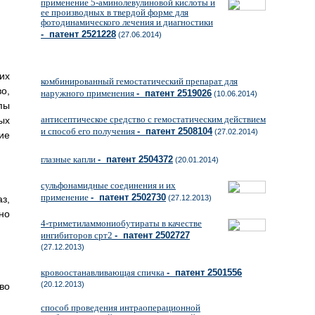
применение 5-аминолевулиновой кислоты и
ее производных в твердой форме для
фотодинамического лечения и диагностики
- патент 2521228
(27.06.2014)
их
комбинированный гемостатический препарат для
о,
наружного применения
- патент 2519026
(10.06.2014)
пы
антисептическое средство с гемостатическим действием
ых
и способ его получения
- патент 2508104
(27.02.2014)
ие
глазные капли
- патент 2504372
(20.01.2014)
сульфонамидные соединения и их
применение
- патент 2502730
з,
(27.12.2013)
но
4-триметиламмониобутираты в качестве
ингибиторов срт2
- патент 2502727
(27.12.2013)
кровоостанавливающая спичка
- патент 2501556
(20.12.2013)
во
способ проведения интраоперационной