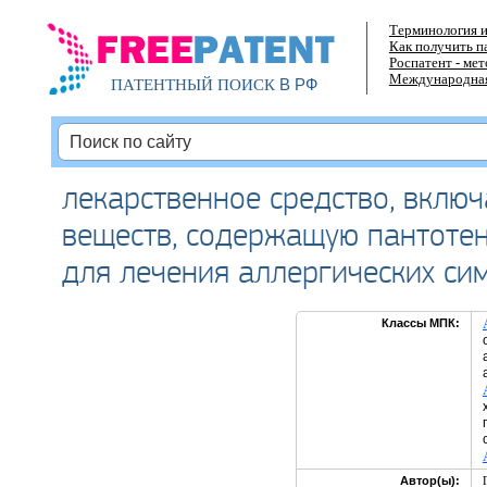
Терминология и
Как получить п
Роспатент - ме
Международная
В РФ
ПАТЕНТНЫЙ ПОИСК
лекарственное средство, вклю
веществ, содержащую пантотен
для лечения аллергических си
Классы МПК:
Автор(ы):