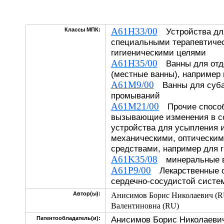
A61H33/00
Классы МПК:
Устройства для
специальными терапевтиче
гигиеническими целями
A61H35/00
Ванны для отде
(местные ванны), например
A61M9/00
Ванны для суба
промываний
A61M21/00
Прочие способ
вызывающие изменения в со
устройства для усыпления 
механическими, оптическим
средствами, например для 
A61K35/08
минеральные 
A61P9/00
Лекарственные с
сердечно-сосудистой систе
Автор(ы):
Анисимов Борис Николаевич (R
Валентиновна (RU)
Анисимов Борис Николаевич
Патентообладатель(и):