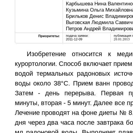
Карбышева Нина Валентинов
Кузьмина Ольга Михайловна
Брильков Денис Владимиров
Выговская Людмила Саввичн
Петров Андрей Владимиров
подача заявки:
публикация 
Приоритеты:
2011-12-09
20.01.2013
Изобретение относится к мед
курортологии. Способ включает прием
водой термальных радоновых источн
воды около 38°С. Прием ванн провод
Затем - день перерыва. Первая п
минуты, вторая - 5 минут. Далее все п
Лечение проводят на фоне диеты № 8
дня через два часа после завтрака б
мл радоновой воды. Выполняет плав