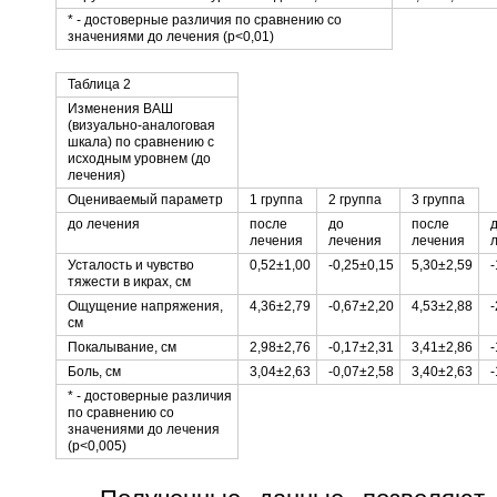
* - достоверные различия по сравнению со
значениями до лечения (р<0,01)
Таблица 2
Изменения ВАШ
(визуально-аналоговая
шкала) по сравнению с
исходным уровнем (до
лечения)
Оцениваемый параметр
1 группа
2 группа
3 группа
до лечения
после
до
после
лечения
лечения
лечения
Усталость и чувство
0,52±1,00
-0,25±0,15
5,30±2,59
-
тяжести в икрах, см
Ощущение напряжения,
4,36±2,79
-0,67±2,20
4,53±2,88
-
см
Покалывание, см
2,98±2,76
-0,17±2,31
3,41±2,86
-
Боль, см
3,04±2,63
-0,07±2,58
3,40±2,63
-
* - достоверные различия
по сравнению со
значениями до лечения
(р<0,005)