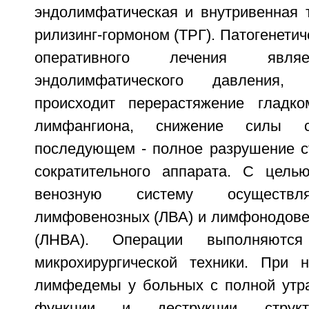
эндолимфатическая и внутривенная т
рилизинг-гормоном (ТРГ). Патогенети
оперативного лечения явля
эндолимфатического давления,
происходит перерастяжение гладко
лимфангиона, снижение силы 
последующем - полное разрушение с
сократительного аппарата. С цел
венозную систему осуществл
лимфовенозных (ЛВА) и лимфонодове
(ЛНВА). Операции выполняютс
микрохирургической техники. При 
лимфедемы у больных с полной утра
функции и деструкции структ