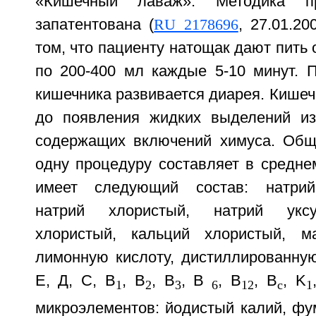
«Кишечный лаваж». Методика п
запатентована (
RU 2178696
, 27.01.2
том, что пациенту натощак дают пить
по 200-400 мл каждые 5-10 минут. 
кишечника развивается диарея. Кише
до появления жидких выделений из
содержащих включений химуса. Общ
одну процедуру составляет в средне
имеет следующий состав: натрий
натрий хлористый, натрий уксу
хлористый, кальций хлористый, ма
лимонную кислоту, дистиллированную
Е, Д, С, B
, В
, В
, В
, В
, B
, K
1
2
3
6
12
c
1
микроэлементов: йодистый калий, фу