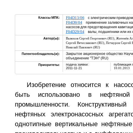
F04D13/06
Классы МПК:
с электрическим привод
F04D9/04
применение заливочных нас
насосов для предотвращения кавита
F04D29/04
валы, подшипники или их 
,
Автор(ы):
Валюхов Сергей Георгиевич (RU)
Житенёв Ал
,
Сергей Вячеславович (RU)
Печкуров Сергей 
Николай Павлович (RU)
Закрытое акционерное общество Науч
Патентообладатель(и):
объединение "ТЭН" (RU)
подача заявки:
публикация 
Приоритеты:
2011-11-21
10.01.2013
Изобретение относится к насо
быть использовано в нефтяной
промышленности. Конструктивный
нефтяных электронасосных агрегат
однотипные вертикальные нефтяные