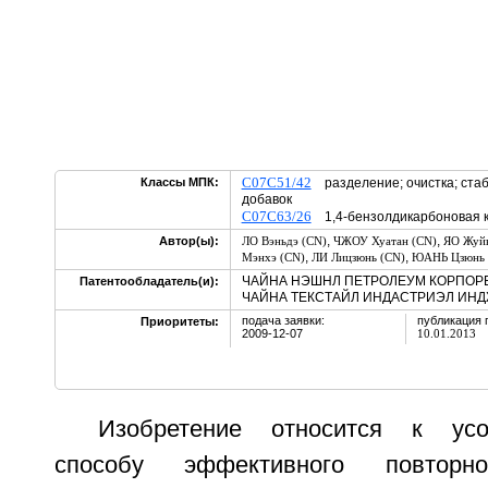
C07C51/42
Классы МПК:
разделение; очистка; стаб
добавок
C07C63/26
1,4-бензолдикарбоновая к
,
,
Автор(ы):
ЛО Вэньдэ (CN)
ЧЖОУ Хуатан (CN)
ЯО Жуйк
,
,
Мэнхэ (CN)
ЛИ Лицзюнь (CN)
ЮАНЬ Цзюнь 
ЧАЙНА НЭШНЛ ПЕТРОЛЕУМ КОРПОРЕ
Патентообладатель(и):
ЧАЙНА ТЕКСТАЙЛ ИНДАСТРИЭЛ ИНД
подача заявки:
публикация 
Приоритеты:
2009-12-07
10.01.2013
Изобретение относится к усо
способу эффективного повторно