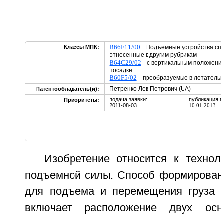
B66F11/00
Классы МПК:
Подъемные устройства спе
отнесенные к другим рубрикам
B64C29/02
с вертикальным положение
посадке
B60F5/02
преобразуемые в летател
Петренко Лев Петрович (UA)
Патентообладатель(и):
подача заявки:
публикация 
Приоритеты:
2011-08-03
10.01.2013
Изобретение относится к техно
подъемной силы. Способ формирова
для подъема и перемещения груза 
включает расположение двух ос