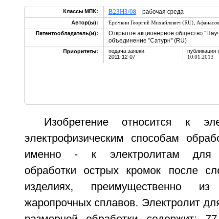
B23H3/08
Классы МПК:
рабочая среда
,
Автор(ы):
Ерочкин Георгий Михайлович (RU)
Афанасов
Открытое акционерное общество "Нау
Патентообладатель(и):
объединение "Сатурн" (RU)
подача заявки:
публикация 
Приоритеты:
2011-12-07
10.01.2013
Изобретение относится к эле
электрофизическим способам обраб
именно - к электролитам для э
обработки острых кромок после сл
изделиях, преимущественно и
жаропрочных сплавов. Электролит дл