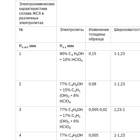
Электрохимические
характеристики
сплава ЖС6 в
различных
электролитах
№
Электролиты
Изменение
Шероховатост
толщины
образца
R
мкм
R
мкм
a исх
a к
1
90% C
H
OH
0,15
1-1,23
4
9
+ 10% HClO
4
2
77% С
Н
ОН
0,08
1-1,23
4
9
+ 15% C
H
3
5
(OH)
+ 8%
3
HClO
4
3
77% C
H
OH
0,005-0,02
1,23-1
4
9
+ 17% C
H
3
5
(OH)
+ 6%
3
HClO
4
4
77% C
H
OH
0,005
1-1,23
4
9