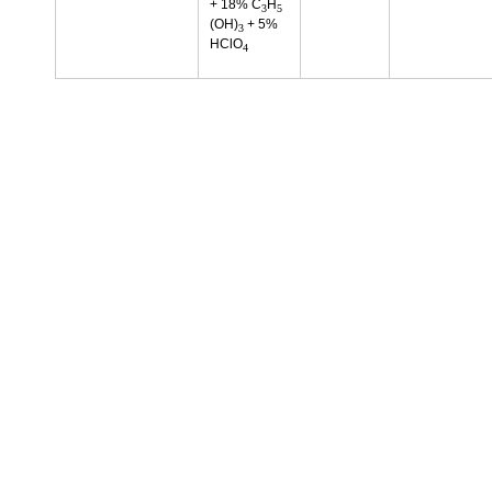
+ 18% C
H
3
5
(OH)
+ 5%
3
HClO
4