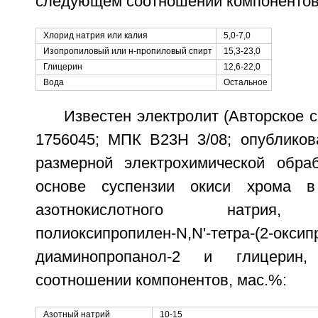
следующем соотношении компонентов
Хлорид натрия или калия
5,0-7,0
Изопропиловый или н-пропиловый спирт
15,3-23,0
Глицерин
12,6-22,0
Вода
Остальное
Известен электролит (Авторское
1756045; МПК B23H 3/08; опубликова
размерной электрохимической обра
основе суспензии окиси хрома в
азотнокислотного натрия, п
полиоксипропилен-N,N'-тетра-(2-оксипр
диаминопропанол-2 и глицерин
соотношении компонентов, мас.%:
Азотный натрий
10-15