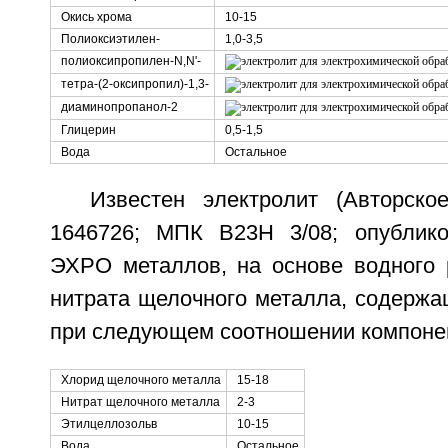
Окись хрома
10-15
Полиоксиэтилен-
1,0-3,5
полиоксипропилен-N,N'-
тетра-(2-оксипропил)-1,3-
диаминопропанол-2
Глицерин
0,5-1,5
Вода
Остальное
Известен электролит (Авторск
1646726; МПК B23H 3/08; опублико
ЭХРО металлов, на основе водного 
нитрата щелочного металла, содержа
при следующем соотношении компонен
Хлорид щелочного металла
15-18
Нитрат щелочного металла
2-3
Этилцеллозольв
10-15
Вода
Остальное