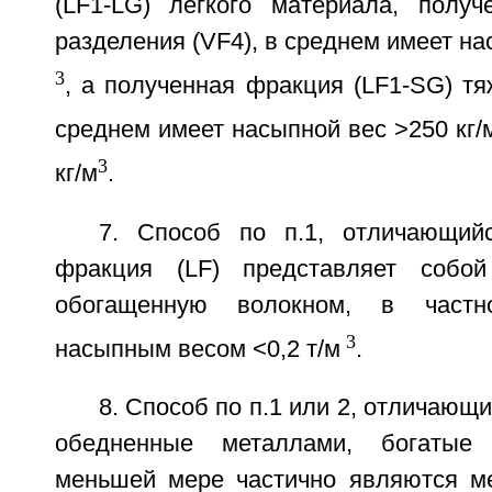
(LF1-LG) легкого материала, получ
разделения (VF4), в среднем имеет на
3
, а полученная фракция (LF1-SG) т
среднем имеет насыпной вес >250 кг/
3
кг/м
.
7. Способ по п.1, отличающий
фракция (LF) представляет собо
обогащенную волокном, в частн
3
насыпным весом <0,2 т/м
.
8. Способ по п.1 или 2, отличающи
обедненные металлами, богатые 
меньшей мере частично являются м