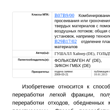
B07B9/00
Классы МПК:
Комбинирование 
просеивания или грохочени
твердых материалов с помо
воздушных потоков; общая 
установок, например технол
B29B17/02
отделение плас
материалов
,
Автор(ы):
ГУШАЛЛ Хайнер (DE)
ГОЛЬДМ
ФОЛЬКСВАГЕН АГ (DE),
Патентообладатель(и):
ЗИКОН ГМБХ (DE)
подача заявки:
публикация 
Приоритеты:
2009-03-21
10.01.2013
Изобретение относится к спосо
переработки легкой фракции, по
переработки отходов, обедненных 