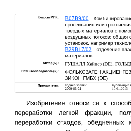
B07B9/00
Классы МПК:
Комбинирование 
просеивания или грохочени
твердых материалов с помо
воздушных потоков; общая 
установок, например технол
B29B17/02
отделение плас
материалов
,
Автор(ы):
ГУШАЛЛ Хайнер (DE)
ГОЛЬДМ
ФОЛЬКСВАГЕН АКЦИЕНГЕЗ
Патентообладатель(и):
ЗИКОН ГМБХ (DE)
подача заявки:
публикация 
Приоритеты:
2009-03-21
10.01.2013
Изобретение относится к спосо
переработки легкой фракции, по
переработки отходов, обедненных 