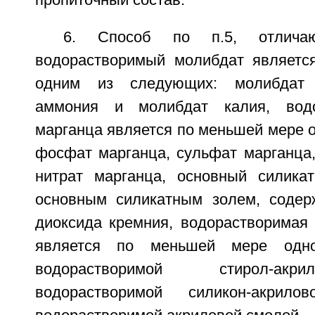
пропиточный состав.
6. Способ по п.5, отлича
водорастворимый молибдат являетс
одним из следующих: молибдат 
аммония и молибдат калия, водо
марганца является по меньшей мере 
фосфат марганца, сульфат марганца,
нитрат марганца, основный силика
основным силикатным золем, содер
диоксида кремния, водорастворимая 
является по меньшей мере одн
водорастворимой стирол-акр
водорастворимой силикон-акрил