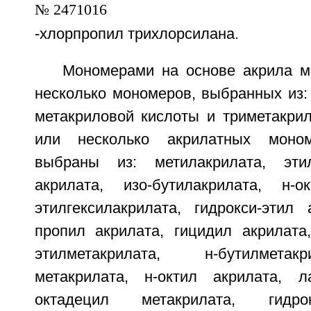
-хлорпропил трихлорсилана.
Мономерами на основе акрила м
несколько мономеров, выбранных из:
метакриловой кислоты и триметакрил
или несколько акрилатных моно
выбраны из: метилакрилата, этил
акрилата, изо-бутилакрилата, н-о
этилгексилакрилата, гидрокси-этил 
пропил акрилата, гицидил акрилата,
этилметакрилата, н-бутилметак
метакрилата, н-октил акрилата, л
октадецил метакрилата, гидрокс