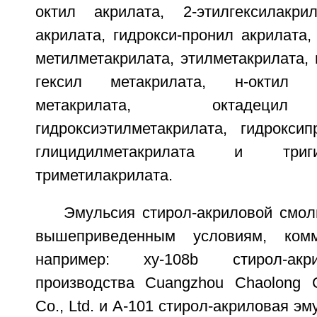
октил акрилата, 2-этилгексилакрил
акрилата, гидрокси-пронил акрилата,
метилметакрилата, этилметакрилата, 
гексил метакрилата, н-октил 
метакрилата, октадецил
гидроксиэтилметакрилата, гидроксип
глицидилметакрилата и тригид
триметилакрилата.
Эмульсия стирол-акриловой смол
вышеприведенным условиям, комм
например: ху-108b стирол-акр
производства Cuangzhou Chaolong C
Co., Ltd. и А-101 стирол-акриловая э