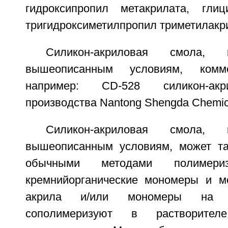
гидроксипропил метакрилата, глиц
тригидроксиметилпропил триметилакр
Силикон-акриловая смола, 
вышеописанным условиям, комме
например: CD-528 силикон-акр
производства Nantong Shengda Chemical
Силикон-акриловая смола, 
вышеописанным условиям, может та
обычными методами полимериз
кремнийорганические мономеры и м
акрила и/или мономеры на о
сополимеризуют в растворител