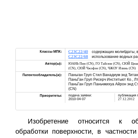
C23C22/40
Классы МПК:
содержащих молибдаты, в
C23C22/68
использование водных раст
,
,
Автор(ы):
ЮАНЬ Пин (CN)
ГО Тайсюн (CN)
СЮЙ Цюан
,
,
(CN)
СЮЙ Чжэфэн (CN)
ЧЖОУ Илинь (CN)
Паньган Груп Стил Ванадиум энд Титанн
Патентообладатель(и):
ПаньГан Груп Рисерч Инститьют Ко., Лт
ПаньГан Груп Паньчжихуа Айрон энд Ст
(CN)
подача заявки:
публикация 
Приоритеты:
2010-04-07
27.12.2012
Изобретение относится к об
обработки поверхности, в частности