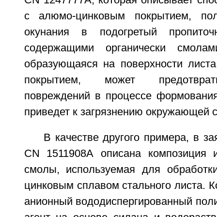
CN 1247777А, которая описывает спо
с алюмо-цинковым покрытием, по
окунания в подогретый пропиточ
содержащими органически смолам
образующаяся на поверхности лист
покрытием, может предотврат
повреждений в процессе формования
приведет к загрязнению окружающей 
В качестве другого примера, в за
CN 1511908А описана композиция и
смолы, используемая для обработк
цинковым сплавом стального листа. 
анионный вододиспергированный пол