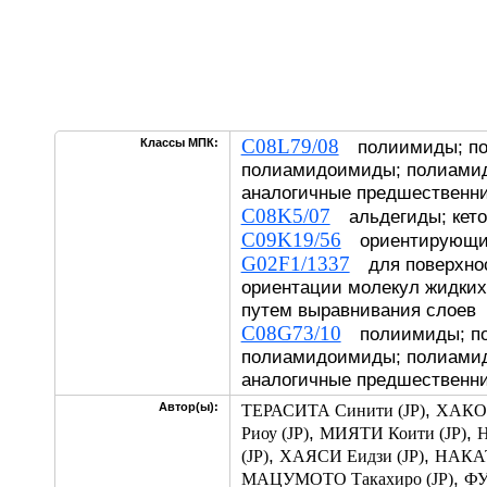
C08L79/08
Классы МПК:
полиимиды; по
полиамидоимиды; полиами
аналогичные предшественн
C08K5/07
альдегиды; кет
C09K19/56
ориентирующие
G02F1/1337
для поверхнос
ориентации молекул жидких
путем выравнивания слоев
C08G73/10
полиимиды; по
полиамидоимиды; полиамид
аналогичные предшественн
,
Автор(ы):
ТЕРАСИТА Синити (JP)
ХАКОИ
,
,
Риоу (JP)
МИЯТИ Коити (JP)
,
,
(JP)
ХАЯСИ Еидзи (JP)
НАКАТ
,
МАЦУМОТО Такахиро (JP)
ФУ