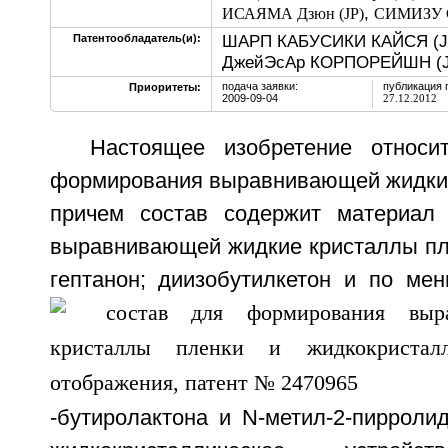
,
ИСАЯМА Дзюн (JP)
СИМИЗУ С
ШАРП КАБУСИКИ КАЙСЯ (J
Патентообладатель(и):
ДжейЭсАр КОРПОРЕЙШН (J
подача заявки:
публикация 
Приоритеты:
2009-09-04
27.12.2012
Настоящее изобретение относи
формирования выравнивающей жидкие
причем состав содержит материал
выравнивающей жидкие кристаллы пле
гептанон; диизобутилкетон и по ме
-бутиролактона и N-метил-2-пирроли