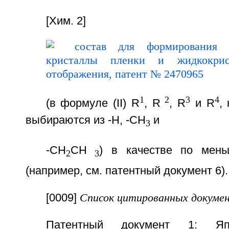
[Хим. 2]
1
2
3
4
(в формуле (II) R
, R
, R
и R
,
выбираются из -H, -CH
и
3
-CH
CH
) в качестве по мен
2
3
(например, см. патентный документ 6).
[0009]
Список цитированных докуме
Патентный документ 1: Япо