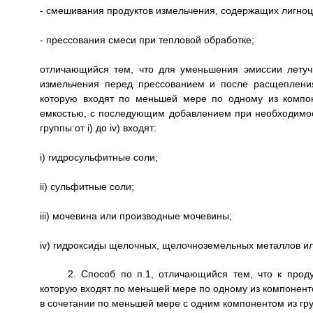
- смешивания продуктов измельчения, содержащих лигноц
- прессования смеси при тепловой обработке;
отличающийся тем, что для уменьшения эмиссии летуч
измельчения перед прессованием и после расщеплени
которую входят по меньшей мере по одному из компоне
емкостью, с последующим добавлением при необходимости
группы от i) до iv) входят:
i) гидросульфитные соли;
ii) сульфитные соли;
iii) мочевина или производные мочевины;
iv) гидроксиды щелочных, щелочноземельных металлов и
2. Способ по п.1, отличающийся тем, что к про
которую входят по меньшей мере по одному из компонентов
в сочетании по меньшей мере с одним компонентом из гру