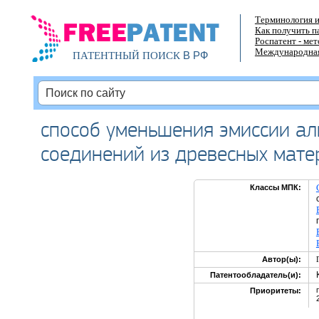
Терминология и
Как получить п
Роспатент - ме
Международная
В РФ
ПАТЕНТНЫЙ ПОИСК
способ уменьшения эмиссии ал
соединений из древесных мате
Классы МПК:
Автор(ы):
Патентообладатель(и):
Приоритеты: