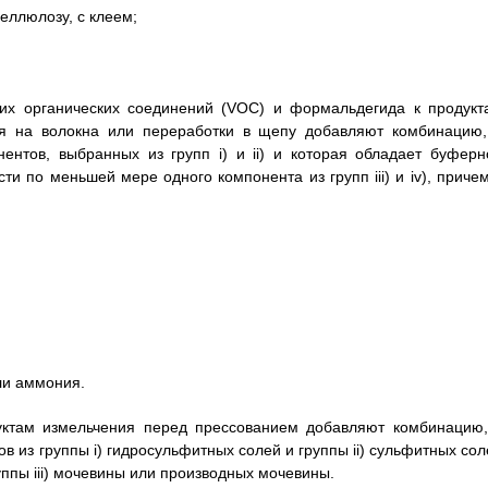
еллюлозу, с клеем;
их органических соединений (VOC) и формальдегида к продукт
я на волокна или переработки в щепу добавляют комбинацию,
нтов, выбранных из групп i) и ii) и которая обладает буферн
 по меньшей мере одного компонента из групп iii) и iv), причем
ли аммония.
дуктам измельчения перед прессованием добавляют комбинацию,
 из группы i) гидросульфитных солей и группы ii) сульфитных сол
ппы iii) мочевины или производных мочевины.