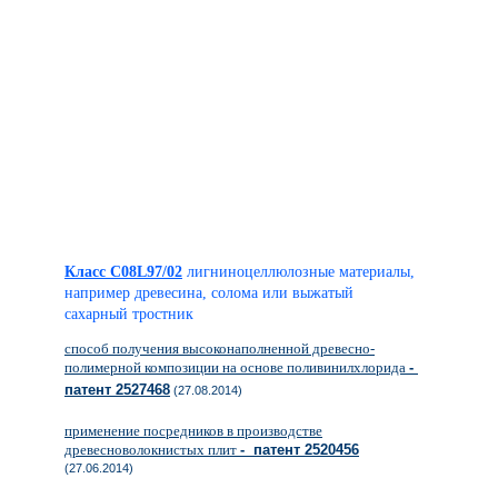
Класс C08L97/02
лигниноцеллюлозные материалы,
например древесина, солома или выжатый
сахарный тростник
способ получения высоконаполненной древесно-
полимерной композиции на основе поливинилхлорида
-
патент 2527468
(27.08.2014)
применение посредников в производстве
древесноволокнистых плит
- патент 2520456
(27.06.2014)