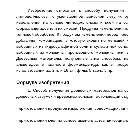
Изобретение относится к способу получения
лигноцеллюлозы, с уменьшенной эмиссией летучих ор
измельчения на основе лигноцеллюлозы и клей на осн
формальдегидов или их смесей. Продукты измельчения н
тепловой обработке. К продуктам измельчения перед пре
добавляют комбинацию, в которую входят по меньшей 
выбранных из гидросульфитной соли и сульфитной соли
выбранный из мочевины, производного мочевины или 
Древесные материалы, полученные этим способом, и
альдегидов, в частности формальдегида, как в проц
использовании их. 2 н. и 16 з.п. ф-лы, 5 табл., 3 пр.
Формула изобретения
1. Способ получения древесных материалов на ос
древесных стружек и древесных волокон, включающий ста
- приготовления продуктов измельчения, содержащих лиг
- приготовления клея на основе аминопластов, диизоциан