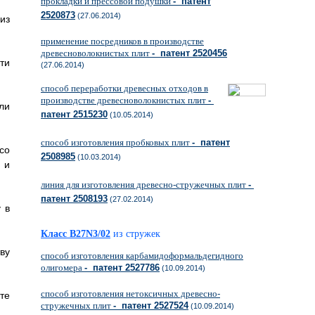
прокладки и прессовой подушки
- патент
2520873
(27.06.2014)
из
применение посредников в производстве
древесноволокнистых плит
- патент 2520456
ти
(27.06.2014)
способ переработки древесных отходов в
производстве древесноволокнистых плит
-
ли
патент 2515230
(10.05.2014)
способ изготовления пробковых плит
- патент
со
2508985
(10.03.2014)
 и
линия для изготовления древесно-стружечных плит
-
патент 2508193
(27.02.2014)
 в
Класс B27N3/02
из стружек
тву
способ изготовления карбамидоформальдегидного
олигомера
- патент 2527786
(10.09.2014)
способ изготовления нетоксичных древесно-
те
стружечных плит
- патент 2527524
(10.09.2014)