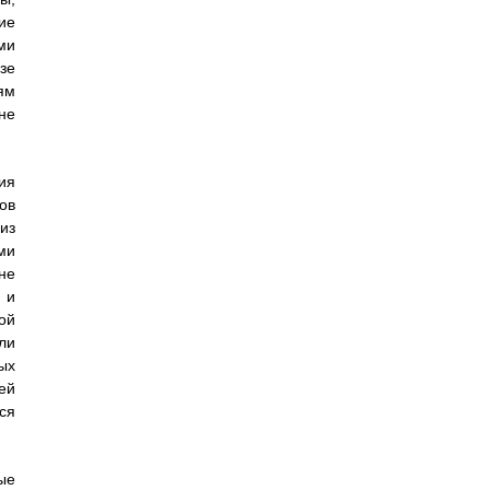
ие
ми
зе
ям
не
ия
ов
из
ми
не
 и
ой
ли
ых
ей
ся
ые