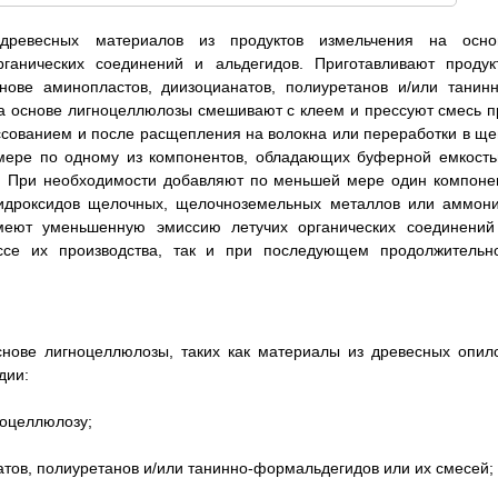
 древесных материалов из продуктов измельчения на осно
ганических соединений и альдегидов. Приготавливают продук
ове аминопластов, диизоцианатов, полиуретанов и/или танинн
а основе лигноцеллюлозы смешивают с клеем и прессуют смесь п
ссованием и после расщепления на волокна или переработки в ще
мере по одному из компонентов, обладающих буферной емкость
. При необходимости добавляют по меньшей мере один компонен
гидроксидов щелочных, щелочноземельных металлов или аммони
меют уменьшенную эмиссию летучих органических соединений
ессе их производства, так и при последующем продолжительн
нове лигноцеллюлозы, таких как материалы из древесных опило
дии:
ноцеллюлозу;
атов, полиуретанов и/или танинно-формальдегидов или их смесей;