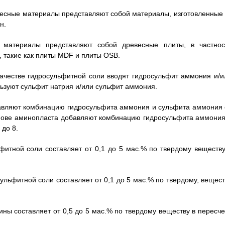
евесные материалы представляют собой материалы, изготовленные 
н.
 материалы представляют собой древесные плиты, в частнос
 такие как плиты MDF и плиты OSB.
 качестве гидросульфитной соли вводят гидросульфит аммония и/и
льзуют сульфит натрия и/или сульфит аммония.
обавляют комбинацию гидросульфита аммония и сульфита аммония 
основе аминопласта добавляют комбинацию гидросульфита аммония
до 8.
ьфитной соли составляет от 0,1 до 5 мас.% по твердому веществу
сульфитной соли составляет от 0,1 до 5 мас.% по твердому, вещес
вины составляет от 0,5 до 5 мас.% по твердому веществу в пересче