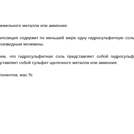
;
земельного металла или аммония.
омпозиция содержит по меньшей мере одну гидросульфитную соль
производным мочевины.
ем, что гидросульфитная соль представляет собой гидросульф
дставляет собой сульфит щелочного металла или аммония.
понентов, мас.%: