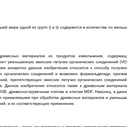
й мере одной из групп i) и ii) содержится в количестве по меньш
древесных материалов из продуктов измельчения, содержащ
еют уменьшенную эмиссию летучих органических соединений (VO
олее конкретно данное изобретение относится к способу получен
х органических соединений и возможно формальдегида, причем
ий, препятствующих эмиссии летучих органических соединений
а. Данное изобретение относится также к древесным материала
 OSB, древесностружечным плитам и плитам MDF. Наконец, в данн
ся приемлемыми при обработке древесных материалов и уменьша
ий, и их соответствующее применение.
териалы, такие как древесина и продукты измельчения древесин