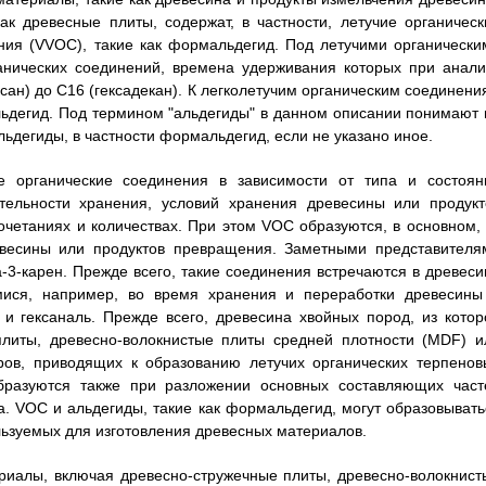
к древесные плиты, содержат, в частности, летучие органическ
ния (VVOC), такие как формальдегид. Под летучими органически
анических соединений, времена удерживания которых при анали
сан) до C16 (гексадекан). К легколетучим органическим соединени
альдегид. Под термином "альдегиды" в данном описании понимают 
льдегиды, в частности формальдегид, если не указано иное.
ие органические соединения в зависимости от типа и состоян
тельности хранения, условий хранения древесины или продукт
четаниях и количествах. При этом VOC образуются, в основном, 
евесины или продуктов превращения. Заметными представителя
-3-карен. Прежде всего, такие соединения встречаются в древеси
ися, например, во время хранения и переработки древесины
 и гексаналь. Прежде всего, древесина хвойных пород, из котор
плиты, древесно-волокнистые плиты средней плотности (MDF) и
ов, приводящих к образованию летучих органических терпенов
образуются также при разложении основных составляющих част
а. VOC и альдегиды, такие как формальдегид, могут образовывать
льзуемых для изготовления древесных материалов.
риалы, включая древесно-стружечные плиты, древесно-волокнист