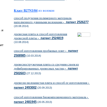
Класс B27N3/04
из волокон
способ получения полимерного материала,
наполненного длинными волокнами
- патент 2526277
(20.08.2014)
 и
древесная плита и способ изготовления
древесной плиты
- патент 2524819
(10.08.2014)
ит
способ изготовления пробковых плит
- патент
2508985
(10.03.2014)
древесностружечная плита со средним слоем из
дефибрированных древесных частиц
- патент
2502603
(27.12.2013)
древесно-волокнистая плита и способ ее изготовления
-
патент 2493002
(20.09.2013)
способ изготовления биокомпозиционного материала
-
патент 2481945
(20.05.2013)