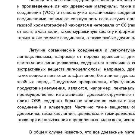
и произведенные из них древесные материалы, такие ка
соединения (VOC) и легколетучие органические соедине
соединениями понимают совокупность всех летучих орг
газовой хроматографией находятся в интервале от C6 (гек
относят, в частности, также муравьиную кислоту и форм
только такие летучие соединения, а также любые другие а
Летучие органические соединения и легколетуч
лигноцеллюлозы, например от породы древесины, дли
измельчения лигноцеллюлозы, содержатся в различных со
экстрактивных веществ лигноцеллюлозы, например, др
таких веществ являются альфа-пинен, бета-пинен, дельта
хвойных пород. Продуктами превращения, образующим
продуктов измельчения, являются, например, пентаналь
преимущественно изготавливают древесно-стружечные 
плиты OSB, содержат большое количество смолы и жир
соединений и альдегидов. Частично такие вещества 
древесины, таких как лигнин, целлюлоза и гемицеллюлоз
также при использовании определенных видов клея, испо
В общем случае известно, что все древесные мате