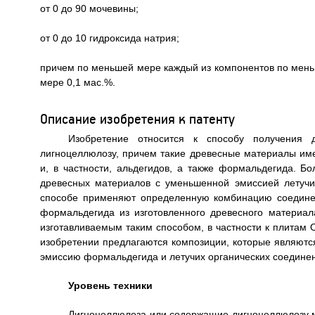
от 0 до 90 мочевины;
от 0 до 10 гидроксида натрия;
причем по меньшей мере каждый из компонентов по меньше
мере 0,1 мас.%.
Описание изобретения к патенту
Изобретение относится к способу получения 
лигноцеллюлозу, причем такие древесные материалы им
и, в частности, альдегидов, а также формальдегида. Б
древесных материалов с уменьшенной эмиссией летучи
способе применяют определенную комбинацию соединен
формальдегида из изготовленного древесного материал
изготавливаемым таким способом, в частности к плитам
изобретении предлагаются композиции, которые являют
эмиссию формальдегида и летучих органических соединен
Уровень техники
Лигноцеллюлоза или содержащие лигноцеллюлозу ма