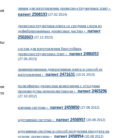
линия для изготовления древесно-стружечных плит
-
ия
патент 2508193
(27.02.2014)
древесностружечная плита со средним слоем из
дефибрированных древесных частиц
- патент
2502603
(27.12.2013)
ты
состав для изготовления биостойких
древесностружечных плит
- патент 2486053
(27.06.2013)
ламинированная декоративная плита и способ ее
изготовления
- патент 2471631
(10.01.2013)
полиэфирно-древесная композиция с отходами
ии
производства пенополистирола
- патент 2465296
пп
(27.10.2012)
клеевая система
- патент 2459850
(27.08.2012)
адгезивная система
- патент 2458957
(20.08.2012)
адгезивная система и способ получения продукта на
основе древесины
- патент 2458954
(20.08.2012)