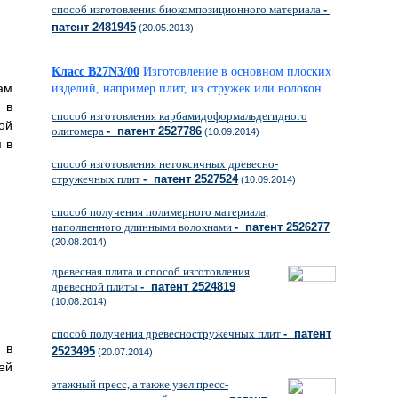
способ изготовления биокомпозиционного материала
-
патент 2481945
(20.05.2013)
Класс B27N3/00
Изготовление в основном плоских
ам
изделий, например плит, из стружек или волокон
 в
способ изготовления карбамидоформальдегидного
ой
олигомера
- патент 2527786
(10.09.2014)
 в
способ изготовления нетоксичных древесно-
стружечных плит
- патент 2527524
(10.09.2014)
способ получения полимерного материала,
наполненного длинными волокнами
- патент 2526277
(20.08.2014)
древесная плита и способ изготовления
древесной плиты
- патент 2524819
(10.08.2014)
способ получения древесностружечных плит
- патент
 в
2523495
(20.07.2014)
ей
этажный пресс, а также узел пресс-