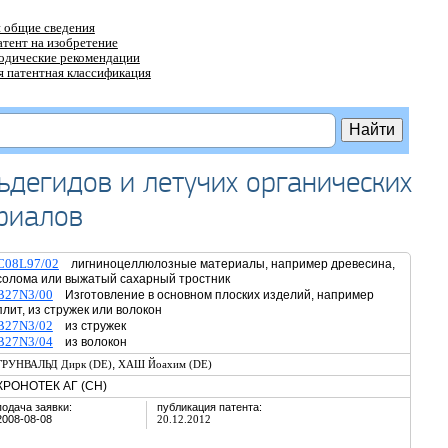
 общие сведения
атент на изобретение
тодические рекомендации
 патентная классификация
ьдегидов и летучих органических
риалов
C08L97/02
лигниноцеллюлозные материалы, например древесина,
солома или выжатый сахарный тростник
B27N3/00
Изготовление в основном плоских изделий, например
плит, из стружек или волокон
B27N3/02
из стружек
B27N3/04
из волокон
,
ГРУНВАЛЬД Дирк (DE)
ХАШ Йоахим (DE)
КРОНОТЕК АГ (CH)
подача заявки:
публикация патента:
2008-08-08
20.12.2012