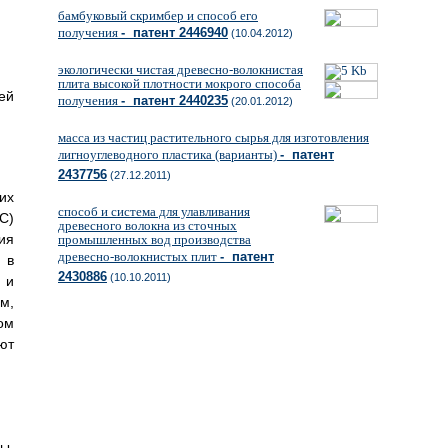
бамбуковый скримбер и способ его
получения
- патент 2446940
(10.04.2012)
экологически чистая древесно-волокнистая
плита высокой плотности мокрого способа
ей
получения
- патент 2440235
(20.01.2012)
масса из частиц растительного сырья для изготовления
лигноуглеводного пластика (варианты)
- патент
2437756
(27.12.2011)
их
способ и система для улавливания
C)
древесного волокна из сточных
ия
промышленных вод производства
древесно-волокнистых плит
- патент
 в
2430886
(10.10.2011)
 и
м,
ом
ют
ы,