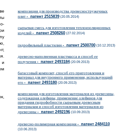
ве
композиция для производства древесностружечных
плит
- патент 2515839
(20.05.2014)
ты
о-
сырьевая смесь для изготовления теплоизоляционных
ри
изделий
- патент 2508260
(27.02.2014)
пу
ю,
гидрофильный пластилин
- патент 2500700
(10.12.2013)
т,
я.
древесно-наполненная пластмасса и способ ее
получения
- патент 2493184
 и
(20.09.2013)
ом
багассовый композит, способ его приготовления и
материал для внутреннего применения, использующий
его
- патент 2493180
(20.09.2013)
композиция для изготовления материалов из древесины,
к,
содержащая олефины, применение олефинов для
придания гидрофобности сырьевым древесным
материалам и способ изготовления материалов из
древесины
- патент 2492196
(10.09.2013)
древесно-полимерная композиция
- патент 2484110
(10.06.2013)