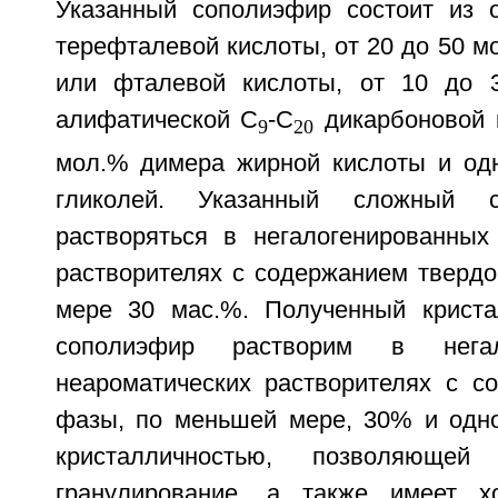
Указанный сополиэфир состоит из 
терефталевой кислоты, от 20 до 50 м
или фталевой кислоты, от 10 до 
алифатической C
-C
дикарбоновой к
9
20
мол.% димера жирной кислоты и одн
гликолей. Указанный сложный 
растворяться в негалогенированных
растворителях с содержанием тверд
мере 30 мас.%. Полученный криста
сополиэфир растворим в негал
неароматических растворителях с с
фазы, по меньшей мере, 30% и одн
кристалличностью, позволяющей
гранулирование, а также имеет 