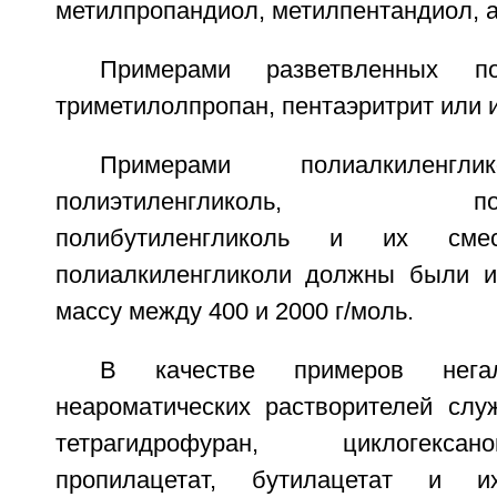
метилпропандиол, метилпентандиол, а
Примерами разветвленных п
триметилолпропан, пентаэритрит или и
Примерами полиалкиленгл
полиэтиленгликоль, полипр
полибутиленгликоль и их смес
полиалкиленгликоли должны были и
массу между 400 и 2000 г/моль.
В качестве примеров негал
неароматических растворителей служ
тетрагидрофуран, циклогексан
пропилацетат, бутилацетат и 