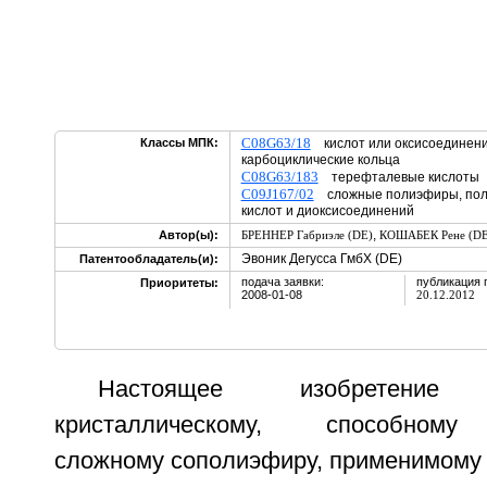
C08G63/18
Классы МПК:
кислот или оксисоединени
карбоциклические кольца
C08G63/183
терефталевые кислоты
C09J167/02
сложные полиэфиры, полу
кислот и диоксисоединений
,
Автор(ы):
БРЕННЕР Габриэле (DE)
КОШАБЕК Рене (DE
Эвоник Дегусса ГмбХ (DE)
Патентообладатель(и):
подача заявки:
публикация 
Приоритеты:
2008-01-08
20.12.2012
Настоящее изобретени
кристаллическому, способному 
сложному сополиэфиру, применимому 