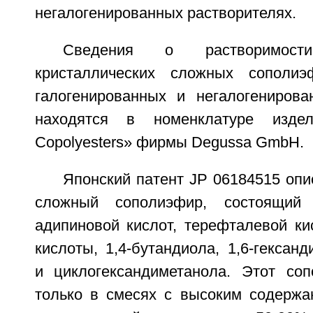
негалогенированных растворителях.
Сведения о растворимос
кристаллических сложных сополи
галогенированных и негалогенирова
находятся в номенклатуре изд
Copolyesters» фирмы Degussa GmbH.
Японский патент JP 06184515 оп
сложный сополиэфир, состоящий
адипиновой кислот, терефталевой ки
кислоты, 1,4-бутандиола, 1,6-гександ
и циклогександиметанола. Этот со
только в смесях с высоким содержа