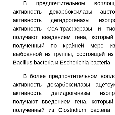
В предпочтительном воплощ
активность декарбоксилазы ацето
активность дегидрогеназы изопр
активность СоА-трасферазы и тио
получают введением гена, который
полученный по крайней мере из
выбранной из группы, состоящей из Cl
Bacillus bacteria и Escherichia bacteria.
В более предпочтительном вопл
активность декарбоксилазы ацетоу
активность дегидрогеназы изопр
получают введением гена, который
полученный из Clostridium bacteria