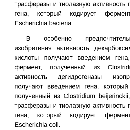
трасферазы и тиолазную активность 
гена, который кодирует фермен
Escherichia bacteria.
В особенно предпочтител
изобретения активность декарбокси
кислоты получают введением гена,
фермент, полученный из Clostridi
активность дегидрогеназы изопр
получают введением гена, который
полученный из Clostridium beijerincki
трасферазы и тиолазную активность 
гена, который кодирует фермен
Escherichia coli.