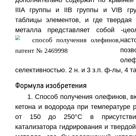
дополнительно содержит по крайней
IIIA группы и IIВ группы и VIB гр
таблицы элементов, и где твердая 
металла представляет собой
-цео
наст
поз
оле
селективностью. 2 н. и 3 з.п. ф-лы, 4 та
Формула изобретения
1. Способ получения олефинов, 
кетона и водорода при температуре 
от 150 до 250°C в присутстви
катализатора гидрирования и твердой