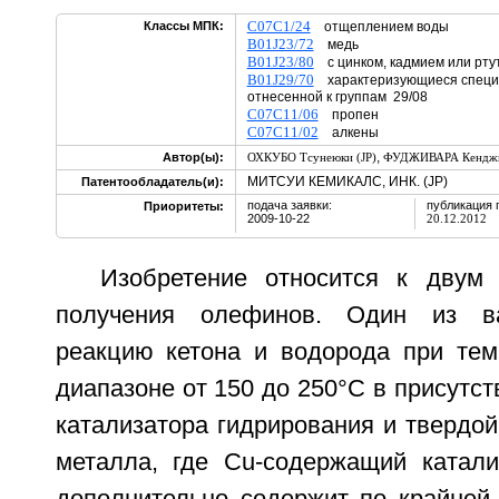
C07C1/24
Классы МПК:
отщеплением воды
B01J23/72
медь
B01J23/80
с цинком, кадмием или рту
B01J29/70
характеризующиеся специф
отнесенной к группам 29/08
C07C11/06
пропен
C07C11/02
алкены
,
Автор(ы):
ОХКУБО Тсунеюки (JP)
ФУДЖИВАРА Кенджи
МИТСУИ КЕМИКАЛС, ИНК. (JP)
Патентообладатель(и):
подача заявки:
публикация 
Приоритеты:
2009-10-22
20.12.2012
Изобретение относится к двум
получения олефинов. Один из ва
реакцию кетона и водорода при тем
диапазоне от 150 до 250°C в присутс
катализатора гидрирования и твердой
металла, где Cu-содержащий катали