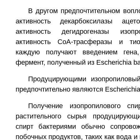
В другом предпочтительном вопл
активность декарбоксилазы ацето
активность дегидрогеназы изопр
активность СоА-трасферазы и тио
каждую получают введением гена,
фермент, полученный из Escherichia bac
Продуцирующими изопропиловый
предпочтительно являются Escherichia 
Получение изопропилового сп
растительного сырья продуцирующ
спирт бактериями обычно сопровож
побочных продуктов, таких как вода и