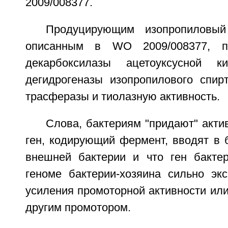
2009/008377.
Продуцирующим изопропиловый
описанным в WO 2009/008377, пр
декарбоксилазы ацетоуксусной ки
дегидрогеназы изопропилового спирт
трасферазы и тиолазную активность.
Слова, бактериям "придают" актив
ген, кодирующий фермент, вводят в 
внешней бактерии и что ген бакте
геноме бактерии-хозяина сильно экс
усиления промоторной активности ил
другим промотором.