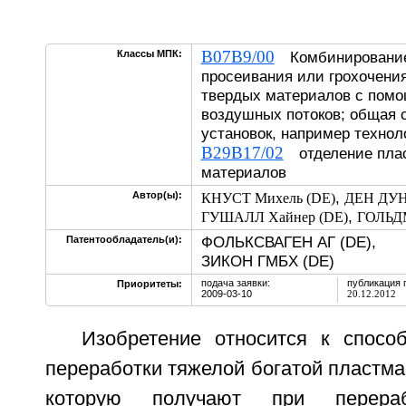
B07B9/00
Классы МПК:
Комбинирование 
просеивания или грохочени
твердых материалов с помо
воздушных потоков; общая 
установок, например технол
B29B17/02
отделение плас
материалов
,
Автор(ы):
КНУСТ Михель (DE)
ДЕН ДУН
,
ГУШАЛЛ Хайнер (DE)
ГОЛЬДМ
ФОЛЬКСВАГЕН АГ (DE),
Патентообладатель(и):
ЗИКОН ГМБХ (DE)
подача заявки:
публикация 
Приоритеты:
2009-03-10
20.12.2012
Изобретение относится к спосо
переработки тяжелой богатой пластма
которую получают при перераб