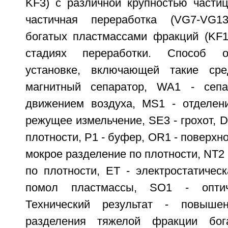
KF3) с различной крупностью части
частичная переработка (VG7-VG13
богатых пластмассами фракций (KF1
стадиях переработки. Способ о
установке, включающей такие ср
магнитный сепаратор, WA1 - сеп
движением воздуха, MS1 - отделен
режущее измельчение, SE3 - грохот, D
плотности, P1 - буфер, OR1 - поверхно
мокрое разделение по плотности, NT2 
по плотности, ЕТ - электростатичес
помол пластмассы, SO1 - оптиче
Технический результат - повыше
разделения тяжелой фракции бог