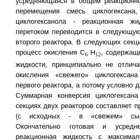
усредняющаяся в общем реакционн
перемещения смесь циклогексана,
циклогексанола - реакционная жи
перетоком переводится в следующу
второго реактора. В следующих секц
процесс окисления С
Н
, содержащ
6
12
жидкости, принципиально не отлича
окисления «свежего» циклогексан
первого реактора, а потому условно д
Суммарная конверсия циклогексана
секциях двух реакторов составляет 
(с исходных - в «свежем» сыр
Окончательно готовая и усред
реакционная жидкость с максима