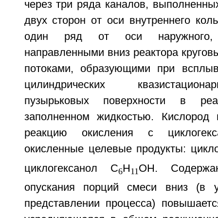
через три ряда каналов, выполненных
двух сторон от оси внутреннего кол
один ряд от оси наружного,
направленными вниз реактора кругов
потоками, образующими при всплыв
цилиндрических квазистацион
пузырьковых поверхности в реа
заполненном жидкостью. Кислород 
реакцию окисления с циклогекс
окисленные целевые продукты: цикл
циклогексанол С
Н
ОН. Содерж
6
11
опускания порций смеси вниз (в у
представлении процесса) повышает