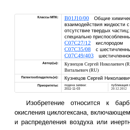
B01J10/00
Классы МПК:
Общие химичес
взаимодействия жидкости с 
отсутствие твердых частиц;
специально приспособленны
C07C27/12
кислородом
C07C35/08
с шестичленн
C07C49/403
шестичленное
Автор(ы):
Кузнецов Сергей Николаевич (R
Витальевич (RU)
Кузнецов Сергей Николаеви
Патентообладатель(и):
подача заявки:
публикация 
Приоритеты:
2011-11-03
20.12.2012
Изобретение относится к барб
окисления циклогексана, включающем
и распределения воздуха или инертн