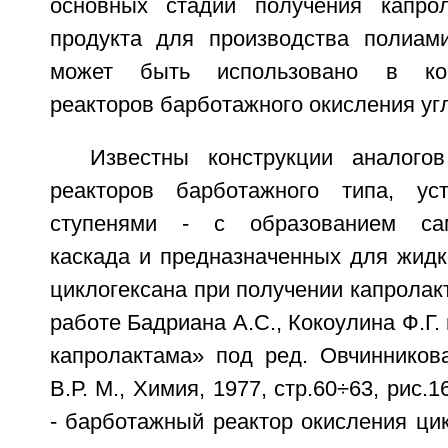
основных стадий получения капрол
продукта для производства полиам
может быть использовано в ко
реакторов барботажного окисления уг
Известны конструкции аналого
реакторов барботажного типа, ус
ступенями - с образованием само
каскада и предназначенных для жидк
циклогексана при получении капролакт
работе Бадриана А.С., Кокоулина Ф.Г.
капролактама» под ред. Овчинникова
В.Р. М., Химия, 1977, стр.60÷63, рис.
- барботажный реактор окисления цик