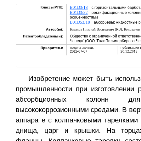
B01D3/18
Классы МПК:
с горизонтальными барбо
B01D3/32
ректификационные колонны
особенностями
B01D53/18
абсорберы; жидкостные ра
,
Автор(ы):
Баранов Николай Васильевич (RU)
Коновалов 
Общество с ограниченной ответствен
Патентообладатель(и):
Чепецк" (ООО "ГалоПолимерКирово-Чеп
подача заявки:
публикация 
Приоритеты:
2011-07-07
20.12.2012
Изобретение может быть использ
промышленности при изготовлении 
абсорбционных колонн 
высококоррозионными средами. В вер
аппарате с колпачковыми тарелками 
днища, царг и крышки. На торца