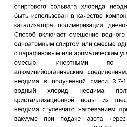
спиртового сольвата хлорида неод
быть использован в качестве компон
катализатора полимеризации диено
Способ включает смешение водного
одноатомным спиртом или смесью одн
с парафиновым или ароматическим уг
смесью, инертными по
алюминийорганическим соединениям
неодима в полученной смеси 3,7-1
водный хлорид неодима полу
кристаллизационной воды из шес
неодима ступенчато нагреванием п
вакууме при подаче азота через