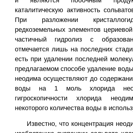
и являются побочным продук
каталитическую активность сольвато
При разложении кристаллоги
редкоземельных элементов цериевой 
частичный гидролиз с образован
отмечается лишь на последних стади
есть при удалении последней молеку
предлагаемом способе удаление воды
неодима осуществляют до содержания
воды на 1 моль хлорида нео
гигроскопичности хлорида неод
некоторого количества воды в исполь
Известно, что концентрация неод