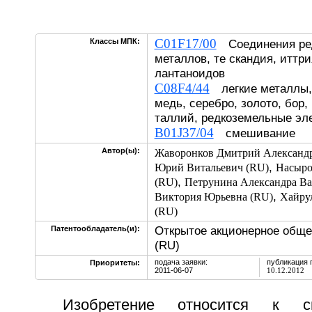
C01F17/00
Классы МПК:
Соединения ре
металлов, те скандия, иттри
лантаноидов
C08F4/44
легкие металлы, 
медь, серебро, золото, бор,
таллий, редкоземельные эл
B01J37/04
смешивание
Автор(ы):
Жаворонков Дмитрий Александ
,
Юрий Витальевич (RU)
Насыро
,
(RU)
Петрунина Александра Ва
,
Виктория Юрьевна (RU)
Хайру
(RU)
Открытое акционерное обще
Патентообладатель(и):
(RU)
подача заявки:
публикация 
Приоритеты:
2011-06-07
10.12.2012
Изобретение относится к с