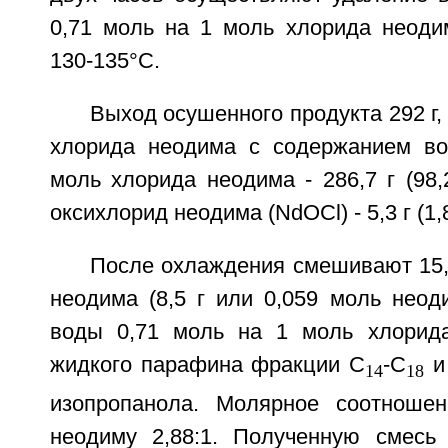
0,71 моль на 1 моль хлорида неоди
130-135°C.
Выход осушенного продукта 292 г,
хлорида неодима с содержанием во
моль хлорида неодима - 286,7 г (98,
оксихлорид неодима (NdOCl) - 5,3 г (1,
После охлаждения смешивают 15,
неодима (8,5 г или 0,059 моль неод
воды 0,71 моль на 1 моль хлорида
жидкого парафина фракции C
-C
и 
14
18
изопропанола. Молярное соотношен
неодиму 2,88:1. Полученную смесь