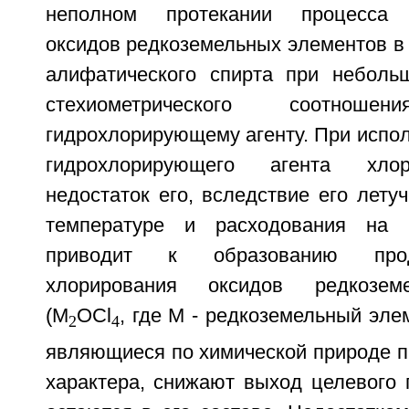
неполном протекании процесса г
оксидов редкоземельных элементов в
алифатического спирта при неболь
стехиометрического соотно
гидрохлорирующему агенту. При испол
гидрохлорирующего агента хлор
недостаток его, вследствие его лету
температуре и расходования на 
приводит к образованию прод
хлорирования оксидов редкозем
(M
OCl
, где M - редкоземельный эле
2
4
являющиеся по химической природе п
характера, снижают выход целевого 