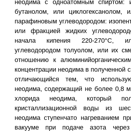
неодима с одноатомным спиртом: и
бутанолом, или циклогексанолом, 
парафиновым углеводородом: изопент
или фракцией жидких углеводород
начала кипения 220-270°С, ил
углеводородом толуолом, или их см
отношению к алюминийорганическим
концентрации неодима в полученной см
отличающийся тем, что использу
неодима, содержащий не более 0,8 м
хлорида неодима, который пол
кристаллизационной воды из шес
неодима ступенчато нагреванием п
вакууме при подаче азота через