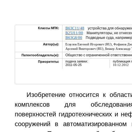
B63C11/48
Классы МПК:
устройства для обнаружен
B25J11/00
Манипуляторы, не отнесенн
B63G8/00
Подводные суда, например
,
Автор(ы):
Есаулов Евгений Игоревич (RU)
Фофанов Дми
,
Арсений Викторович (RU)
Беккер Александр 
Общество с ограниченной ответственн
Патентообладатель(и):
подача заявки:
публикация 
Приоритеты:
2011-05-25
10.12.2012
Изобретение относится к област
комплексов для обследовани
поверхностей гидротехнических и не
сооружений в автоматизированном 