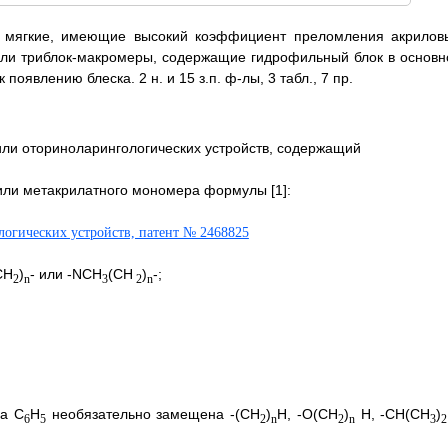
я мягкие, имеющие высокий коэффициент преломления акрилов
или триблок-макромеры, содержащие гидрофильный блок в основн
явлению блеска. 2 н. и 15 з.п. ф-лы, 3 табл., 7 пр.
ли оториноларингологических устройств, содержащий
 или метакрилатного мономера формулы [1]:
CH
)
- или -NCH
(CH
)
-;
2
n
3
2
n
па C
H
необязательно замещена -(СН
)
H, -O(CH
)
H, -СН(CH
)
6
5
2
n
2
n
3
2