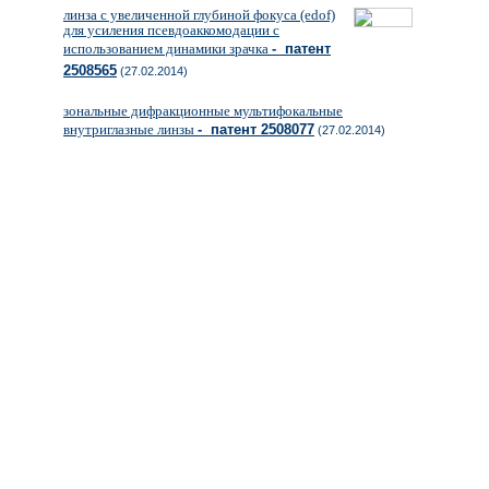
линза с увеличенной глубиной фокуса (edof)
для усиления псевдоаккомодации с
использованием динамики зрачка
- патент
2508565
(27.02.2014)
зональные дифракционные мультифокальные
внутриглазные линзы
- патент 2508077
(27.02.2014)