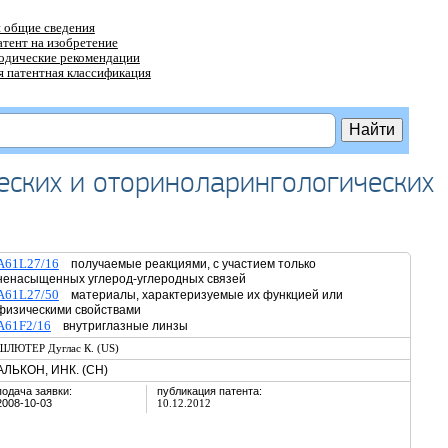
 общие сведения
атент на изобретение
тодические рекомендации
 патентная классификация
еских и оториноларингологических
A61L27/16
получаемые реакциями, с участием только
ненасыщенных углерод-углеродных связей
A61L27/50
материалы, характеризуемые их функцией или
физическими свойствами
A61F2/16
внутриглазные линзы
ШЛЮТЕР Дуглас К. (US)
АЛЬКОН, ИНК. (CH)
подача заявки:
публикация патента:
2008-10-03
10.12.2012