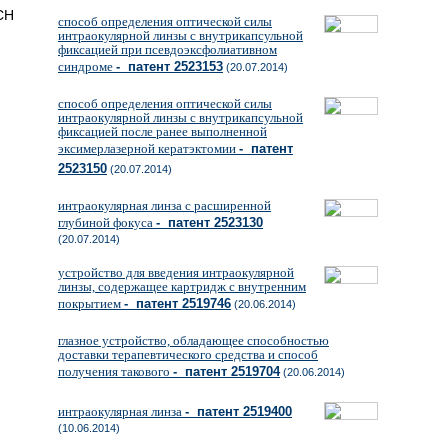
CH
способ определения оптической силы
интраокулярной линзы с внутрикапсульной
фиксацией при псевдоэксфолиативном
синдроме
- патент 2523153
(20.07.2014)
способ определения оптической силы
интраокулярной линзы с внутрикапсульной
фиксацией после ранее выполненной
эксимерлазерной кератэктомии
- патент
2523150
(20.07.2014)
интраокулярная линза с расширенной
глубиной фокуса
- патент 2523130
(20.07.2014)
устройство для введения интраокулярной
линзы, содержащее картридж с внутренним
покрытием
- патент 2519746
(20.06.2014)
глазное устройство, обладающее способностью
доставки терапевтического средства и способ
получения такового
- патент 2519704
(20.06.2014)
интраокулярная линза
- патент 2519400
(10.06.2014)