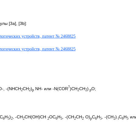
ы [3a], [3b]:
7
O-, -(NHCH
CH
)
NH- или -N(COR
)CH
CH
)
O;
2
2
p
2
2
p
C
H
)
, -CH
CH(ОН)CH
OC
H
, -(CH
CH
O)
C
H
, -(CH
)
C
H
или
6
5
2
2
2
6
5
2
2
p
6
5
2
t
6
5