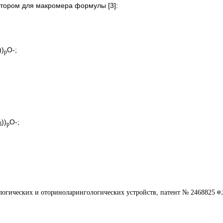
котором для макромера формулы [3]:
))
O-;
p
))
O-;
3
p
e;