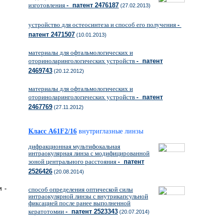
изготовления
- патент 2476187
(27.02.2013)
устройство для остеосинтеза и способ его получения
-
патент 2471507
(10.01.2013)
материалы для офтальмологических и
оториноларингологических устройств
- патент
2469743
(20.12.2012)
материалы для офтальмологических и
оториноларингологических устройств
- патент
2467769
(27.11.2012)
Класс A61F2/16
внутриглазные линзы
дифракционная мультифокальная
интраокулярная линза с модифицированной
зоной центрального расстояния
- патент
2526426
(20.08.2014)
 -
способ определения оптической силы
интраокулярной линзы с внутрикапсульной
фиксацией после ранее выполненной
кератотомии
- патент 2523343
(20.07.2014)