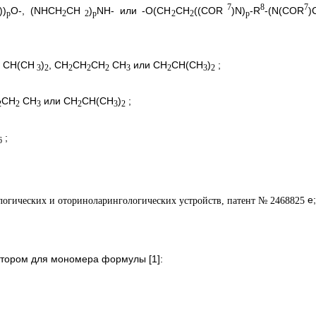
7
8
7
))
O-, (NHCH
CH
)
NH- или -O(CH
CH
((COR
)N)
-R
-(N(COR
)
p
2
2
p
2
2
p
, СН(CH
)
, CH
CH
CH
CH
или CH
CH(CH
)
;
3
2
2
2
2
3
2
3
2
CH
CH
или CH
CH(CH
)
;
2
2
3
2
3
2
;
6
e;
котором для мономера формулы [1]: