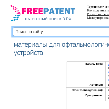
Терминология и
Как получить п
Роспатент - ме
Международная
В РФ
ПАТЕНТНЫЙ ПОИСК
материалы для офтальмологич
устройств
Классы МПК:
Автор(ы):
Патентообладатель(и):
Приоритеты: