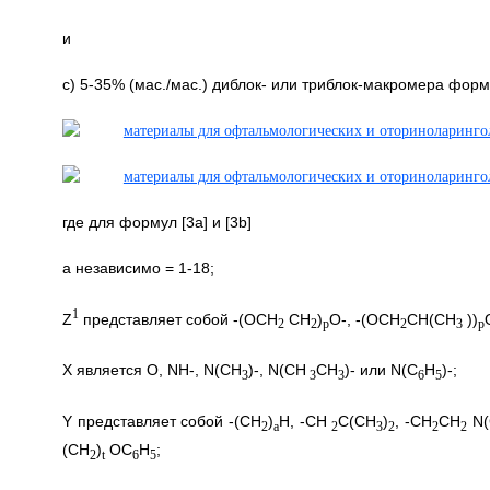
и
с) 5-35% (мас./мас.) диблок- или триблок-макромера формул
где для формул [3a] и [3b]
а независимо = 1-18;
1
Z
представляет собой -(OCH
CH
)
O-, -(OCH
CH(CH
))
2
2
p
2
3
p
X является O, NH-, N(CH
)-, N(CH
CH
)- или N(C
H
)-;
3
3
3
6
5
Y представляет собой -(CH
)
H, -CH
C(CH
)
, -CH
CH
N(
2
a
2
3
2
2
2
(CH
)
OC
H
;
2
t
6
5