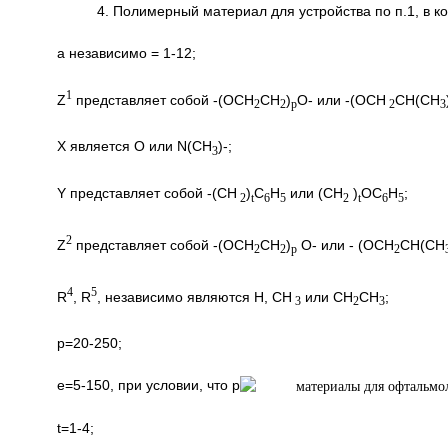
4. Полимерный материал для устройства по п.1, в 
а независимо = 1-12;
1
Z
представляет собой -(OCH
CH
)
O- или -(OCH
CH(CH
2
2
p
2
3
X является O или N(CH
)-;
3
Y представляет собой -(CH
)
C
H
или (CH
)
OC
H
;
2
t
6
5
2
t
6
5
2
Z
представляет собой -(OCH
CH
)
O- или - (OCH
CH(CH
2
2
p
2
4
5
R
, R
, независимо являются H, CH
или CH
CH
;
3
2
3
р=20-250;
e=5-150, при условии, что p
t=1-4;