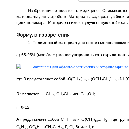
Изобретение относится к медицине. Описываютс
материалы для устройств. Материалы содержат диблок- 
цепи полимера. Материалы имеют улучшенную стойкость к по
Формула изобретения
1. Полимерный материал для офтальмологических и
a) 65-95% (мас./мас.) монофункционального акрилатного
где B представляет собой -O(CH
)
-, - (OCH
CH
)
-, -NH(
2
n
2
2
n
1
R
является H, CH
, CH
CH
или CH
OH;
3
2
3
2
n=0-12;
A представляет собой C
H
или O(CH
)
C
H
, где груп
6
5
2
m
6
5
C
H
, OC
H
, -CH
C
H
, F, Cl, Br или I; и
6
5
6
5
2
6
5