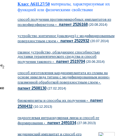
Класс A61L27/50
материалы, характеризуемые их
функцией или физическими свойствами
способ получения противомикробных имплантатов из
полиэфирэфиркетона
- патент 2526168
(20.08.2014)
устройство зонтичное (окклюдер) с модифицированным
поверхностным слоем
- патент 2522932
(20.07.2014)
глазное устройство, обладающее способностью
доставки терапевтического средства и способ
получения такового
- патент 2519704
(20.06.2014)
H
2
способ изготовления кардиоимплантата из сплава на
основе никелида титана с модифицированным ионно-
плазменной обработкой поверхностным слоем
-
же
патент 2508130
(27.02.2014)
биокомпозиты и способы их получения
- патент
2500432
(10.12.2013)
гидрогелевая интраокулярная линза и способ ее
формирования
- патент 2491034
(27.08.2013)
медицинский имплантат и способ его