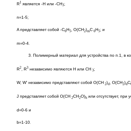
1
R
является -H или -CH
;
3
n=1-5;
A представляет собой -C
H
, O(CH
)
C
H
; и
6
5
2
m
6
5
m=0-4.
3. Полимерный материал для устройства по п.1, в 
2
3
R
, R
независимо являются H или CH
;
3
W, W' независимо представляют собой O(CH
)
, O(CH
)
C
2
d
2
d
J представляет собой O(CH
CH
O)
или отсутствует, при у
2
2
b
d=0-6 и
b=1-10.