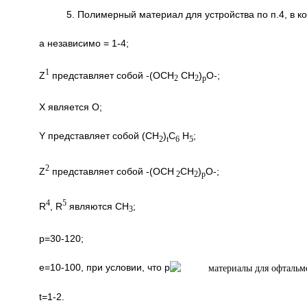
5. Полимерный материал для устройства по п.4, в 
а независимо = 1-4;
1
Z
представляет собой -(OCH
CH
)
O-;
2
2
p
X является O;
Y представляет собой (CH
)
C
H
;
2
t
6
5
2
Z
представляет собой -(OCH
CH
)
O-;
2
2
p
4
5
R
, R
являются CH
;
3
р=30-120;
e=10-100, при условии, что p
t=1-2.