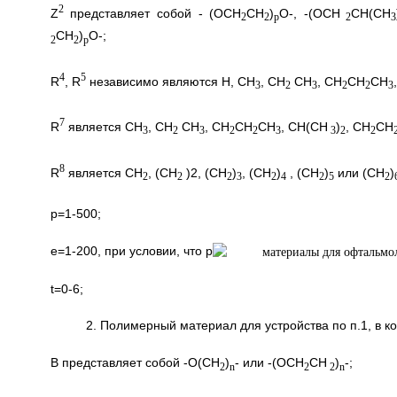
2
Z
представляет собой - (OCH
CH
)
O-, -(OCH
CH(CH
2
2
p
2
3
CH
)
O-;
2
2
p
4
5
R
, R
независимо являются H, CH
, CH
CH
, CH
CH
CH
3
2
3
2
2
3
7
R
является CH
, CH
CH
, CH
CH
CH
, СН(CH
)
, CH
CH
3
2
3
2
2
3
3
2
2
8
R
является CH
, (CH
)2, (CH
)
, (CH
)
, (CH
)
или (CH
)
2
2
2
3
2
4
2
5
2
р=1-500;
e=1-200, при условии, что p
t=0-6;
2. Полимерный материал для устройства по п.1, в 
В представляет собой -O(CH
)
- или -(OCH
CH
)
-;
2
n
2
2
n