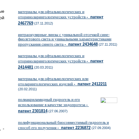
ые
материалы для офтальмологических и
оториноларингологических устройств
- патент
ой
2467769
(27.11.2012)
интраокулярные линзы с уникальной отсечкой сине-
фиолетового света и уникальными характеристиками
пропускания синего света
- патент 2434648
(27.11.2011)
материалы для офтальмологических и
оториноларингологических устройств
- патент
2414481
(20.03.2011)
материалы для офтальмологических или
отоларингологических изделий
- патент 2412211
(20.02.2011)
полиакриламидный гидрогель и его
использование в качестве эндопротеза
-
патент 2301814
(27.06.2007)
полифункциональный биосовместимый гидрогель и
способ его получения
- патент 2236872
(27.09.2004)
, -