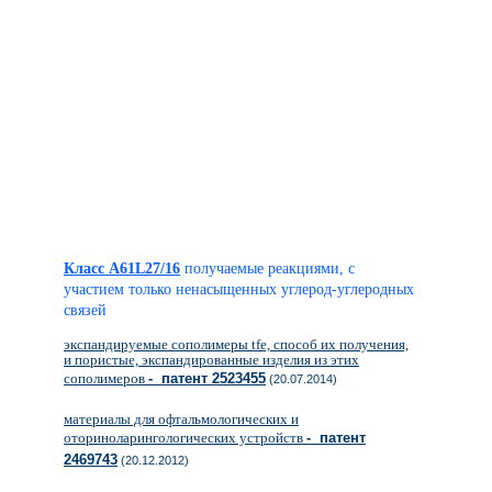
Класс A61L27/16
получаемые реакциями, с
участием только ненасыщенных углерод-углеродных
связей
экспандируемые сополимеры tfe, способ их получения,
и пористые, экспандированные изделия из этих
сополимеров
- патент 2523455
(20.07.2014)
материалы для офтальмологических и
оториноларингологических устройств
- патент
2469743
(20.12.2012)