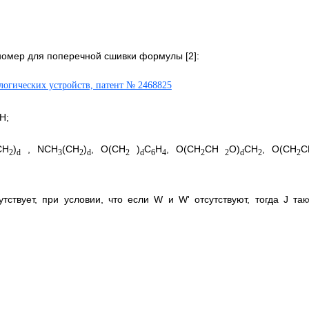
омер для поперечной сшивки формулы [2]:
H;
CH
)
, NCH
(CH
)
, O(CH
)
C
H
, O(CH
CH
O)
CH
, O(CH
C
2
d
3
2
d
2
d
6
4
2
2
d
2
2
утствует, при условии, что если W и W' отсутствуют, тогда J так