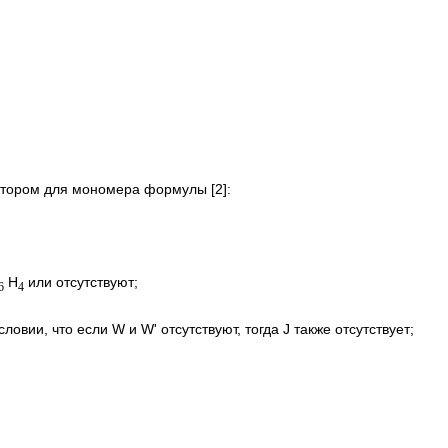
котором для мономера формулы [2]:
H
или отсутствуют;
6
4
словии, что если W и W' отсутствуют, тогда J также отсутствует;