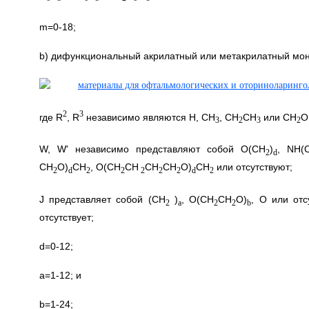
m=0-18;
b) дифункциональный акрилатный или метакрилатный мон
2
3
где R
, R
независимо являются H, CH
, CH
CH
или CH
O
3
2
3
2
W, W' независимо представляют собой O(CH
)
, NH(
2
d
CH
O)
CH
, O(CH
CH
CH
CH
O)
CH
или отсутствуют;
2
d
2
2
2
2
2
d
2
J представляет собой (CH
)
, O(CH
CH
O)
, O или отс
2
a
2
2
b
отсутствует;
d=0-12;
a=1-12; и
b=1-24;