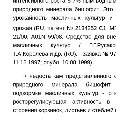
интенсивного роста 5-7%-ным водным
природного минерала бишофит. Это 
урожайность масличных культур и 
урожая (RU, патент № 2134252 С1, М
21/00, А01N 59/08. Средство для вн
масличных культур / Г.Г.Русако
Т.А.Королева и др. (RU). - Заявка № 9
11.12.1997; опубл. 10.08.1999).
К недостаткам представленного 
природного минерала бишофит 
подкормке масличных культур - от
росторегулирующая активность в 
строения корзинок, листьев и стеблей