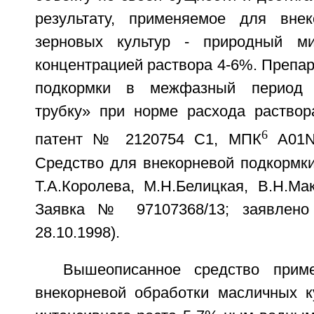
результату, применяемое для внек
зерновых культур - природный м
концентрацией раствора 4-6%. Препар
подкормки в межфазный период 
трубку» при норме расхода раствора
6
патент № 2120754 С1, МПК
А01N 
Средство для внекорневой подкормки
Т.А.Королева, М.Н.Белицкая, В.Н.Ма
Заявка № 97107368/13; заявлено 0
28.10.1998).
Вышеописанное средство прим
внекорневой обработки масличных к