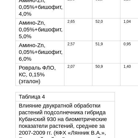
Амино-Zn,
0,05%+бишофит,
4,0%
2,65
52,0
1,04
Амино-Zn,
0,05%+бишофит,
5,0%
2,57
51,9
0,95
Амино-Zn,
0,05%+бишофит,
6,0%
2,07
50,9
1,40
Ровраль ФЛО,
КС, 0,15%
(эталон)
Таблица 4
Влияние двукратной обработки
растений подсолнечника гибрида
Кубанский 930 на биометрические
показатели растений, среднее за
2007-2009 гг. (КФХ «Лянник В.А.»,