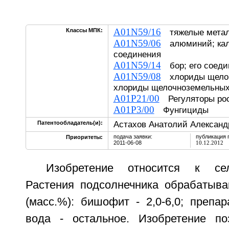
A01N59/16
Классы МПК:
тяжелые металл
A01N59/06
алюминий; каль
соединения
A01N59/14
бор; его соеди
A01N59/08
хлориды щелоч
хлориды щелочноземельных
A01P21/00
Регуляторы рос
A01P3/00
Фунгициды
Астахов Анатолий Александ
Патентообладатель(и):
подача заявки:
публикация 
Приоритеты:
2011-06-08
10.12.2012
Изобретение относится к сел
Растения подсолнечника обрабатыв
(масс.%): бишофит - 2,0-6,0; препар
вода - остальное. Изобретение по