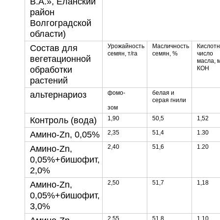
В.А.», Еланский
район
Волгоградской
области)
Урожайность
Масличность
Кислот
Состав для
семян, т/га
семян, %
число
вегетационной
масла, м
обработки
КОН
растений
фомо-
белая и
альтернариоз
серая гнили
зом
1,90
50,5
1,52
Контроль (вода)
2,35
51,4
1.30
Амино-Zn, 0,05%
2,40
51,6
1.20
Амино-Zn,
0,05%+бишофит,
2,0%
2,50
51,7
1,18
Амино-Zn,
0,05%+бишофит,
3,0%
2,55
51,8
1,10