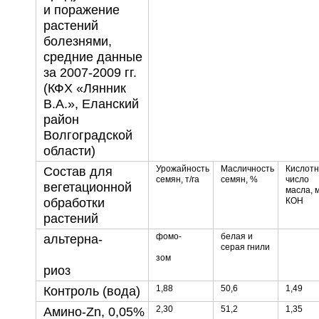
и поражение
растений
болезнями,
средние данные
за 2007-2009 гг.
(КФХ «Лянник
В.А.», Еланский
район
Волгоградской
области)
Урожайность
Масличность
Кислот
Состав для
семян, т/га
семян, %
число
вегетационной
масла, м
обработки
КОН
растений
фомо-
белая и
альтерна-
серая гнили
зом
риоз
1,88
50,6
1,49
Контроль (вода)
2,30
51,2
1,35
Амино-Zn, 0,05%