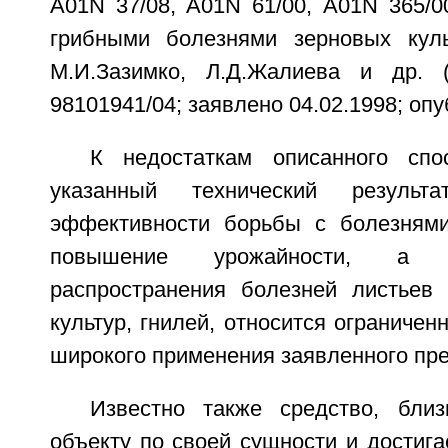
А01N 37/08, А01N 61/00, А01N 365/0
грибными болезнями зерновых куль
М.И.Зазимко, Л.Д.Жалиева и др.
98101941/04; заявлено 04.02.1998; опуб
К недостаткам описанного спо
указанный технический резуль
эффективности борьбы с болезнями
повышение урожайности, а 
распространения болезней листьев
культур, гнилей, относится ограничен
широкого применения заявленного пре
Известно также средство, бли
объекту по своей сущности и достиг