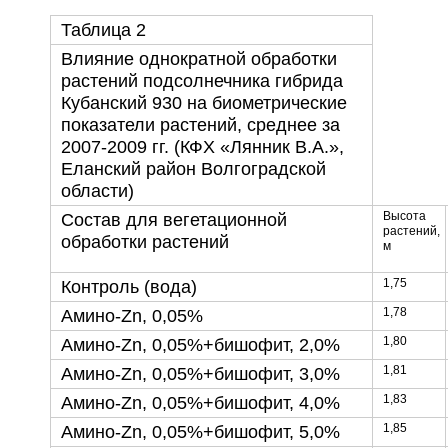
Таблица 2
Влияние однократной обработки
растений подсолнечника гибрида
Кубанский 930 на биометрические
показатели растений, среднее за
2007-2009 гг. (КФХ «Лянник В.А.»,
Еланский район Волгоградской
области)
Высота
Состав для вегетационной
растений,
обработки растений
м
1,75
Контроль (вода)
1,78
Амино-Zn, 0,05%
1,80
Амино-Zn, 0,05%+бишофит, 2,0%
1,81
Амино-Zn, 0,05%+бишофит, 3,0%
1,83
Амино-Zn, 0,05%+бишофит, 4,0%
1,85
Амино-Zn, 0,05%+бишофит, 5,0%