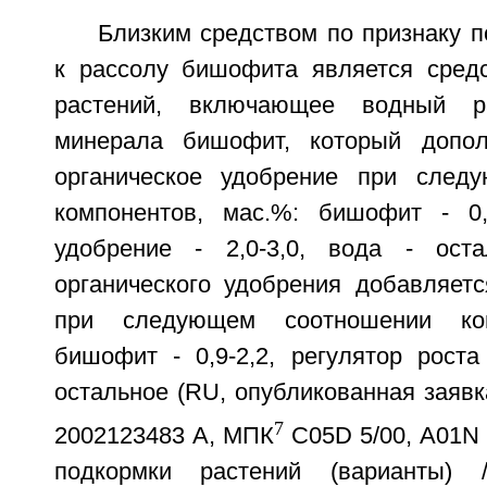
Близким средством по признаку 
к рассолу бишофита является сред
растений, включающее водный ра
минерала бишофит, который допол
органическое удобрение при след
компонентов, мас.%: бишофит - 0,9
удобрение - 2,0-3,0, вода - ост
органического удобрения добавляетс
при следующем соотношении ком
бишофит - 0,9-2,2, регулятор роста 
остальное (RU, опубликованная заяв
7
2002123483 А, МПК
С05D 5/00, А01N 
подкормки растений (варианты) 