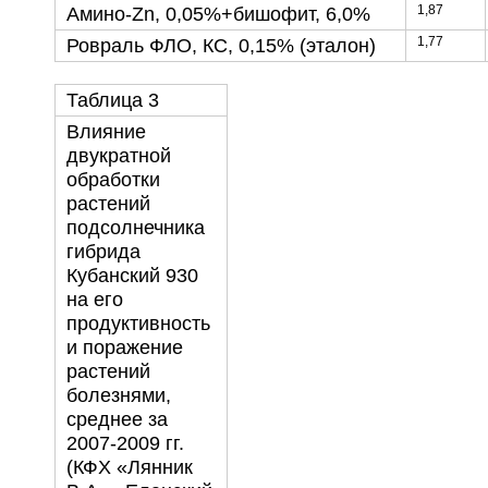
1,87
Амино-Zn, 0,05%+бишофит, 6,0%
1,77
Ровраль ФЛО, КС, 0,15% (эталон)
Таблица 3
Влияние
двукратной
обработки
растений
подсолнечника
гибрида
Кубанский 930
на его
продуктивность
и поражение
растений
болезнями,
среднее за
2007-2009 гг.
(КФХ «Лянник