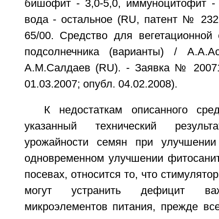
бишофит - 3,0-5,0, иммуноцитофит - 0
вода - остальное (RU, патент № 23
65/00. Средство для вегетационной 
подсолнечника (варианты) / А.А.Ас
A.M.Салдаев (RU). - Заявка № 20071
01.03.2007; опубл. 04.02.2008).
К недостаткам описанного сре
указанный технический резуль
урожайности семян при улучшении
одновременном улучшении фитосанит
посевах, относится то, что стимулято
могут устранить дефицит в
микроэлементов питания, прежде все