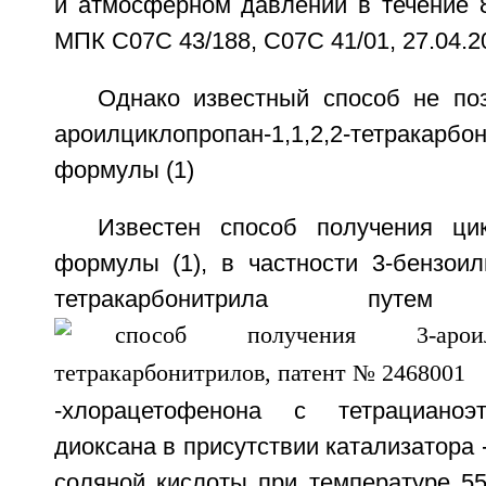
и атмосферном давлении в течение 8
МПК C07C 43/188, C07C 41/01, 27.04.2
Однако известный способ не поз
ароилциклопропан-1,1,2,2-тетрак
формулы (1)
Известен способ получения ци
формулы (1), в частности 3-бензоилц
тетракарбонитрила путем 
-хлорацетофенона с тетрациано
диоксана в присутствии катализатора 
соляной кислоты при температуре 5