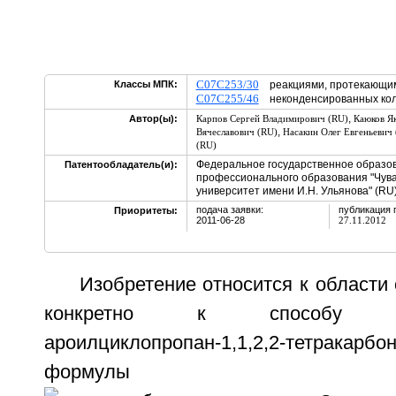
C07C253/30
Классы МПК:
реакциями, протекающими
C07C255/46
неконденсированных ко
,
Автор(ы):
Карпов Сергей Владимирович (RU)
Каюков Як
,
Вячеславович (RU)
Насакин Олег Евгеньевич
(RU)
Федеральное государственное образо
Патентообладатель(и):
профессионального образования "Чув
университет имени И.Н. Ульянова" (RU
подача заявки:
публикация 
Приоритеты:
2011-06-28
27.11.2012
Изобретение относится к области 
конкретно к способу 
ароилциклопропан-1,1,2,2-тетрака
формулы