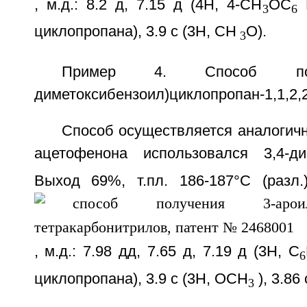
, м.д.: 8.2 д, 7.15 д (4Н, 4-СН
ОС
3
6
циклопропана), 3.9 с (3H, CH
O).
3
Пример 4. Способ полу
диметоксибензоил)циклопропан-1,1,2,
Способ осуществляется аналогичн
ацетофенона использовался 3,4-ди
Выход 69%, т.пл. 186-187°C (раз
, м.д.: 7.98 дд, 7.65 д, 7.19 д (3H, С
6
циклопропана), 3.9 с (3H, ОСН
), 3.86
3