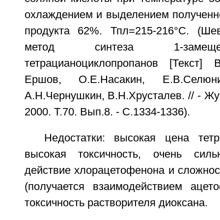
охлаждением и выделением полученно
продукта 62%. Тпл=215-216°C. (Ше
метод синтеза 1-замеще
тетрацианоциклопропанов [Текст] 
Ершов, О.Е.Насакин, Е.В.Селюни
А.Н.Чернушкин, В.Н.Хрусталев. // - Ж
2000. Т.70. Вып.8. - С.1334-1336).
Недостатки: высокая цена тетр
высокая токсичность, очень силь
действие хлорацетофенона и сложнос
(получается взаимодействием ацет
токсичность растворителя диоксана.