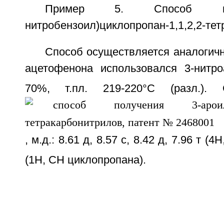
Пример 5. Способ пол
нитробензоил)циклопропан-1,1,2,2-те
Способ осуществляется аналогичн
ацетофенона использовался 3-нитр
70%, т.пл. 219-220°C (разл.
, м.д.: 8.61 д, 8.57 c, 8.42 д, 7.96 т (4
(1H, CH циклопропана).