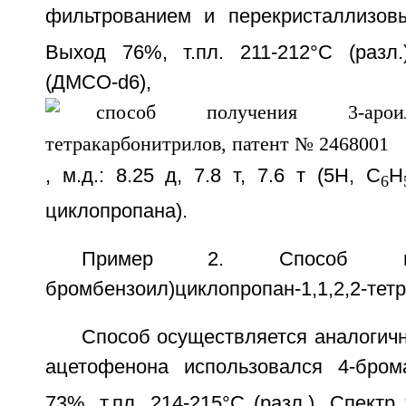
фильтрованием и перекристаллизов
Выход 76%, т.пл. 211-212°C (раз
(ДМСО-d6),
, м.д.: 8.25 д, 7.8 т, 7.6 т (5Н, С
Н
6
циклопропана).
Пример 2. Способ пол
бромбензоил)циклопропан-1,1,2,2-тет
Способ осуществляется аналогичн
ацетофенона использовался 4-бром
73%, т.пл. 214-215°C (разл.). Спек