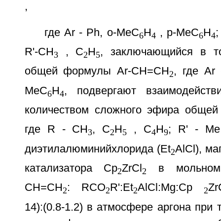
,
где Ar - Ph, о-МеС
Н
, р-МеС
Н
6
4
6
4
R'-СН
, С
Н
, заключающийся в т
3
2
5
общей формулы Ar-СН=СН
, где Ar
2
MeC
H
, подвергают взаимодейст
6
4
количеством сложного эфира обще
где R - СН
, C
H
, С
Н
; R' - Me
3
2
5
4
9
диэтилалюминийхлорида (Et
AlCl), м
2
катализатора Cp
ZrCl
в мольном 
2
2
CH=СН
: RCO
R':Et
AlCl:Mg:Cp
Zr
2
2
2
2
14):(0.8-1.2) в атмосфере аргона при