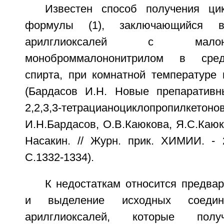
Известен способ получения ци
формулы (1), заключающийся в
арилглиоксалей с мало
моноброммалононитрилом в сред
спирта, при комнатной температуре
(Бардасов И.Н. Новые препаративн
2,2,3,3-тетрацианоциклопропилк
И.Н.Бардасов, О.В.Каюкова, Я.С.Каюк
Насакин. // Журн. прик. ХИМИИ. - 2
С.1332-1334).
К недостаткам относится предва
и выделение исходных соеди
арилглиоксалей, которые полу