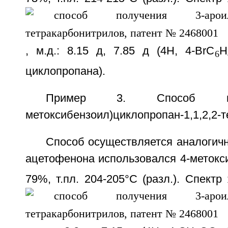
, м.д.: 8.15 д, 7.85 д (4Н, 4-BrC
H
6
циклопропана).
Пример 3. Способ пол
метоксибензоил)циклопропан-1,1,2,2-
Способ осуществляется аналогичн
ацетофенона использовался 4-метокс
79%, т.пл. 204-205°C (разл.). Спек