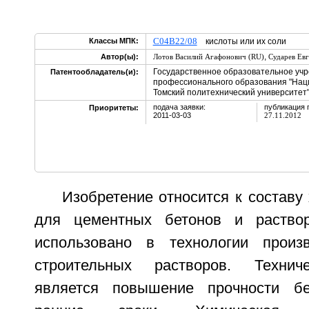
C04B22/08
Классы МПК:
кислоты или их соли
,
Автор(ы):
Лотов Василий Агафонович (RU)
Сударев Ев
Государственное образовательное уч
Патентообладатель(и):
профессионального образования "Нац
Томский политехнический университет"
подача заявки:
публикация 
Приоритеты:
2011-03-03
27.11.2012
Изобретение относится к составу
для цементных бетонов и раство
использовано в технологии произ
строительных растворов. Технич
является повышение прочности б