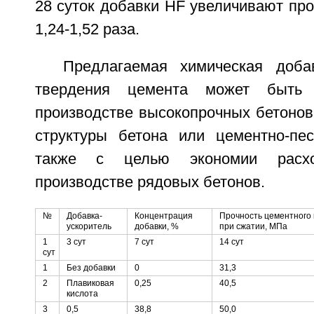
28 суток добавки HF увеличивают про
1,24-1,52 раза.
Предлагаемая химическая доба
твердения цемента может быть 
производстве высокопрочных бетонов
структуры бетона или цементно-пес
также с целью экономии расх
производстве рядовых бетонов.
№
Добавка-
Концентрация
Прочность цементного
ускоритель
добавки, %
при сжатии, МПа
1
3 сут
7 сут
14 сут
сут
1
Без добавки
0
31,3
2
Плавиковая
0,25
40,5
кислота
3
0,5
38,8
50,0