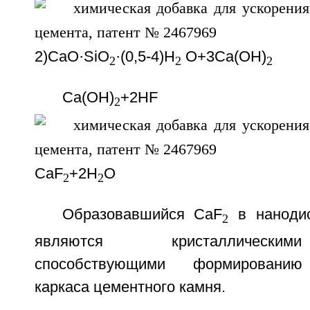
2)CaO·SiO
·(0,5-4)Н
О+3Са(ОН)
2
2
2
Са(ОН)
+2HF
2
CaF
+2H
O
2
2
Образовавшийся CaF
в нанодис
2
являются кристаллическим
способствующими формированию 
каркаса цементного камня.