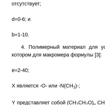
отсутствует;
d=0-6; и
b=1-10.
4. Полимерный материал для ус
котором для макромера формулы [3]:
е=2-40;
Х является -O- или -N(СН
)-;
3
Y представляет собой (СH
СН
O)
СН
2
2
q