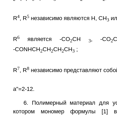
4
5
R
, R
независимо являются Н, СН
ил
3
6
R
является -СO
СН
, -СO
2
3
2
-СONHCH
СН
СН
СН
;
2
2
2
3
7
8
R
, R
независимо представляют собо
a''=2-12.
6. Полимерный материал для ус
котором мономер формулы [1] в