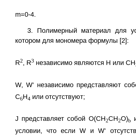
m=0-4.
3. Полимерный материал для ус
котором для мономера формулы [2]:
2
3
R
, R
независимо являются Н или СН
W, W' независимо представляют со
C
H
или отсутствуют;
6
4
J представляет собой O(СН
СН
О)
и
2
2
b
условии, что если W и W' отсутств