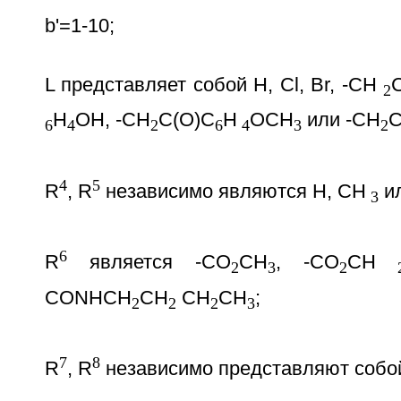
b'=1-10;
L представляет собой Н, Сl, Вr, -СН
2
Н
OН, -СН
С(O)С
Н
OСН
или -CH
6
4
2
6
4
3
2
4
5
R
, R
независимо являются Н, СН
и
3
6
R
является -СO
СН
, -СO
СН
2
3
2
CONHCH
CH
CH
CH
;
2
2
2
3
7
8
R
, R
независимо представляют собо