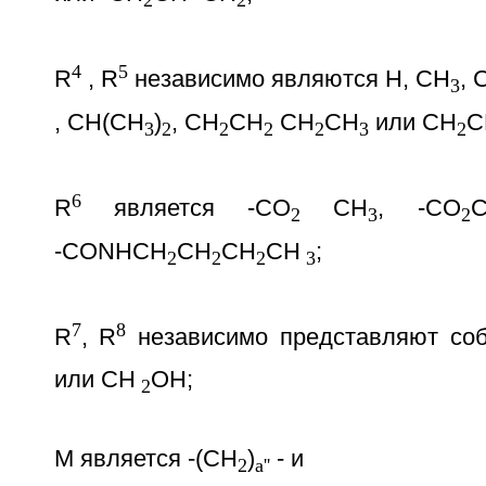
2
2
4
5
R
, R
независимо являются Н, СН
, 
3
, СН(СН
)
, СН
СН
СН
СН
или СН
С
3
2
2
2
2
3
2
6
R
является -СO
СН
, -СO
2
3
2
-СОNНСH
CH
CH
СН
;
2
2
2
3
7
8
R
, R
независимо представляют со
или СН
OН;
2
М является -(СН
)
- и
2
а''