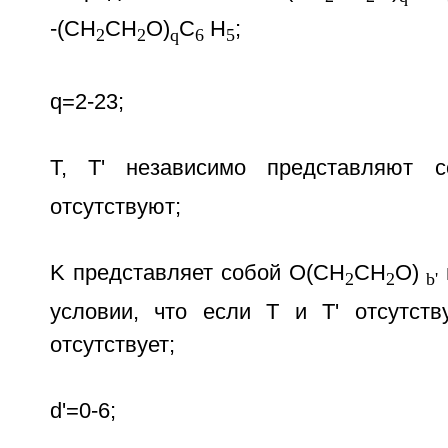
-(CH
CH
O)
C
H
;
2
2
q
6
5
q=2-23;
Т, Т' независимо представляют 
отсутствуют;
K представляет собой О(CН
СН
О)
2
2
b'
условии, что если Т и Т' отсутств
отсутствует;
d'=0-6;