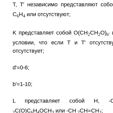
Т, Т' независимо представляют соб
С
Н
или отсутствуют;
6
4
K представляет собой O(СН
СН
O)
и
2
2
b'
условии, что если Т и Т' отсутств
отсутствует;
d'=0-6;
b'=1-10;
L представляет собой Н, -
С(O)С
Н
OСН
или -СН
СН=СН
;
2
6
4
3
2
2