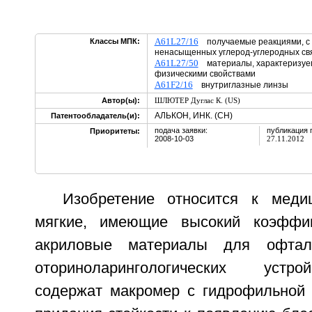
A61L27/16
Классы МПК:
получаемые реакциями, с 
ненасыщенных углерод-углеродных св
A61L27/50
материалы, характеризуем
физическими свойствами
A61F2/16
внутриглазные линзы
Автор(ы):
ШЛЮТЕР Дуглас К. (US)
АЛЬКОН, ИНК. (CH)
Патентообладатель(и):
подача заявки:
публикация 
Приоритеты:
2008-10-03
27.11.2012
Изобретение относится к меди
мягкие, имеющие высокий коэффи
акриловые материалы для офталь
оториноларингологических устр
содержат макромер с гидрофильной