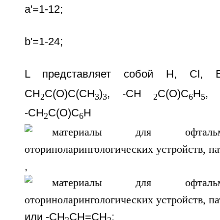
а'=1-12;
b'=1-24;
L представляет собой Н, Сl, В
СН
С(O)С(СН
)
, -СН
С(O)С
Н
, 
2
3
3
2
6
5
-СН
С(O)С
Н
2
6
,
или -СН
СН=СН
;