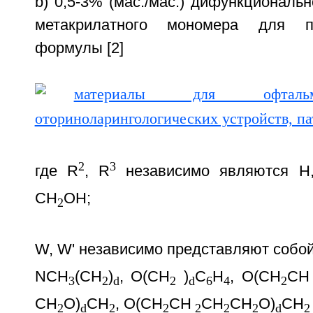
b) 0,5-3% (мас./мас.) дифункциональн
метакрилатного мономера для п
формулы [2]
2
3
где R
, R
независимо являются Н
СН
ОН;
2
W, W' независимо представляют собо
NСН
(СН
)
, O(CH
)
C
H
, O(CH
CH
3
2
d
2
d
6
4
2
CH
O)
CH
, O(СН
СН
СН
СН
O)
СН
2
d
2
2
2
2
2
d
2