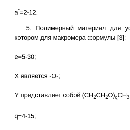
''
a
=2-12.
5. Полимерный материал для ус
котором для макромера формулы [3]:
е=5-30;
Х является -O-;
Y представляет собой (СН
СН
O)
СН
2
2
q
3
q=4-15;