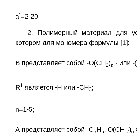
''
a
=2-20.
2. Полимерный материал для ус
котором для мономера формулы [1]:
В представляет собой -O(СН
)
- или 
2
n
1
R
является -Н или -СН
;
3
n=1-5;
А представляет собой -С
Н
, O(СН
)
6
5
2
m