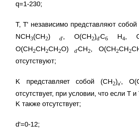
q=1-230;
Т, Т' независимо представляют собой
NCH
(CH
)
, O(СН
)
С
Н
, 
3
2
d'
2
d'
6
4
O(CH
CH
CH
O)
CH
, O(CH
CH
C
2
2
2
d'
2
2
2
отсутствуют;
K представляет собой (СН
)
, O(
2
а'
отсутствует, при условии, что если Т и 
K также отсутствует;
d'=0-12;