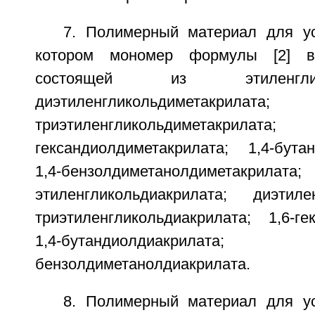
7. Полимерный материал для ус
котором мономер формулы [2] в
состоящей из этиленгликоль
диэтиленгликольдиметакрилата;
триэтиленгликольдимета
гександиолдиметакрилата; 1,4-бутан
1,4-бензолдиметанолдиметакрилата;
этиленгликольдиакрилата; диэтилен
триэтиленгликольдиакрилата; 1,6-ге
1,4-бутандиолдиакрил
бензолдиметанолдиакрилата.
8. Полимерный материал для ус