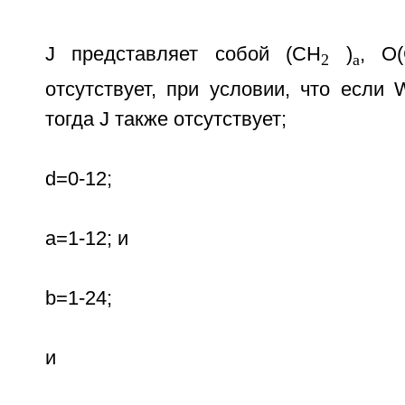
J представляет собой (СН
)
, O
2
а
отсутствует, при условии, что если 
тогда J также отсутствует;
d=0-12;
а=1-12; и
b=1-24;
и