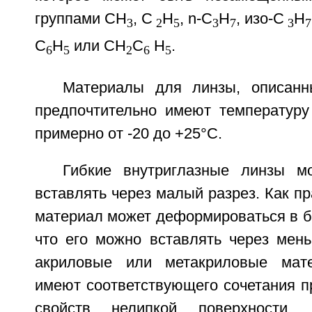
группами CH
, C
H
, n-C
H
, изо-C
H
3
2
5
3
7
3
7
C
H
или CH
C
H
.
6
5
2
6
5
Материалы для линзы, описанн
предпочтительно имеют температуру 
примерно от -20 до +25°C.
Гибкие внутриглазные линзы м
вставлять через малый разрез. Как пр
материал может деформироваться в б
что его можно вставлять через мень
акриловые или метакриловые мат
имеют соответствующего сочетания пр
свойств нелипкой поверхности, 