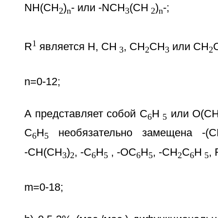
NH(CH
)
- или -NCH
(CH
)
-;
2
n
3
2
n
1
R
является Н, СН
, CH
СН
или СН
3
2
3
2
n=0-12;
А представляет собой С
Н
или O(С
6
5
С
Н
необязательно замещена -(С
6
5
-СН(СН
)
, -С
Н
, -ОС
Н
, -СН
С
Н
, 
3
2
6
5
6
5
2
6
5
m=0-18;