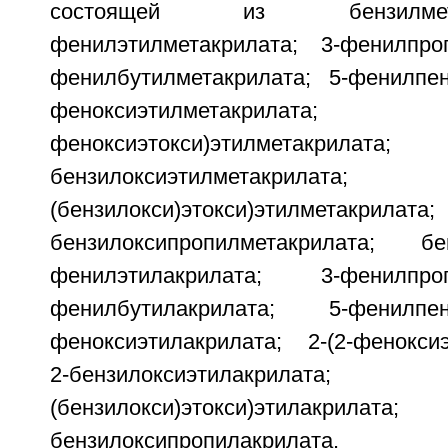
состоящей из бензилмет
фенилэтилметакрилата; 3-фенилпро
фенилбутилметакрилата; 5-фенилпен
феноксиэтилметакри
феноксиэтокси)этилмет
бензилоксиэтилметакр
(бензилокси)этокси)этилм
бензилоксипропилметакрилата; б
фенилэтилакрилата; 3-фенилпр
фенилбутилакрилата; 5-фенилпе
феноксиэтилакрилата; 2-(2-феноксиэ
2-бензилоксиэтилакри
(бензилокси)этокси)этила
бензилоксипропилакрилата.