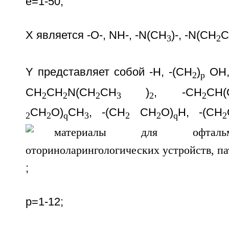
е=1-50;
Х является -O-, NH-, -N(CH
)-, -N(СН
С
3
2
Y представляет собой -Н, -(CH
)
ОН,
2
p
CH
CH
N(CH
CH
)
, -CH
CH(
2
2
2
3
2
2
CH
O)
CH
, -(CH
CH
O)
H, -(CH
2
2
q
3
2
2
q
2
;
p=1-12;