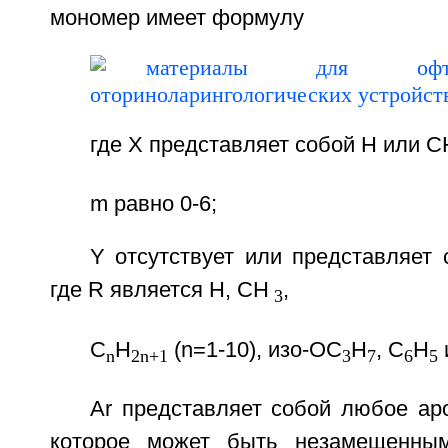
мономер имеет формулу
где X представляет собой H или C
m равно 0-6;
Y отсутствует или представляет
где R является H, CH
,
3
C
H
(n=1-10), изо-OC
H
, C
H
n
2n+1
3
7
6
5
Ar представляет собой любое ар
которое может быть незамещенны