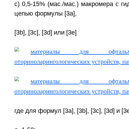
с) 0,5-15% (мас./мас.) макромера с г
цепью формулы [3а],
[3b], [3с], [3d] или [3е]
где для формул [3а], [3b], [3c], [3d] и [3е