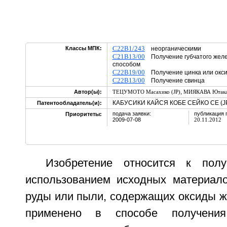
C22B1/243
Классы МПК:
неорганическими
C21B13/00
Получение губчатого желе
способом
C22B19/00
Получение цинка или окси
C22B13/00
Получение свинца
,
Автор(ы):
ТЕЦУМОТО Масахико (JP)
МИЯКАВА Ютака 
КАБУСИКИ КАЙСЯ КОБЕ СЕЙКО СЕ (J
Патентообладатель(и):
подача заявки:
публикация 
Приоритеты:
2009-07-08
20.11.2012
Изобретение относится к пол
использованием исходных материал
руды или пыли, содержащих оксиды ж
применено в способе получения 