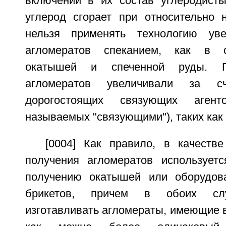
включении в их состав углеродисты
углерод сгорает при относительно н
нельзя применять технологию уве
агломератов спеканием, как в с
окатышей и спеченной руды. П
агломератов увеличивали за сч
дорогостоящих связующих аген
называемых "связующими"), таких как
[0004] Как правило, в качеств
получения агломератов использует
получению окатышей или оборудов
брикетов, причем в обоих слу
изготавливать агломераты, имеющие 