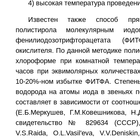
4) высокая температура проведени
Известен также способ пря
полистирола молекулярным иод
фенилиодозотрифторацетата (Ф
окислителя. По данной методике поли
хлороформе при комнатной темпера
часов при эквимолярных количествах
10-20%-ном избытке ФИТФА. Степен
водорода на атомы иода в звеньях п
составляет в зависимости от соотноше
(Е.Б.Меркушев, Г.М.Ковешникова, Н.
свидетельство № 829634 (СССР), 
V.S.Raida, O.L.Vasil'eva, V.V.Deniski