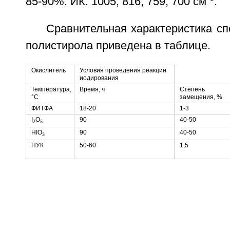
85-90%. ИК: 1005, 816, 759, 700 см
.
Сравнительная характеристика с
полистирола приведена в таблице.
Окислитель
Условия проведения реакции
иодирования
Температура,
Время, ч
Степень
°C
замещения, %
ФИТФА
18-20
1-3
I
O
90
40-50
2
5
HIO
90
40-50
3
НУК
50-60
1,5