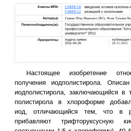
C08F8/18
Классы МПК:
введение атомов галогена и
C08F8/22
реакцией с галогенами
,
Автор(ы):
Сиянко Пётр Иванович (RU)
Функ Татьяна Ва
Государственное образовательное уч
Патентообладатель(и):
профессионального образования "Алт
университет" (RU)
подача заявки:
публикация 
Приоритеты:
2011-04-26
20.11.2012
Настоящее изобретение отн
получения иодполистирола. Описан
иодполистирола, заключающийся в т
полистирола в хлороформе добав
иод, отличающийся тем, что в р
прибавляют трифторуксусную к