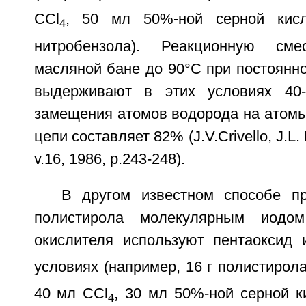
CCl
, 50 мл 50%-ной серной кис
4
нитробензола). Реакционную см
масляной бане до 90°C при постоянн
выдерживают в этих условиях 40-
замещения атомов водорода на атомы
цепи составляет 82% (J.V.Crivello, J.L. 
v.16, 1986, p.243-248).
В другом известном способе п
полистирола молекулярным иодом
окислителя используют пентаоксид 
условиях (например, 16 г полистирола,
40 мл CCl
, 30 мл 50%-ной серной к
4