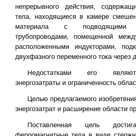
непрерывного действия, содержащ
тела, находящиеся в камере смешен
материала с подводящими
трубопроводами, помещенной межд
расположенными индукторами, под
двухфазного переменного тока через д
Недостатками его являю
энергозатраты и ограниченность обла
Целью предлагаемого изобретени
энергозатрат и расширение области п
Поставленная цель дости
ферромагнитные тела в виде стержн