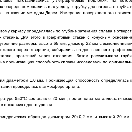
лавов изготавливались углеграфитовые подложки, на котор
ю очередь помещались в алундовую трубку для нагрева в трубчат
ное натяжение методом Дарси. Измерение поверхностного натяжен
вому каркасу определялась по глубине затекания сплава в отверст
 стакана. Для этого в графитовый стакан с конусным основани
нутренние размеры: высота 65 мм, диаметр 22 мм с выполненными
текшего через отверстия, собирались на дне внешнего графитово
талла, протекший через отверстия. Затем рассчитывали глуби
ов на проникающую способность сплавы исследовали по оригинальн
тия диаметром 1,0 мм. Проникающая способность определялась к
ытания проводились в атмосфере аргона.
атуре 950°С составляло 20 мин, постоянство металлостатическо
в стаканчик одного уровня.
илиндрических образцах диаметром 20±0,2 мм и высотой 20 мм 