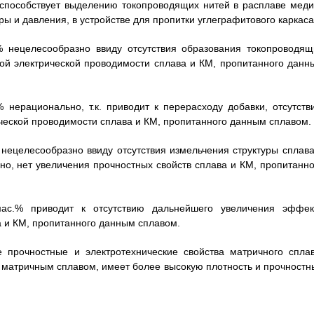
 способствует выделению токопроводящих нитей в расплаве меди
ы и давления, в устройстве для пропитки углеграфитового каркаса
% нецелесообразно ввиду отсутствия образования токопроводящ
ьной электрической проводимости сплава и КМ, пропитанного данн
 нерационально, т.к. приводит к перерасходу добавки, отсутств
ческой проводимости сплава и КМ, пропитанного данным сплавом.
 нецелесообразно ввиду отсутствия измельчения структуры сплава
но, нет увеличения прочностных свойств сплава и КМ, пропитанно
ас.% приводит к отсутствию дальнейшего увеличения эффек
 и КМ, пропитанного данным сплавом.
 прочностные и электротехнические свойства матричного сплав
 матричным сплавом, имеет более высокую плотность и прочностн