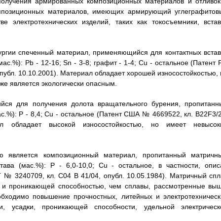
 получения армированных композиционных материалов и отливок
омпозиционных материалов, имеющих армирующий углеграфитов
ве электротехнических изделий, таких как токосъемники, встав
ргии спеченный материал, применяющийся для контактных встав
%): Рb - 12-16; Sn - 3-8; графит - 1-4; Сu - остальное (Патент 
публ. 10.10.2001). Материал обладает хорошей износостойкостью, 
же является экологически опасным.
йся для получения долота вращательного бурения, пропитанн
%): Р - 8,4; Сu - остальное (Патент США № 4669522, кл. B22F3/2
ал обладает высокой износостойкостью, но имеет невысок
ю является композиционный материал, пропитанный матричн
ва (мас.%): Р - 6,0-10,0; Сu - остальное, в частности, опис
Г № 3240709, кл. С04 В 41/04, опубл. 10.05.1984). Матричный спл
ю и проникающей способностью, чем сплавы, рассмотренные выш
обходимо повышение прочностных, литейных и электротехническ
и, усадки, проникающей способности, удельной электрическ