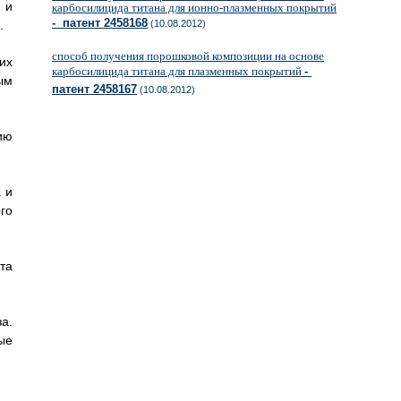
 и
карбосилицида титана для ионно-плазменных покрытий
- патент 2458168
.
(10.08.2012)
способ получения порошковой композиции на основе
их
карбосилицида титана для плазменных покрытий
-
ым
патент 2458167
(10.08.2012)
ию
 и
го
та
а.
ые