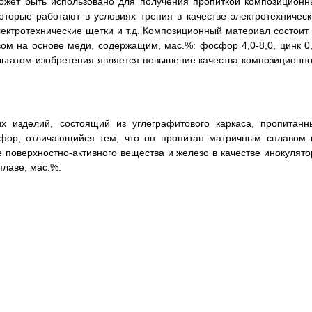
может быть использовано для получения пропиткой композиционн
торые работают в условиях трения в качестве электротехническ
лектротехнические щетки и т.д. Композиционный материал состоит 
ом на основе меди, содержащим, мас.%: фосфор 4,0-8,0, цинк 0,
зультатом изобретения является повышение качества композиционно
х изделий, состоящий из углеграфитового каркаса, пропитанн
ор, отличающийся тем, что он пропитан матричным сплавом 
 поверхностно-активного вещества и железо в качестве инокулято
лаве, мас.%: