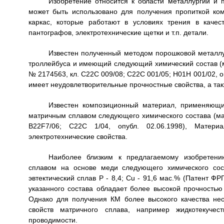
Изобретение относится к области металлургии и
может быть использовано для получения пропиткой к
каркас, которые работают в условиях трения в качест
пантографов, электротехнические щетки и т.п. детали.
Известен полученный методом порошковой металлу
троллейбуса и имеющий следующий химический состав (мас.
№ 2174563, кл. С22С 009/08; С22С 001/05; Н01Н 001/02, о
имеет неудовлетворительные прочностные свойства, а так
Известен композиционный материал, применяющи
матричным сплавом следующего химического состава (мас.
B22F7/06; С22С 1/04, опубл. 02.06.1998), Матери
электротехнические свойства.
Наиболее близким к предлагаемому изобретени
сплавом на основе меди следующего химического соста
эвтектический сплав Р - 8,4; Сu - 91,6 мас.% (Патент ФР
указанного состава обладает более высокой прочность
Однако для получения КМ более высокого качества не
свойств матричного сплава, например жидкотекучест
проводимости.