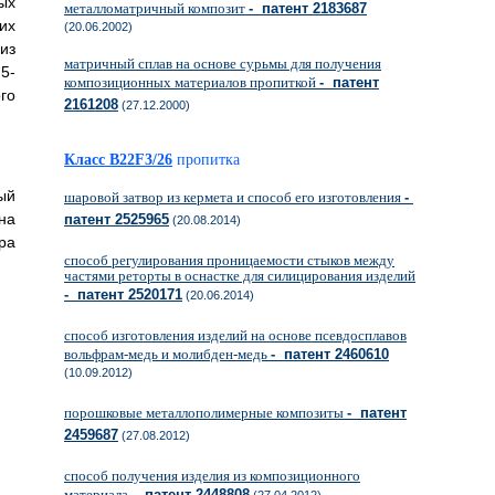
ых
металломатричный композит
- патент 2183687
их
(20.06.2002)
из
матричный сплав на основе сурьмы для получения
5-
композиционных материалов пропиткой
- патент
го
2161208
(27.12.2000)
Класс B22F3/26
пропитка
ый
шаровой затвор из кермета и способ его изготовления
-
на
патент 2525965
(20.08.2014)
ра
способ регулирования проницаемости стыков между
частями реторты в оснастке для силицирования изделий
- патент 2520171
(20.06.2014)
способ изготовления изделий на основе псевдосплавов
вольфрам-медь и молибден-медь
- патент 2460610
(10.09.2012)
порошковые металлополимерные композиты
- патент
2459687
(27.08.2012)
способ получения изделия из композиционного
материала
- патент 2448808