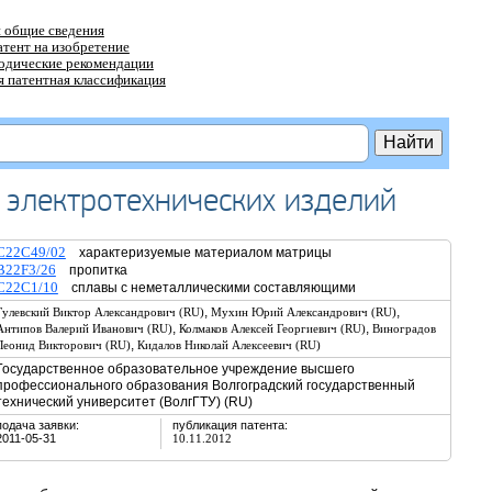
 общие сведения
атент на изобретение
тодические рекомендации
 патентная классификация
электротехнических изделий
C22C49/02
характеризуемые материалом матрицы
B22F3/26
пропитка
C22C1/10
сплавы с неметаллическими составляющими
,
,
Гулевский Виктор Александрович (RU)
Мухин Юрий Александрович (RU)
,
,
Антипов Валерий Иванович (RU)
Колмаков Алексей Георгиевич (RU)
Виноградов
,
Леонид Викторович (RU)
Кидалов Николай Алексеевич (RU)
Государственное образовательное учреждение высшего
профессионального образования Волгоградский государственный
технический университет (ВолгГТУ) (RU)
подача заявки:
публикация патента:
2011-05-31
10.11.2012