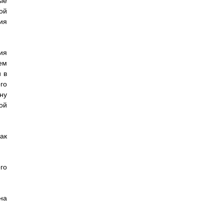
ые
ой
ия
ия
ем
 в
го
ну
ой
ак
го
на