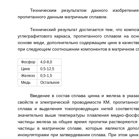
Техническим результатом данного изобретени
пропитанного данным матричным сплавом.
Технический результат достигается тем, что комп
углеграфитового каркаса, пропитанного сплавом на о
основе меди, дополнительно содержащим цинк в качестве
при следующем соотношении компонентов в матричном сп
Фосфор
4,0-8,0
Цинк
0,5-12,5
Железо
0,5-1,5
Медь
Остальное
Введение в состав сплава цинка и железа в указ
свойств и электрической проводимости КМ, пропитанно
сплава и выделения токопроводящих нитей соответств
значительно выше температуры плавления медно-фосфор
частицы железа за общее время пропитки растворяются
частицы в матричном сплаве, которые являются допо
инокуляторами при затвердевании сплава. При этом цинк 