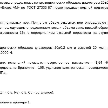
сплава определялась на цилиндрических образцах диаметром 20±0
«Вихрь-АМ» по ГОСТ 27333-87 после предварительной подготов
ния открытых пор. При этом объем открытых пор определялся 
, с последующим определением веса и объема заполнившей образ
погрешности 1%, с определением открытой пористости на ртутн
дрических образцах диаметром 20±0,2 мм и высотой 20 мм п
10000 Н.
ях испытаний показали: поверхностное натяжение - 1,64 Н/
вердость по Бринеллю - 105, удельная электрическая проводимость
МПа.
 - 0,5; Fe - 0,5; Cu - остальное).
логичны примеру 1.