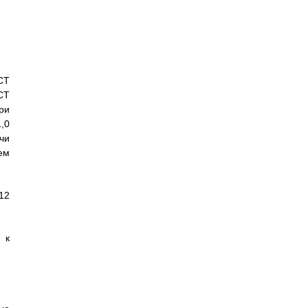
СТ
СТ
ри
,0
чи
ем
12
 к