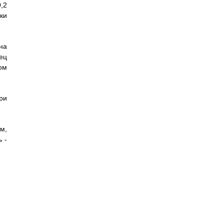
,2
ки
на
ец
ом
ри
м,
 -