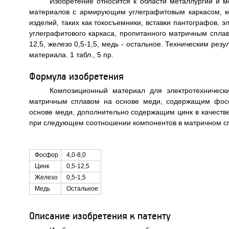
Изобретение относится к области металлургии и 
материалов с армирующим углеграфитовым каркасом, ко
изделий, таких как токосъемники, вставки пантографов, э
углеграфитового каркаса, пропитанного матричным сплав
12,5, железо 0,5-1,5, медь - остальное. Техническим ре
материала. 1 табл., 5 пр.
Формула изобретения
Композиционный материал для электротехнически
матричным сплавом на основе меди, содержащим фосф
основе меди, дополнительно содержащим цинк в качестве
при следующем соотношении компонентов в матричном сп
Фосфор
4,0-8,0
Цинк
0,5-12,5
Железо
0,5-1,5
Медь
Остальное
Описание изобретения к патенту