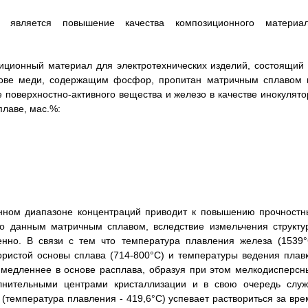
я является повышение качества композиционного материал
озиционный материал для электротехнических изделий, состоящий 
снове меди, содержащим фосфор, пропитан матричным сплавом 
 поверхностно-активного вещества и железо в качестве инокулято
лаве, мас.%:
анном диапазоне концентраций приводит к повышению прочностн
го данным матричным сплавом, вследствие измельчения структу
енно. В связи с тем что температура плавления железа (1539°
истой основы сплава (714-800°С) и температуры ведения плавк
 медленнее в основе расплава, образуя при этом мелкодисперсн
лнительными центрами кристаллизации и в свою очередь служ
(температура плавления - 419,6°С) успевает раствориться за вре