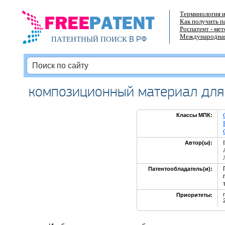
Терминология и
Как получить п
Роспатент - ме
Международная
В РФ
ПАТЕНТНЫЙ ПОИСК
композиционный материал для 
Классы МПК:
Автор(ы):
Патентообладатель(и):
Приоритеты: