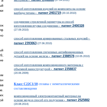
 и
(27.04.2012)
ый
способ изготовления изделий из композита на основе
ки
карбида титана
- патент 2401719
(20.10.2010)
соединение стрелочной гарнитуры и способ
ок
изготовления втулки соединения
- патент 2400328
(27.09.2010)
РФ
но
способ изготовления армированных стальных изделий
-
патент 2393063
(27.06.2010)
ый
способ изготовления спеченных антифрикционных
6;
деталей на основе железа
- патент 2388578
(10.05.2010)
ие
способ изготовления композиционного материала с
объемной наноструктурой
- патент 2358837
(20.06.2009)
ым
ан
Класс C22C1/10
сплавы с неметаллическими
ав
составляющими
е.
их
композиционный электроконтактный материал на
ой
основе меди и способ его получения
- патент 2525882
(20.08.2014)