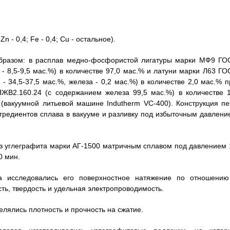
 - 0,4; Fe - 0,4; Cu - остальное).
образом: в расплав медно-фосфористой лигатуры марки МФ9 ГО
- 8,5-9,5 мас.%) в количестве 97,0 мас.% и латуни марки Л63 ГО
- 34,5-37,5 мас.%, железа - 0,2 мас.%) в количестве 2,0 мас.% п
ЖВ2.160.24 (с содержанием железа 99,5 мас.%) в количестве 1
(вакуумной литьевой машине Indutherm VC-400). Конструкция пе
редиентов сплава в вакууме и разливку под избыточным давлени
из углеграфита марки АГ-1500 матричным сплавом под давлением 
0 мин.
ава исследовались его поверхностное натяжение по отношению
ть, твердость и удельная электропроводимость.
елялись плотность и прочность на сжатие.