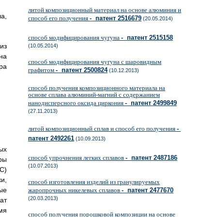
литой композиционный материал на основе алюминия и
а,
способ его получения
- патент 2516679
(20.05.2014)
способ модифицирования чугуна
- патент 2515158
из
(10.05.2014)
на
способ модифицирования чугуна с шаровидным
ра
графитом
- патент 2500824
(10.12.2013)
способ получения композиционного материала на
основе сплава алюминий-магний с содержанием
нанодисперсного оксида циркония
- патент 2499849
(27.11.2013)
литой композиционный сплав и способ его получения
-
патент 2492261
(10.09.2013)
ых
способ упрочнения легких сплавов
- патент 2487186
ры
(10.07.2013)
С)
и,
способ изготовления изделий из гранулируемых
ые
жаропрочных никелевых сплавов
- патент 2477670
(20.03.2013)
ат
мя
способ получения порошковой композиции на основе