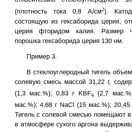
2
(плотность тока 0,8 А/см
). Катод
состоящую из гексаборида церия, о
церия фторидом калия. Размер ч
порошка гексаборида церия 130 нм.
Пример 3.
В стеклоуглеродный тигель объе
солевую смесь массой 31,22 г, соде
(1,3 мас.%); 0,83 г KBF
(2,7 мас.%)
4
мас.%); 4,68 г NaCl (15 мас.%); 20,45
Тигель с солевой смесью помещают в
в атмосфере сухого аргона выдержив