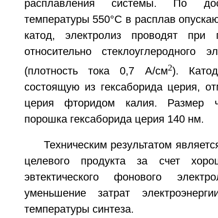
расплавления системы. По дос
температуры 550°С в расплав опуска
катод, электролиз проводят при 
относительно стеклоуглеродного э
2
(плотность тока 0,7 А/см
). Катод
состоящую из гексаборида церия, о
церия фторидом калия. Размер ч
порошка гексаборида церия 140 нм.
Техническим результатом является
целевого продукта за счет хоро
эвтектического фонового элек
уменьшение затрат электроэнерг
температуры синтеза.