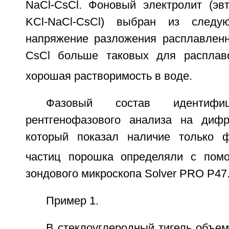
NaCl-CsCl. Фоновый электролит (эвт
KCl-NaCl-CsCl) выбран из следу
напряжение разложения расплавленн
CsCl больше таковых для расплав
хорошая растворимость в воде.
Фазовый состав идентифи
рентгенофазового анализа на дифр
который показал наличие только
частиц порошка определяли с пом
зондового микроскопа Solver PRO P47
Пример 1.
В стеклоуглеродный тигель объе