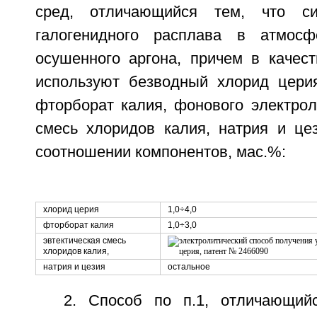
сред, отличающийся тем, что си
галогенидного расплава в атмос
осушенного аргона, причем в качест
используют безводный хлорид церия
фторборат калия, фонового электрол
смесь хлоридов калия, натрия и ц
соотношении компонентов, мас.%:
хлорид церия
1,0÷4,0
фторборат калия
1,0÷3,0
эвтектическая смесь
хлоридов калия,
натрия и цезия
остальное
2. Способ по п.1, отличающий