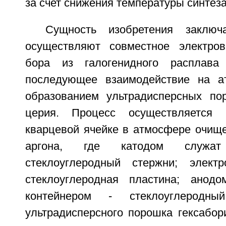
за счет снижения температуры синтеза
Сущность изобретения заключ
осуществляют совместное электро
бора из галогенидного расплав
последующее взаимодействие на а
образованием ультрадисперсных по
церия. Процесс осуществляется 
кварцевой ячейке в атмосфере очище
аргона, где катодом служа
стеклоуглеродный стержни; элект
стеклоуглеродная пластина; анод
контейнером - стеклоуглеродны
ультрадисперсного порошка гексабор