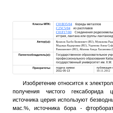
C01B35/04
Классы МПК:
бориды металлов
C25C5/04
из расплавов
C01F17/00
Соединения редкоземельны
иттрия, лантана или группы лантанои
,
Автор(ы):
Кушхов Хасби Билялович (RU)
Мукожева Рад
,
Мадзера Кадировна (RU)
Узденова Азиза Суф
,
Рамазанович (RU)
Абазова Азида Хасановна 
Государственное образовательное уч
Патентообладатель(и):
профессионального образования Каба
государственный университет им. Х.М.
подача заявки:
публикация 
Приоритеты:
2011-05-13
10.11.2012
Изобретение относится к электро
получения чистого гексаборида 
источника церия используют безводн
мас.%, источника бора - фторбора