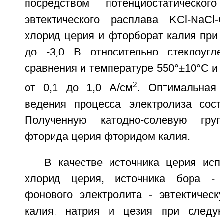
посредством потенциостатическо
эвтектического расплава KCl-NaCl
хлорид церия и фторборат калия при 
до -3,0 В относительно стеклоугл
сравнения и температуре 550°±10°С и 
2
от 0,1 до 1,0 А/см
. Оптимальная
ведения процесса электролиза сос
Полученную катодно-солевую гр
фторида церия фторидом калия.
В качестве источника церия ис
хлорид церия, источника бора -
фонового электролита - эвтектичес
калия, натрия и цезия при след