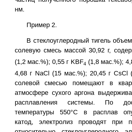
нм.
Пример 2.
В стеклоуглеродный тигель объе
солевую смесь массой 30,92 г, соде
(1,2 мас.%); 0,55 г KBF
(1,8 мас.%); 4,
4
4,68 г NaCl (15 мас.%); 20,45 г CsCl 
солевой смесью помещают в квар
атмосфере сухого аргона выдержив
расплавления системы. По дос
температуры 550°С в расплав оп
катод, электролиз проводят при п
относительно стеклоуглеродного э