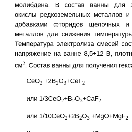
молибдена. В состав ванны для э
окислы редкоземельных металлов и
добавками фторидов щелочных и 
металлов для снижения температуры
Температура электролиза смесей сос
напряжение на ванне 8,5÷12 В, плотно
2
см
. Состав ванны для получения гек
СеO
+2В
O
+CeF
2
2
3
2
или 1/3СеО
+В
О
+CaF
2
2
3
2
или 1/10CeO
+2B
O
+MgO+MgF
2
2
3
2