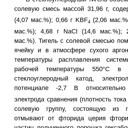
солевую смесь массой 31,96 г, сод
(4,07 мас.%); 0,66 г KBF
(2,06 мас.%)
4
мас.%); 4,68 г NaCl (14,6 мас.%); 
мас.%). Тигель с солевой смесью по
ячейку и в атмосфере сухого арго
температуры расплавления систе
рабочей температуры 550°С в 
стеклоуглеродный катод, электр
потенциале -2,7 В относительно 
электрода сравнения (плотность тока
солевую группу, состоящую из г
отмывают от фторида церия фтори
частиц полученного порошка гексабо