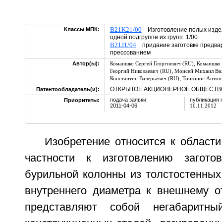
B21K21/00
Классы МПК:
Изготовление полых издели
одной подгруппе из групп 1/00
B21J1/04
придание заготовке предвар
прессованием
,
Автор(ы):
Комаишко Сергей Георгиевич (RU)
Комаишко 
,
Георгий Николаевич (RU)
Моисей Михаил Вил
,
Константин Валерьевич (RU)
Тонконог Антон
ОТКРЫТОЕ АКЦИОНЕРНОЕ ОБЩЕСТВО 
Патентообладатель(и):
подача заявки:
публикация 
Приоритеты:
2011-04-06
10.11.2012
Изобретение относится к област
частности к изготовлению загото
бурильной колонны из толстостенных
внутреннего диаметра к внешнему от
представляют собой негабарит