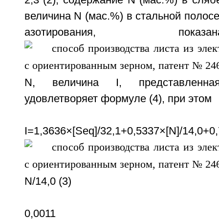
2,3 (2), содержание N (мас.%) в слябе
величина N (мас.%) в стальной полосе
азотирования, пок
N, величина I, представленна
удовлетворяет формуле (4), при этом
I=1,3636×[Seq]/32,1+0,5337×[N]/14,0+0
N/14,0 (3)
0,0011