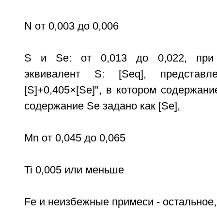
N от 0,003 до 0,006
S и Se: от 0,013 до 0,022, при
эквивалент S: [Seq], предста
[S]+0,405×[Se]", в котором содержани
содержание Se задано как [Se],
Мn от 0,045 до 0,065
Ti 0,005 или меньше
Fe и неизбежные примеси - остальное,