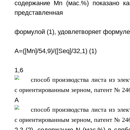
содержание Мn (мас.%) показано как
представленная
формулой (1), удовлетворяет формуле 
A=([Mn]/54,9)/([Seq]/32,1) (1)
1,6
А