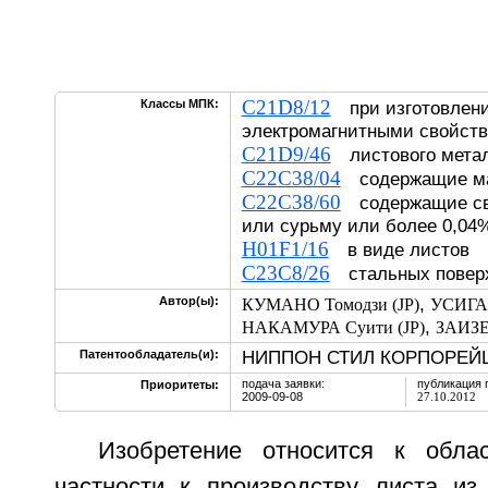
C21D8/12
Классы МПК:
при изготовлени
электромагнитными свойст
C21D9/46
листового мет
C22C38/04
содержащие ма
C22C38/60
содержащие сви
или сурьму или более 0,04
H01F1/16
в виде листов
C23C8/26
стальных повер
,
Автор(ы):
КУМАНО Томодзи (JP)
УСИГАМ
,
НАКАМУРА Суити (JP)
ЗАИЗЕ
НИППОН СТИЛ КОРПОРЕЙШ
Патентообладатель(и):
подача заявки:
публикация 
Приоритеты:
2009-09-08
27.10.2012
Изобретение относится к обла
частности к производству листа из 