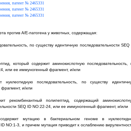
ета против А/Е-патогена у животных, содержащая:
довательность, по существу идентичную последовательности SEQ 
птид, который содержит аминокислотную последовательность, 
4, или ее иммуногенный фрагмент, и/или
т нуклеотидную последовательность, по существу идентичн
 фрагмент, и/или
ржит рекомбинантный полипептид, содержащий аминокислотн
ельности SEQ ID NO:22-24, или ее иммуногенный фрагмент, и/или
содержит мутацию в бактериальном геноме в нуклеотидн
ID NO:1-3, и причем мутация приводит к ослаблению вирулентност