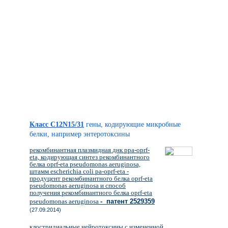
Класс C12N15/31
гены, кодирующие микробные
белки, например энтеротоксины
рекомбинантная плазмидная днк ppa-oprf-
eta, кодирующая синтез рекомбинантного
белка oprf-eta pseudomonas aeruginosa,
штамм escherichia coli pa-oprf-eta -
продуцент рекомбинантного белка oprf-eta
pseudomonas aeruginosa и способ
получения рекомбинантного белка oprf-eta
pseudomonas aeruginosa
- патент 2529359
(27.09.2014)
клостридиальные нейротоксины с измененной