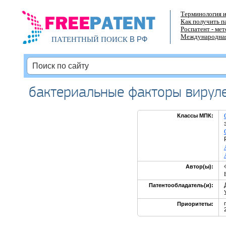
Терминология и
Как получить п
Роспатент - ме
Международная
В РФ
ПАТЕНТНЫЙ ПОИСК
бактериальные факторы вируле
Классы МПК:
Автор(ы):
Патентообладатель(и):
Приоритеты: