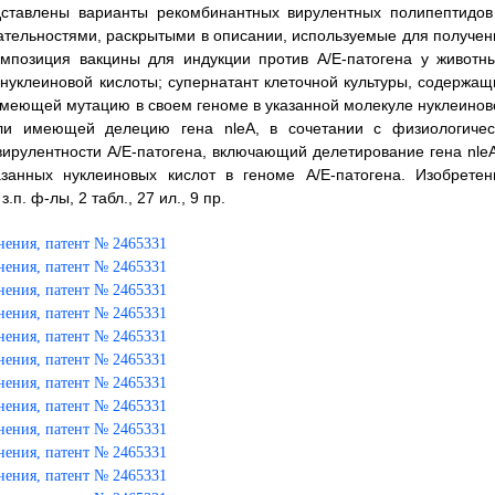
дставлены варианты рекомбинантных вирулентных полипептидов
ательностями, раскрытыми в описании, используемые для получен
омпозиция вакцины для индукции против А/Е-патогена у животны
нуклеиновой кислоты; супернатант клеточной культуры, содержащ
 имеющей мутацию в своем геноме в указанной молекуле нуклеинов
ли имеющей делецию гена nleA, в сочетании с физиологичес
рулентности А/Е-патогена, включающий делетирование гена nleA
занных нуклеиновых кислот в геноме А/Е-патогена. Изобретен
.п. ф-лы, 2 табл., 27 ил., 9 пр.