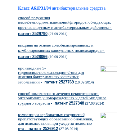
Класс A61P31/04
антибактериальные средства
способ получения
алкилбензилдиметиламмонийфторидов, обладающих
противовирусным и антибактериальным действием
-
патент 2529790
(27.09.2014)
вакцины на основе солюбилизированных и
комбинированных капсулярных полисахаридов
-
патент 2528066
(10.09.2014)
производные 5-
гидроксиметилоксазолидин-2-она для
лечения бактериальных кишечных
заболеваний
- патент 2527769
(10.09.2014)
способ комплексного лечения некротического
энтероколита у новорожденных и детей младшего
грудного возраста
- патент 2527348
(27.08.2014)
композиции карбонатных соединений,
препятствующих образованию биопленки,
для использования при уходе за полостью
рта
- патент 2526912
(27.08.2014)