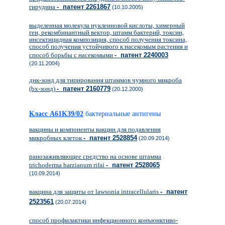
гирудина
- патент 2261867
(10.10.2005)
выделенная молекула нуклеиновой кислоты, химерный
ген, рекомбинантный вектор, штамм бактерий, токсин,
инсектицидная композиция, способ получения токсина,
способ получения устойчивого к насекомым растения и
способ борьбы с насекомыми
- патент 2240003
(20.11.2004)
днк-зонд для типирования штаммов чумного микроба
(bx-зонд)
- патент 2160779
(20.12.2000)
Класс A61K39/02
бактериальные антигены
вакцины и компоненты вакцин для подавления
микробных клеток
- патент 2528854
(20.09.2014)
ранозаживляющее средство на основе штамма
trichoderma harzianum rifai
- патент 2528065
(10.09.2014)
вакцина для защиты от lawsonia intracellularis
- патент
2523561
(20.07.2014)
способ профилактики инфекционного конъюнктиво-