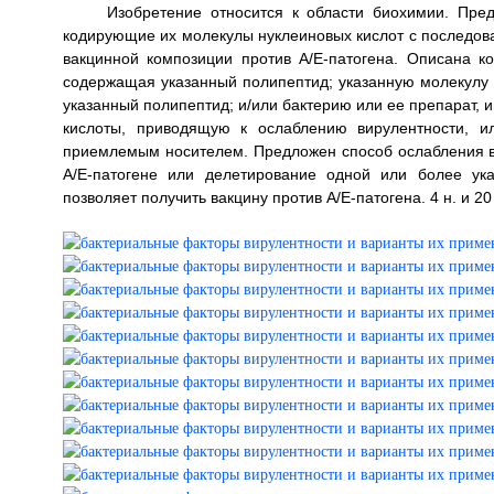
Изобретение относится к области биохимии. Пре
кодирующие их молекулы нуклеиновых кислот с последов
вакцинной композиции против А/Е-патогена. Описана к
содержащая указанный полипептид; указанную молекулу 
указанный полипептид; и/или бактерию или ее препарат,
кислоты, приводящую к ослаблению вирулентности, и
приемлемым носителем. Предложен способ ослабления ви
А/Е-патогене или делетирование одной или более ука
позволяет получить вакцину против А/Е-патогена. 4 н. и 20 з