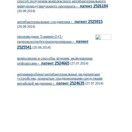
способ получения комплексного антибактериального
иммуномодулирующего препарата
- патент 2526184
(20.08.2014)
антибактериальные соединения
- патент 2525915
(20.08.2014)
производные 5-амино-2-(1-
гидроксиэтил)тетрагидропирана
- патент
2525541
(20.08.2014)
композиции и способы лечения, включающие
цефтаролин
- патент 2524665
(27.07.2014)
антимикробные/антибактериальные медицинские
устройства, покрытые традиционными средствами
китайской медицины
- патент 2524635
(27.07.2014)