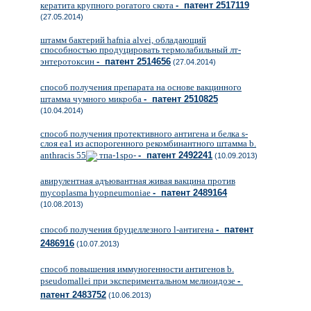
кератита крупного рогатого скота
- патент 2517119
(27.05.2014)
штамм бактерий hafnia alvei, обладающий
способностью продуцировать термолабильный лт-
энтеротоксин
- патент 2514656
(27.04.2014)
способ получения препарата на основе вакцинного
штамма чумного микроба
- патент 2510825
(10.04.2014)
способ получения протективного антигена и белка s-
слоя ea1 из аспорогенного рекомбинантного штамма b.
anthracis 55
тпа-1spo-
- патент 2492241
(10.09.2013)
авирулентная адъювантная живая вакцина против
mycoplasma hyopneumoniae
- патент 2489164
(10.08.2013)
способ получения бруцеллезного l-антигена
- патент
2486916
(10.07.2013)
способ повышения иммуногенности антигенов b.
pseudomallei при экспериментальном мелиоидозе
-
патент 2483752
(10.06.2013)