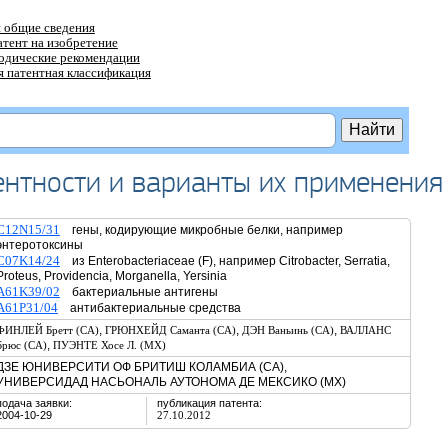
 общие сведения
атент на изобретение
тодические рекомендации
 патентная классификация
нтности и варианты их применения
C12N15/31
гены, кодирующие микробные белки, например
энтеротоксины
C07K14/24
из Enterobacteriaceae (F), например Citrobacter, Serratia,
Proteus, Providencia, Morganella, Yersinia
A61K39/02
бактериальные антигены
A61P31/04
антибактериальные средства
,
,
,
ФИНЛЕЙ Бретт (CA)
ГРЮНХЕЙД Саманта (CA)
ДЭН Ваньинь (CA)
ВАЛЛАНС
,
Брюс (CA)
ПУЭНТЕ Хосе Л. (MX)
ДЗЕ ЮНИВЕРСИТИ ОФ БРИТИШ КОЛАМБИА (CA),
УНИВЕРСИДАД НАСЬОНАЛЬ АУТОНОМА ДЕ МЕКСИКО (MX)
подача заявки:
публикация патента:
2004-10-29
27.10.2012