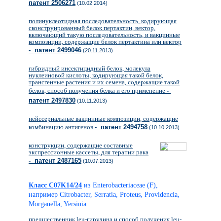
патент 2506271
(10.02.2014)
полинуклеотидная последовательность, кодирующая
сконструированный белок пертактин, вектор,
включающий такую последовательность, и вакцинные
композиции, содержащие белок пертактина или вектор
- патент 2499046
(20.11.2013)
гибридный инсектицидный белок, молекула
нуклеиновой кислоты, кодирующая такой белок,
трансгенные растения и их семена, содержащие такой
белок, способ получения белка и его применение
-
патент 2497830
(10.11.2013)
нейссериальные вакцинные композиции, содержащие
комбинацию антигенов
- патент 2494758
(10.10.2013)
конструкции, содержащие составные
экспрессионные кассеты, для терапии рака
- патент 2487165
(10.07.2013)
Класс C07K14/24
из Enterobacteriaceae (F),
например Citrobacter, Serratia, Proteus, Providencia,
Morganella, Yersinia
предшественник leu-гирудина и способ получения leu-