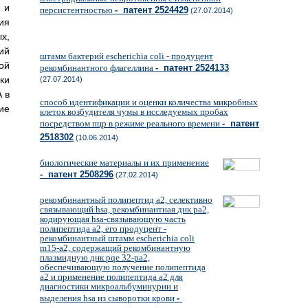
 и
персистентностью
- патент 2524429
(27.07.2014)
ия
х,
ий
штамм бактерий escherichia coli - продуцент
ой
рекомбинантного флагеллина
- патент 2524133
ки
(27.07.2014)
 в
способ идентификации и оценки количества микробных
ие
клеток возбудителя чумы в исследуемых пробах
посредством пцр в режиме реального времени
- патент
2518302
(10.06.2014)
биологические материалы и их применение
- патент 2508296
(27.02.2014)
рекомбинантный полипептид а2, селективно
связывающий hsa, рекомбинантная днк pa2,
кодирующая hsa-связывающую часть
полипептида a2, его продуцент -
рекомбинантный штамм escherichia coli
m15-a2, содержащий рекомбинантную
плазмидную днк pqe 32-pa2,
обеспечивающую получение полипептида
a2 и применение полипептида а2 для
диагностики микроальбуминурии и
выделения hsa из сыворотки крови
-