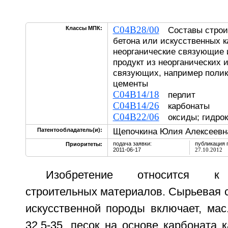
C04B28/00
Классы МПК:
Составы строит
бетона или искусственных 
неорганические связующие 
продукт из неорганических 
связующих, например поли
цементы
C04B14/18
перлит
C04B14/26
карбонаты
C04B22/06
оксиды; гидро
Щепочкина Юлия Алексеевн
Патентообладатель(и):
подача заявки:
публикация 
Приоритеты:
2011-06-17
27.10.2012
Изобретение относится к
строительных материалов. Сырьевая 
искусственной породы включает, мас
32,5-35, песок на основе карбоната к