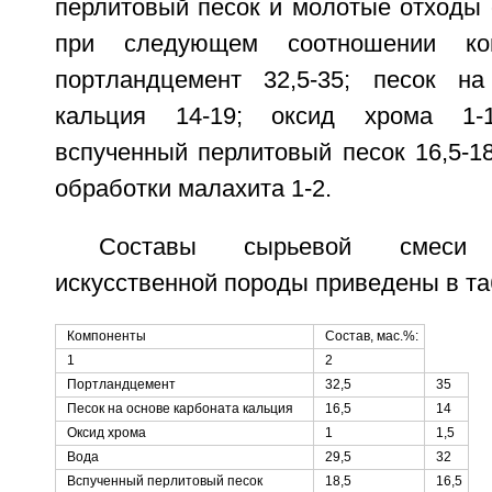
перлитовый песок и молотые отходы 
при следующем соотношении ком
портландцемент 32,5-35; песок на
кальция 14-19; оксид хрома 1-1
вспученный перлитовый песок 16,5-1
обработки малахита 1-2.
Составы сырьевой смеси
искусственной породы приведены в та
Компоненты
Состав, мас.%:
1
2
Портландцемент
32,5
35
Песок на основе карбоната кальция
16,5
14
Оксид хрома
1
1,5
Вода
29,5
32
Вспученный перлитовый песок
18,5
16,5