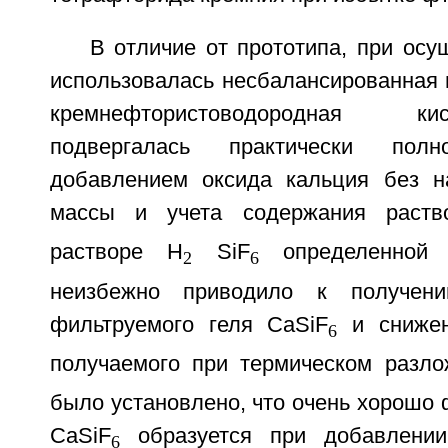
В отличие от прототипа, при осу
использовалась несбалансированная 
кремнефтористоводородная к
подвергалась практически полн
добавлением оксида кальция без н
массы и учета содержания раств
растворе H
SiF
определенной к
2
6
неизбежно приводило к получени
фильтруемого геля CaSiF
и снижен
6
получаемого при термическом разло
было установлено, что очень хорошо
CaSiF
образуется при добавлении 
6