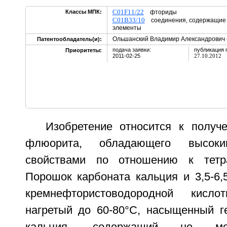
C01F11/22
Классы МПК:
фториды
C01B33/10
соединения, содержащие к
элементы
Ольшанский Владимир Александрович 
Патентообладатель(и):
подача заявки:
публикация 
Приоритеты:
2011-02-25
27.10.2012
Изобретение относится к получе
флюорита, обладающего высоки
свойствами по отношению к тетр
Порошок карбоната кальция и 3,5-6,
кремнефтористоводородной кис
нагретый до 60-80°С, насыщенный г