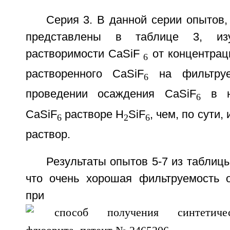
Серия 3. В данной серии опытов,
представлены в таблице 3, изу
растворимости CaSiF
от концентрац
6
растворенного CaSiF
на фильтруе
6
проведении осаждения CaSiF
в н
6
CaSiF
растворе H
SiF
, чем, по сути
6
2
6
раствор.
Результаты опытов 5-7 из таблицы
что очень хорошая фильтруемость о
при использ