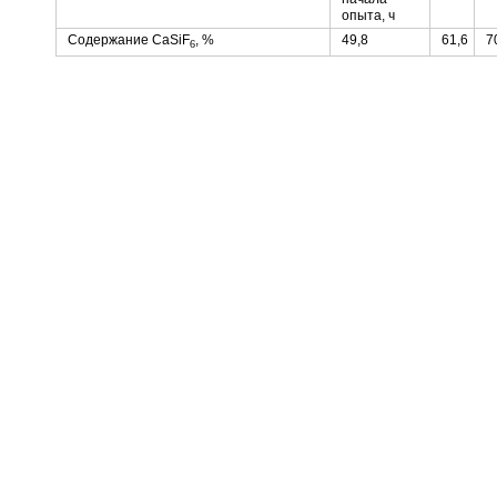
опыта, ч
Содержание CaSiF
, %
49,8
61,6
7
6