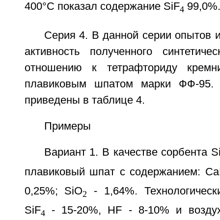
400°С показал содержание SiF
99,0%
4
Серия 4. В данной серии опытов 
активность полученного синтетиче
отношению к тетрафториду кремн
плавиковым шпатом марки ФФ-95. 
приведены в таблице 4.
Примеры
Вариант 1. В качестве сорбента S
плавиковый шпат с содержанием: Ca
0,25%; SiO
- 1,64%. Технологическ
2
SiF
- 15-20%, HF - 8-10% и воздух
4