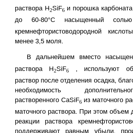
раствора H
SiF
и порошка карбоната
2
6
до 60-80°С насыщенный соль
кремнефтористоводородной кислот
менее 3,5 моля.
В дальнейшем вместо насыщен
раствора H
SiF
, используют об
2
6
раствор после отделения осадка, благ
необходимость дополнительн
растворенного CaSiF
из маточного ра
6
маточного раствора. При этом объем 
реакции раствора кремнефтористов
поддерживают равным убыли, про