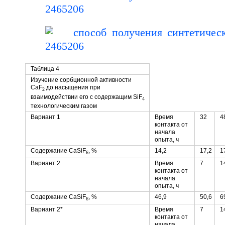
Таблица 4
Изучение сорбционной активности
CaF
до насыщения при
2
взаимодействии его с содержащим SiF
4
технологическим газом
Вариант 1
Время
32
4
контакта от
начала
опыта, ч
Содержание CaSiF
, %
14,2
17,2
1
6
Вариант 2
Время
7
1
контакта от
начала
опыта, ч
Содержание CaSiF
, %
46,9
50,6
6
6
Вариант 2*
Время
7
1
контакта от
начала