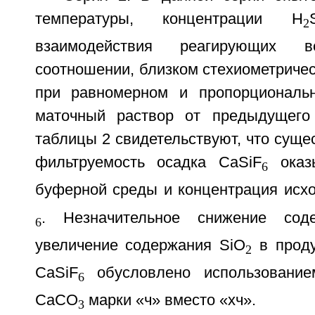
температуры, концентрации H
2
взаимодействия реагирующих
соотношении, близком стехиометрическ
при равномерном и пропорциональ
маточный раствор от предыдущего 
таблицы 2 свидетельствуют, что суще
фильтруемость осадка CaSiF
оказы
6
буферной среды и концентрация исх
. Незначительное снижение сод
6
увеличение содержания SiO
в проду
2
CaSiF
обусловлено использование
6
CaCO
марки «ч» вместо «хч».
3