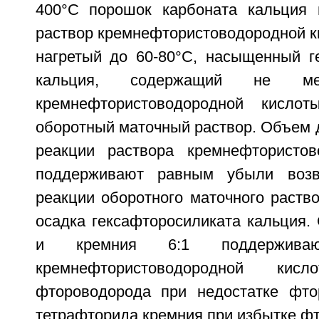
400°С порошок карбоната кальция 
раствор кремнефтористоводородной к
нагретый до 60-80°С, насыщенный г
кальция, содержащий не м
кремнефтористоводородной кисло
оборотный маточный раствор. Объем 
реакции раствора кремнефтористов
поддерживают равным убыли возв
реакции оборотного маточного раств
осадка гексафторосиликата кальция.
и кремния 6:1 поддержива
кремнефтористоводородной кис
фтороводорода при недостатке фто
тетрафторида кремния при избытке фт