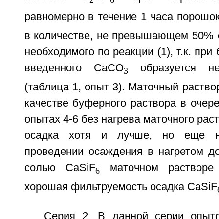
2
6
равномерно в течение 1 часа порош
в количестве, не превышающем 50% о
необходимого по реакции (1), т.к. пр
введенного СаСО
образуется не
3
(таблица 1, опыт 3). Маточный раство
качестве буферного раствора в очере
опытах 4-6 без нагрева маточного рас
осадка хотя и лучше, но еще не
проведении осаждения в нагретом д
солью CaSiF
маточном растворе 
6
хорошая фильтруемость осадка CaSiF
Серия 2. В данной серии опыт