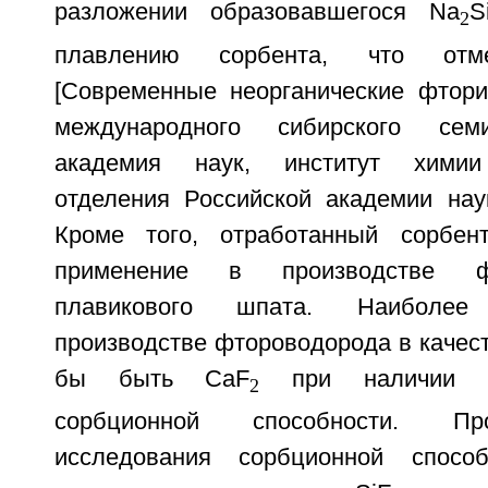
разложении образовавшегося Na
S
2
плавлению сорбента, что от
[Современные неорганические фтори
международного сибирского семи
академия наук, институт химии 
отделения Российской академии наук.
Кроме того, отработанный сорбе
применение в производстве ф
плавикового шпата. Наиболе
производстве фтороводорода в качест
бы быть CaF
при наличии уд
2
сорбционной способности. П
исследования сорбционной способ