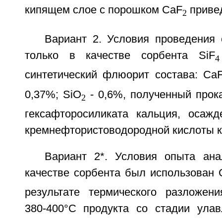
кипящем слое с порошком CaF
привед
2
Вариант 2. Условия проведения 
только в качестве сорбента SiF
4
синтетический флюорит состава: Ca
0,37%; SiO
- 0,6%, полученный прок
2
гексафторосиликата кальция, осажд
кремнефтористоводородной кислоты к
Вариант 2*. Условия опыта ана
качестве сорбента был использован 
результате термического разложен
380-400°С продукта со стадии улав