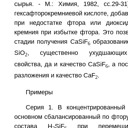
сырья. - М.: Химия, 1982, сс.29-31
гексафторокремниевой кислоте, доба
при недостатке фтора или диокси
кремния при избытке фтора. Это поз
стадии получения CaSiF
образовани
6
SiO
, существенно ухудшающих
2
свойства, да и качество CaSiF
, а по
6
разложения и качество CaF
.
2
Примеры
Серия 1. В концентрированный
основном сбалансированный по фтору
состава H
SiF
при перемешив