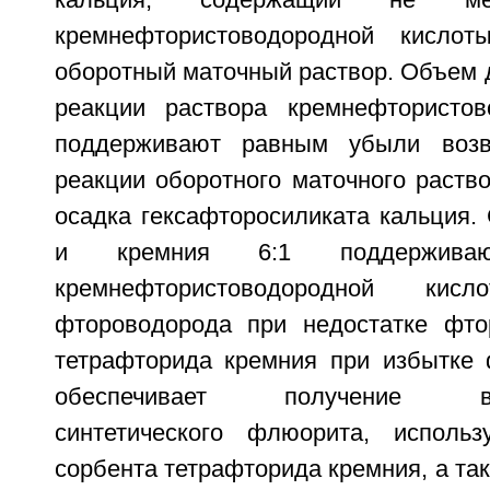
кальция, содержащий не м
кремнефтористоводородной кисло
оборотный маточный раствор. Объем 
реакции раствора кремнефтористов
поддерживают равным убыли возв
реакции оборотного маточного раств
осадка гексафторосиликата кальция.
и кремния 6:1 поддержива
кремнефтористоводородной кис
фтороводорода при недостатке фто
тетрафторида кремния при избытке 
обеспечивает получение высо
синтетического флюорита, использ
сорбента тетрафторида кремния, а так