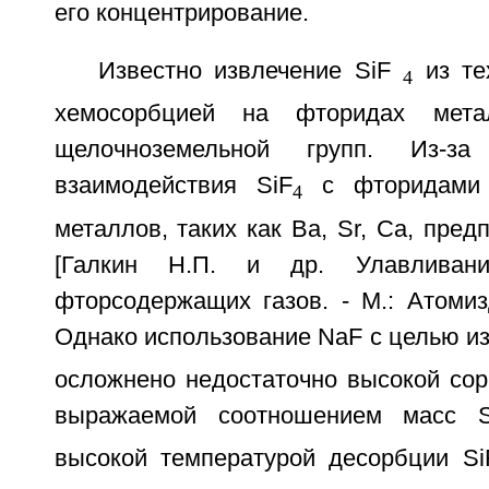
его концентрирование.
Известно извлечение SiF
из тех
4
хемосорбцией на фторидах мет
щелочноземельной групп. Из-за
взаимодействия SiF
с фторидами 
4
металлов, таких как Ва, Sr, Ca, пред
[Галкин Н.П. и др. Улавливан
фторсодержащих газов. - М.: Атомизда
Однако использование NaF с целью из
осложнено недостаточно высокой сор
выражаемой соотношением масс S
высокой температурой десорбции Si