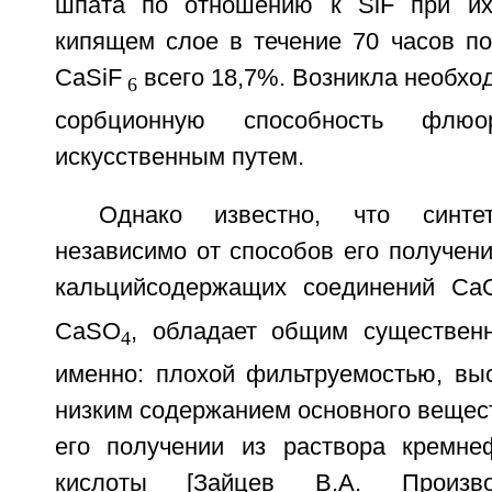
шпата по отношению к SiF при их
кипящем слое в течение 70 часов по
CaSiF
всего 18,7%. Возникла необхо
6
сорбционную способность флюор
искусственным путем.
Однако известно, что синтет
независимо от способов его получен
кальцийсодержащих соединений Са
CaSO
, обладает общим существен
4
именно: плохой фильтруемостью, вы
низким содержанием основного веществ
его получении из раствора кремне
кислоты [Зайцев В.А. Произво