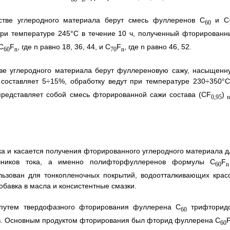
естве углеродного материала берут смесь фуллеренов С
и C
60
при температуре 245°С в течение 10 ч, полученный фторированн
С
F
, где n равно 18, 36, 44, и C
F
, где n равно 46, 52.
60
n
70
n
стве углеродного материала берут фуллереновую сажу, насыщенн
составляет 5÷15%, обработку ведут при температуре 230÷350°С
представляет собой смесь фторированной сажи состава (CF
)
0,95
n
ка и касается получения фторированного углеродного материала д
очников тока, а именно полифторфуллеренов формулы C
F
60
n
ьзован для тонкопленочных покрытий, водоотталкивающих красо
бавка в масла и консистентные смазки.
 путем твердофазного фторирования фуллерена C
трифторид
60
ов. Основным продуктом фторирования был фторид фуллерена C
60