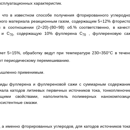
ксплуатационных характеристик.
, что в известном способе получения фторированного углеродно
ного материала реакционным газом, содержащим 5÷12% фтористо
в соотношении (2÷20)-(80÷98) об.% соответственно, в качест
и C
, содержащую 10% фуллерена C
, фуллереновую саж
70
70
яет 5÷15%, обработку ведут при температуре 230÷350°C в течен
ают периодическому перемешиванию.
мышленно применимым.
риды фуллерена и фуллереновой сажи с суммарным содержани
иала катодов литиевых первичных источников тока, тонкопленочн
ющими свойствами, наполнитель полимерных нанокомпозици
нсистентные смазки.
 а именно фторированных углеродов, для катодов источников тока