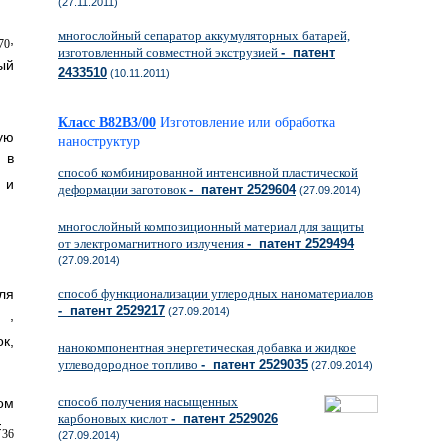
(27.11.2011)
многослойный сепаратор аккумуляторных батарей,
,
70
изготовленный совместной экструзией
- патент
ый
2433510
(10.11.2011)
Класс B82B3/00
Изготовление или обработка
ую
наноструктур
 в
способ комбинированной интенсивной пластической
и
деформации заготовок
- патент 2529604
(27.09.2014)
многослойный композиционный материал для защиты
от электромагнитного излучения
- патент 2529494
(27.09.2014)
способ функционализации углеродных наноматериалов
ля
- патент 2529217
(27.09.2014)
,
к,
нанокомпонентная энергетическая добавка и жидкое
углеводородное топливо
- патент 2529035
(27.09.2014)
способ получения насыщенных
ом
карбоновых кислот
- патент 2529026
F
36
(27.09.2014)