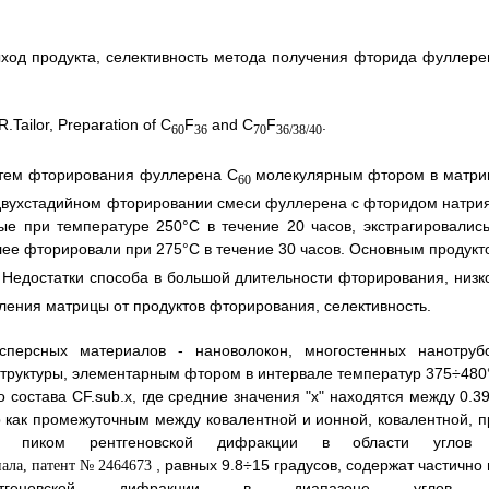
ыход продукта, селективность метода получения фторида фуллере
R.Tailor, Preparation оf C
F
and C
F
.
60
36
70
36/38/40
утем фторирования фуллерена C
молекулярным фтором в матри
60
 двухстадийном фторировании смеси фуллерена с фторидом натрия
ые при температуре 250°C в течение 20 часов, экстрагировались
лее фторировали при 275°C в течение 30 часов. Основным продукт
. Недостатки способа в большой длительности фторирования, низк
ения матрицы от продуктов фторирования, селективность.
персных материалов - нановолокон, многостенных нанотрубо
труктуры, элементарным фтором в интервале температур 375÷480
состава CF.sub.x, где средние значения "х" находятся между 0.39
р как промежуточным между ковалентной и ионной, ковалентной, п
ся пиком рентгеновской дифракции в области углов
, равных 9.8÷15 градусов, содержат частично 
тгеновской дифракции в диапазоне углов