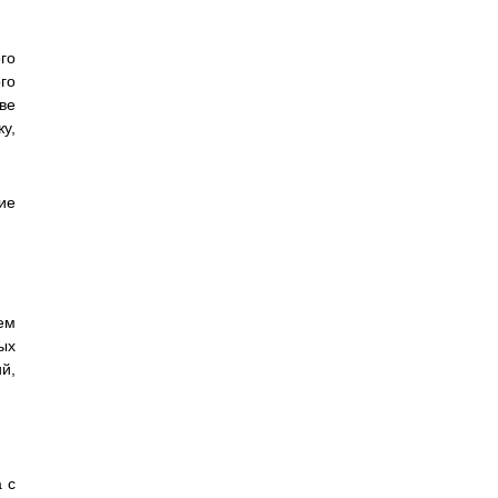
го
го
ве
у,
ие
ем
ых
й,
 с