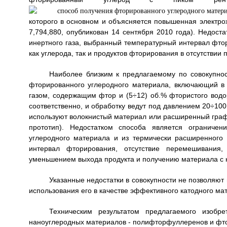
которого в основном и объясняется повышенная электрохи
7,794,880, опубликован 14 сентября 2010 года). Недост
инертного газа, выбранный температурный интервал фт
как углерода, так и продуктов фторирования в отсутствии
Наиболее близким к предлагаемому по совокупнос
фторированного углеродного материала, включающий в
газом, содержащим фтор и (5÷12) об.% фтористого водо
соответственно, и обработку ведут под давлением 20÷100
используют волокнистый материал или расширенный графи
прототип). Недостатком способа является ограничен
углеродного материала и из термически расширенного
интервал фторирования, отсутствие перемешивания,
уменьшением выхода продукта и получению материала с 
Указанные недостатки в совокупности не позволяют 
использования его в качестве эффективного катодного мат
Техническим результатом предлагаемого изобре
наноуглеродных материалов - полифторфуллеренов и фт