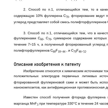
2. Способ по п.1, отличающийся тем, то в кач
содержащую 10% фуллерена С
, фторирование ведут 
70
углерод представляет собой смесь полифторфуллеренов 
3. Способ по п.1, отличающийся тем, что в каче
фуллеренами С
, C
, суммарное содержание которых 
60
70
течение 7÷15 ч, а полученный фторированный углерод 
полифторфуллеренов C
F
, и C
F
.
60
18÷44
70
46÷52
Описание изобретения к патенту
Изобретение относится к химическим источникам то
положительных электродов первичных литиевых ист
фторированной фуллереновой сажи и может быть испол
нанокомпозитов, как антифрикционная противоизносная до
Известен способ получения фторида фуллерена
марганца MnF
при температуре 330°C в течение 24 час
3