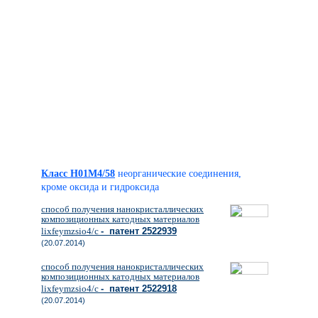
Класс H01M4/58
неорганические соединения,
кроме оксида и гидроксида
способ получения нанокристаллических
композиционных катодных материалов
lixfeymzsio4/c
- патент 2522939
(20.07.2014)
способ получения нанокристаллических
композиционных катодных материалов
lixfeymzsio4/c
- патент 2522918
(20.07.2014)