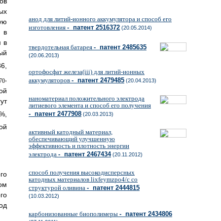
ов
ых
анод для литий-ионного аккумулятора и способ его
ую
изготовления
- патент 2516372
(20.05.2014)
 в
 в
твердотельная батарея
- патент 2485635
ный
(20.06.2013)
36,
ортофосфат железа(iii) для литий-ионных
,
аккумуляторов
- патент 2479485
(20.04.2013)
70
ой
наноматериал положительного электрода
гут
литиевого элемента и способ его получения
- патент 2477908
%,
(20.03.2013)
ой
активный катодный материал,
обеспечивающий улучшенную
эффективность и плотность энергии
электрода
- патент 2467434
(20.11.2012)
способ получения высокодисперсных
го
катодных материалов lixfeymzpo4/c со
ом
структурой оливина
- патент 2444815
го
(10.03.2012)
од
карбонизованные биополимеры
- патент 2434806