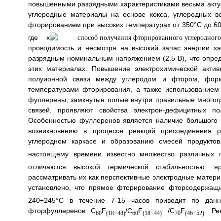
повышенными разрядными характеристиками весьма акту
углеродные материалы на основе кокса, углеродных 
фторированием при высоких температурах от 350°C до 
где х
проводимость и несмотря на высокий запас энергии х
разрядным номинальным напряжением (2.5 В), что опред
этих материалах. Повышение электрохимической акти
полуионной связи между углеродом и фтором, форм
температурами фторирования, а также использованием
фуллерены, замкнутые полые внутри правильные многог
связей, проявляют свойства электрон-дефицитных п
Особенностью фуллеренов является наличие большого к
возникновению в процессе реакций присоединения р
углеродном каркасе и образованию смесей продукто
настоящему времени известно множество различных 
отличаются высокой термической стабильностью, я
рассматривать их как перспективные электродные матер
установлено, что прямое фторирование фторсодержащ
240÷245°C в течение 7-15 часов приводит по данн
фторфуллеренов C
F
/С
F
/С
F
. Ре
60
(18÷48)
60
(18÷44)
70
(46÷52)