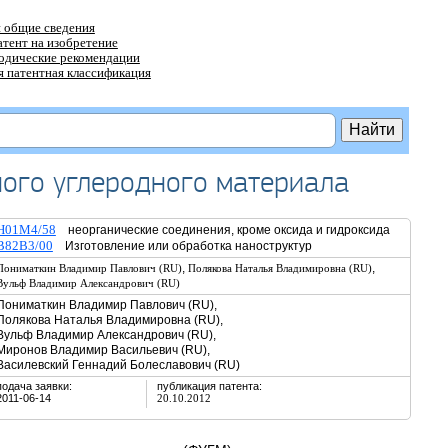
 общие сведения
атент на изобретение
тодические рекомендации
 патентная классификация
ого углеродного материала
H01M4/58
неорганические соединения, кроме оксида и гидроксида
B82B3/00
Изготовление или обработка наноструктур
,
,
Пониматкин Владимир Павлович (RU)
Полякова Наталья Владимировна (RU)
Вульф Владимир Александрович (RU)
Пониматкин Владимир Павлович (RU),
Полякова Наталья Владимировна (RU),
Вульф Владимир Александрович (RU),
Миронов Владимир Васильевич (RU),
Василевский Геннадий Болеславович (RU)
подача заявки:
публикация патента:
2011-06-14
20.10.2012