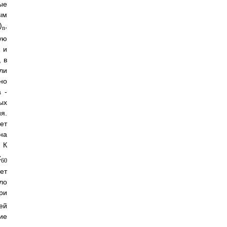
ые
ым
)
,
n
ую
 и
 в
ли
но
 -
ых
я.
ет
на
К
С
60
ет
ло
ри
ей
ие