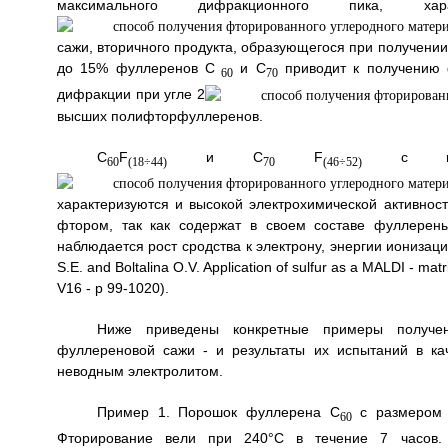
максимального дифракционного пика, 
сажи, вторичного продукта, образующегося при получени
до 15% фуллеренов С
и С
приводит к получению 
60
70
дифракции при угле 2
высших полифторфуллеренов.
С
F
и C
F
с пико
60
(18÷44)
70
(46÷52)
характеризуются и высокой электрохимической активнос
фтором, так как содержат в своем составе фуллерен
наблюдается рост сродства к электрону, энергии ионизации 
S.E. and Boltalina O.V. Application of sulfur as a MALDI - ma
V16 - p 99-1020).
Ниже приведены конкретные примеры получе
фуллереновой сажи - и результаты их испытаний в кач
неводным электролитом.
Пример 1. Порошок фуллерена С
с размером 
60
Фторирование вели при 240°C в течение 7 часов. 