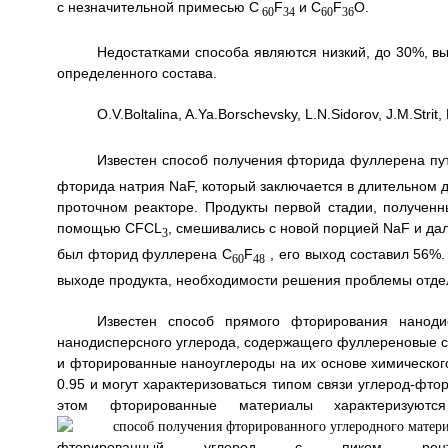
с незначительной примесью C
F
и C
F
O.
60
34
60
36
Недостатками способа являются низкий, до 30%, в
определенного состава.
O.V.Boltalina, A.Ya.Borschevsky, L.N.Sidorov, J.M.Strit, 
Известен способ получения фторида фуллерена п
фторида натрия NaF, который заключается в длительном
проточном реакторе. Продукты первой стадии, полученн
помощью CFCL
, смешивались с новой порцией NaF и да
3
был фторид фуллерена C
F
, его выход составил 56%
60
48
выходе продукта, необходимости решения проблемы отдел
Известен способ прямого фторирования нанодис
нанодисперсного углерода, содержащего фуллереновые с
и фторированные наноуглероды на их основе химического 
0.95 и могут характеризоваться типом связи углерод-фто
этом фторированные материалы характеризуют
фторированный углерод с пиком рен