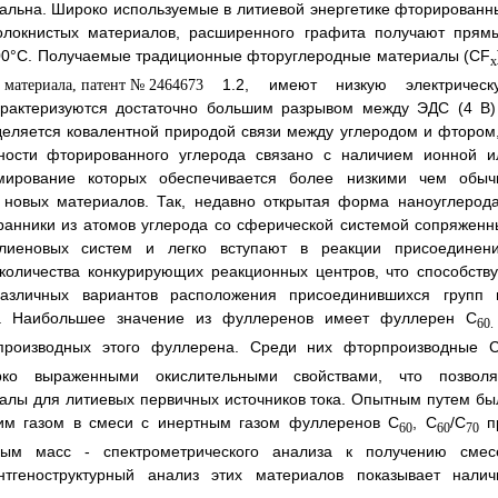
альна. Широко используемые в литиевой энергетике фторированн
волокнистых материалов, расширенного графита получают прям
600°C. Получаемые традиционные фторуглеродные материалы (CF
x
1.2, имеют низкую электрическ
арактеризуются достаточно большим разрывом между ЭДС (4 В)
еляется ковалентной природой связи между углеродом и фтором,
вности фторированного углерода связано с наличием ионной и
ирование которых обеспечивается более низкими чем обыч
 новых материалов. Так, недавно открытая форма наноуглерода
ранники из атомов углерода со сферической системой сопряженн
олиеновых систем и легко вступают в реакции присоединени
оличества конкурирующих реакционных центров, что способству
азличных вариантов расположения присоединившихся групп 
в. Наибольшее значение из фуллеренов имеет фуллерен C
60.
производных этого фуллерена. Среди них фторпроизводные 
рко выраженными окислительными свойствами, что позволя
иалы для литиевых первичных источников тока. Опытным путем бы
им газом в смеси с инертным газом фуллеренов C
, C
/C
п
60
60
70
ым масс - спектрометрического анализа к получению смес
нтгеноструктурный анализ этих материалов показывает налич