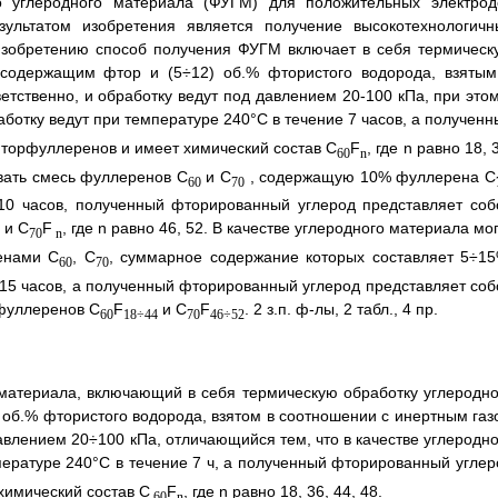
о углеродного материала (ФУГМ) для положительных электрод
зультатом изобретения является получение высокотехнологичн
изобретению способ получения ФУГМ включает в себя термическ
 содержащим фтор и (5÷12) об.% фтористого водорода, взятым
етственно, и обработку ведут под давлением 20-100 кПа, при этом
аботку ведут при температуре 240°С в течение 7 часов, а получен
торфуллеренов и имеет химический состав C
F
, где n равно 18, 
60
n
овать смесь фуллеренов С
и С
, содержащую 10% фуллерена C
60
70
10 часов, полученный фторированный углерод представляет соб
, и C
F
, где n равно 46, 52. В качестве углеродного материала мо
70
n
енами С
, C
, суммарное содержание которых составляет 5÷15
60
70
÷15 часов, а полученный фторированный углерод представляет соб
фуллеренов С
F
и C
F
. 2 з.п. ф-лы, 2 табл., 4 пр.
60
18÷44
70
46÷52
материала, включающий в себя термическую обработку углеродно
об.% фтористого водорода, взятом в соотношении с инертным газ
авлением 20÷100 кПа, отличающийся тем, что в качестве углеродно
мпературе 240°С в течение 7 ч, а полученный фторированный углер
химический состав С
F
, где n равно 18, 36, 44, 48.
60
n