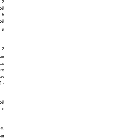
 2
ой
 5
ой
, и
 2
ия
со
го
pov
2 -
ой
 с
е.
ия