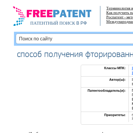
Терминология и
Как получить п
Роспатент - ме
Международная
В РФ
ПАТЕНТНЫЙ ПОИСК
способ получения фторированн
Классы МПК:
Автор(ы):
Патентообладатель(и):
Приоритеты: