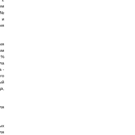
ем
 №
 и
ия
ия
ым
.%
ла
 -
го
ый
а,
ля
ых
ля