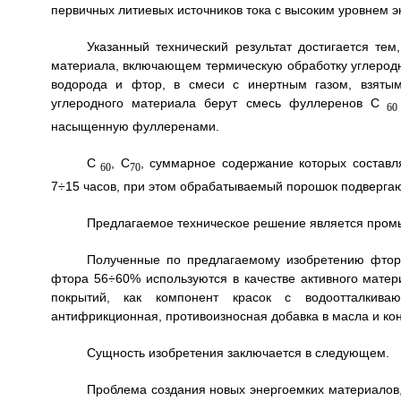
первичных литиевых источников тока с высоким уровнем э
Указанный технический результат достигается тем
материала, включающем термическую обработку углерод
водорода и фтор, в смеси с инертным газом, взятым 
углеродного материала берут смесь фуллеренов C
60
насыщенную фуллеренами.
C
, C
, суммарное содержание которых составл
60
70
7÷15 часов, при этом обрабатываемый порошок подверг
Предлагаемое техническое решение является про
Полученные по предлагаемому изобретению фто
фтора 56÷60% используются в качестве активного матер
покрытий, как компонент красок с водоотталкива
антифрикционная, противоизносная добавка в масла и ко
Сущность изобретения заключается в следующем.
Проблема создания новых энергоемких материалов,