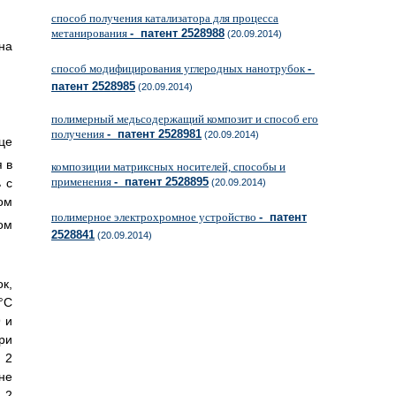
способ получения катализатора для процесса
метанирования
- патент 2528988
(20.09.2014)
на
способ модифицирования углеродных нанотрубок
-
патент 2528985
(20.09.2014)
полимерный медьсодержащий композит и способ его
получения
- патент 2528981
(20.09.2014)
це
 в
композиции матриксных носителей, способы и
применения
- патент 2528895
 с
(20.09.2014)
ом
полимерное электрохромное устройство
- патент
ом
2528841
(20.09.2014)
к,
°C
 и
ри
 2
не
 2