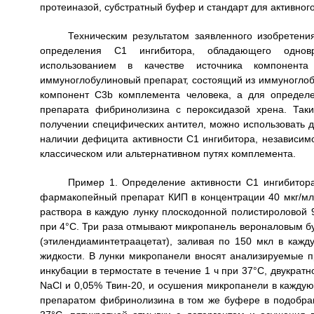
протеиназой, субстратный буфер и стандарт для активног
Техническим результатом заявленного изобретен
определения С1 ингибитора, обладающего однов
использованием в качестве источника компонент
иммуноглобулиновый препарат, состоящий из иммуноглобу
компонент C3b комплемента человека, а для определе
препарата фибринолизина с пероксидазой хрена. Так
получении специфических антител, можно использовать д
наличии дефицита активности С1 ингибитора, независимо
классическом или альтернативном путях комплемента.
Пример 1. Определение активности С1 ингибитора
фармакопейный препарат КИП в концентрации 40 мкг/мл 
раствора в каждую лунку плоскодонной полистироловой 
при 4°С. Три раза отмывают микропанель вероналовым б
(этилендиаминтетраацетат), заливая по 150 мкл в кажд
жидкости. В лунки микропанели вносят анализируемые п
инкубации в термостате в течение 1 ч при 37°С, двукра
NaCl и 0,05% Твин-20, и осушения микропанели в кажду
препаратом фибринолизина в том же буфере в подобран