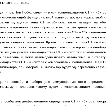
о-кишечного тракта.
х типов. Тип I обусловлен низкими концентрациями С1 ингибитор
ли отсутствующей функциональной активностью, но в нормальной и
словлен мутациями гена С1 ингибитора, такие мутации на обе
аться по-разному. Таким образом, в настоящее время известно, ч
зами ковалентно (например, с компонентами C1s и C1r комплемен
 карбоксильной группы ингибитора с гидроксильной группой сери
уть активации комплемента. Кроме того, известно, что С1 ингибит
племента, блокируя его взаимодействие с фактором В и ингибир
ли эти два участка взаимодействия С1 ингибитора с комплементом
 разнесены и могут взаимодействовать независимо, в литерату
аимодействия С1 ингибитора с компонентами комплемента C1s и C
нгибитора, при котором С1 ингибитор будет одновременно связан
ми.
здание способа и набора для иммуноферментного определен
ическому и альтернативному путям с использованием простых
и способа иммуноферментного определения С1 ингибитора, котор