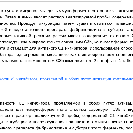
 в лунках микропанели для иммуноферментного анализа аптечно
. Затем в лунки вносят раствор анализируемой пробы, содержащ
вностью. Проводят инкубацию, затем сушат и отмывают планшет,
зой в виде аптечного препарата фибринолизина и субстрат это
ферментативной реакции рассчитывают содержание активного 
 плоскодонную микропанель со связанным С3b, конъюгат фермента
та и стандарт для активного С1 ингибитора. Использование спосо
ибитора, одновременно связанного как с ингибированием серинов
омплемента с компонентом С3b комплемента. 2 н.п. ф-лы, 1 табл.,
ивности С1 ингибитора, проявляемой в обоих путях активац
опанели для иммуноферментного анализа сорбируют С3b в ви
 вносят раствор анализируемой пробы, содержащий С1 ингибит
дят инкубацию и после осушения планшета и отмывки в лунки внос
ечного препарата фибринолизина и субстрат этого фермента, пос