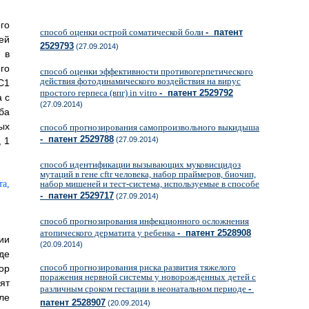
го
способ оценки острой соматической боли
- патент
ей
2529793
(27.09.2014)
 в
го
способ оценки эффективности противогерпетического
действия фотодинамического воздействия на вирус
С1
простого герпеса (впг) in vitro
- патент 2529792
 с
(27.09.2014)
ба
ых
способ прогнозирования самопроизвольного выкидыша
- патент 2529788
 1
(27.09.2014)
способ идентификации вызывающих муковисцидоз
мутаций в гене cftr человека, набор праймеров, биочип,
набор мишеней и тест-система, используемые в способе
- патент 2529717
(27.09.2014)
способ прогнозирования инфекционного осложнения
атопического дерматита у ребенка
- патент 2528908
ии
(20.09.2014)
де
способ прогнозирования риска развития тяжелого
ор
поражения нервной системы у новорожденных детей с
ят
различным сроком гестации в неонатальном периоде
-
ле
патент 2528907
(20.09.2014)