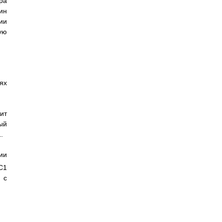
ра
ин
ии
ую
ях
ит
ый
.
ии
С1
 с