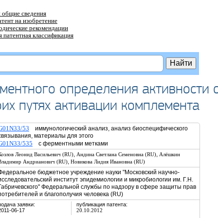
 общие сведения
атент на изобретение
тодические рекомендации
 патентная классификация
ментного определения активности 
оих путях активации комплемента
G01N33/53
иммунологический анализ, анализ биоспецифического
связывания, материалы для этого
G01N33/535
с ферментными метками
,
,
Козлов Леонид Васильевич (RU)
Андина Светлана Семеновна (RU)
Алёшкин
,
Владимир Андрианович (RU)
Новикова Лидия Ивановна (RU)
Федеральное бюджетное учреждение науки "Московский научно-
исследовательский институт эпидемиологии и микробиологии им. Г.Н.
Габричевского" Федеральной службы по надзору в сфере защиты прав
потребителей и благополучия человека (RU)
подача заявки:
публикация патента:
2011-06-17
20.10.2012