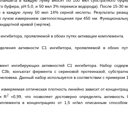
планшета в каждую лунку вносят по 100 мкл субстратного буфе
го буфера, рН 5,0, и 50 мкл 3% перекиси водорода). После 15-30 м
 в каждую лунку 50 мкл 14% серной кислоты. Результаты реакц
м лучом измерением светопоглощения при 450 нм. Функциональн
андартной кривой (чертеж).
ингибитора, проявляемой в обоих путях активации комплемента.
еления активности С1 ингибитора, проявляемой в обоих пут
ент ингибирующих активностей С1 ингибитора. Набор содерж
 C3b, конъюгат фермента с сериновой протеиназой, субстратн
человека. Данный набор используется в соответствии с примером 1
о измеряемая оптическая плотность линейно зависит от концентрац
2
и R
=0,99, что позволяет достоверно определять активность 
омплемента в концентрациях от 1,5 нг/мл описанным способом