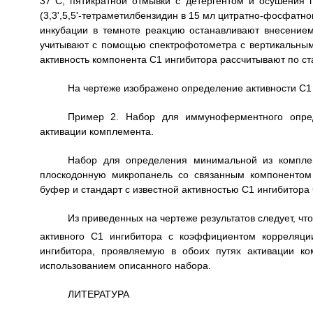
37°С, пятикратной отмывки с детергентом и осушения 
(3,3',5,5'-тетраметилбензидин в 15 мл цитратно-фосфатно
инкубации в темноте реакцию останавливают внесением
учитывают с помощью спектрофотометра с вертикальны
активность компонента С1 ингибитора рассчитывают по ст
На чертеже изображено определение активности С1 
Пример 2. Набор для иммуноферментного опред
активации комплемента.
Набор для определения минимальной из комплем
плоскодонную микропанель со связанным компонентом
буфер и стандарт с известной активностью С1 ингибитора 
Из приведенных на чертеже результатов следует, чт
активного С1 ингибитора с коэффициентом корреляци
ингибитора, проявляемую в обоих путях активации к
использованием описанного набора.
ЛИТЕРАТУРА