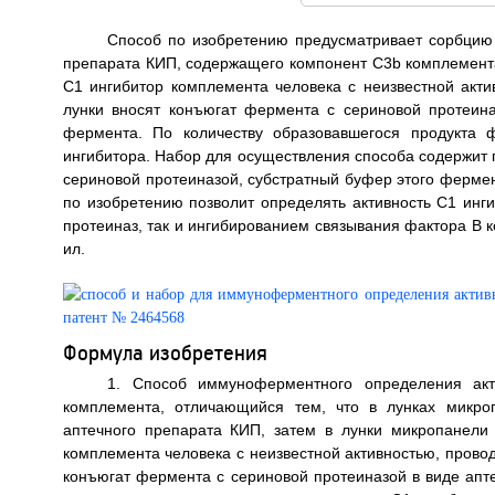
Способ по изобретению предусматривает сорбцию
препарата КИП, содержащего компонент С3b комплемента
С1 ингибитор комплемента человека с неизвестной акти
лунки вносят конъюгат фермента с сериновой протеина
фермента. По количеству образовавшегося продукта 
ингибитора. Набор для осуществления способа содержит
сериновой протеиназой, субстратный буфер этого фермен
по изобретению позволит определять активность С1 инг
протеиназ, так и ингибированием связывания фактора В к
ил.
Формула изобретения
1. Способ иммуноферментного определения акт
комплемента, отличающийся тем, что в лунках микр
аптечного препарата КИП, затем в лунки микропанели
комплемента человека с неизвестной активностью, прово
конъюгат фермента с сериновой протеиназой в виде апт