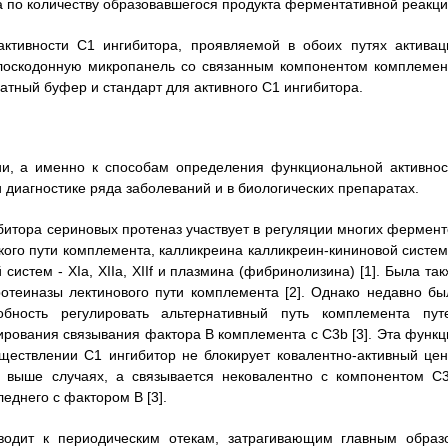
а по количеству образовавшегося продукта ферментативной реакци
ктивности С1 ингибитора, проявляемой в обоих путях активац
плоскодонную микропанель со связанным компонентом комплемен
атный буфер и стандарт для активного С1 ингибитора.
ии, а именно к способам определения функциональной активнос
 диагностике ряда заболеваний и в биологических препаратах.
битора сериновых протеназ участвует в регуляции многих фермент
ского пути комплемента, калликреина калликреин-кининовой систем
стем - XIa, XIIa, XIIf и плазмина (фибринолизина) [1]. Была так
отеиназы лектинового пути комплемента [2]. Однако недавно бы
бность регулировать альтернативный путь комплемента пут
рования связывания фактора В комплемента с C3b [3]. Эта функц
уществлении С1 ингибитор не блокирует ковалентно-активный цен
х выше случаях, а связывается нековалентно с компонентом C3
еднего с фактором В [3].
иводит к периодическим отекам, затрагивающим главным образ