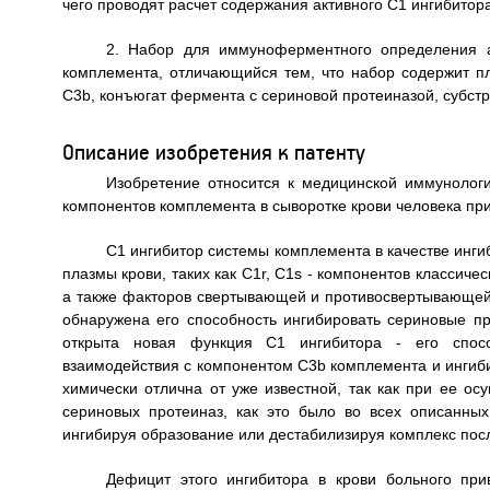
чего проводят расчет содержания активного С1 ингибитор
2. Набор для иммуноферментного определения а
комплемента, отличающийся тем, что набор содержит 
С3b, конъюгат фермента с сериновой протеиназой, субстр
Описание изобретения к патенту
Изобретение относится к медицинской иммунолог
компонентов комплемента в сыворотке крови человека при
С1 ингибитор системы комплемента в качестве инги
плазмы крови, таких как C1r, C1s - компонентов классиче
а также факторов свертывающей и противосвертывающей си
обнаружена его способность ингибировать сериновые пр
открыта новая функция С1 ингибитора - его спосо
взаимодействия с компонентом C3b комплемента и ингиби
химически отлична от уже известной, так как при ее ос
сериновых протеиназ, как это было во всех описанны
ингибируя образование или дестабилизируя комплекс посл
Дефицит этого ингибитора в крови больного пр