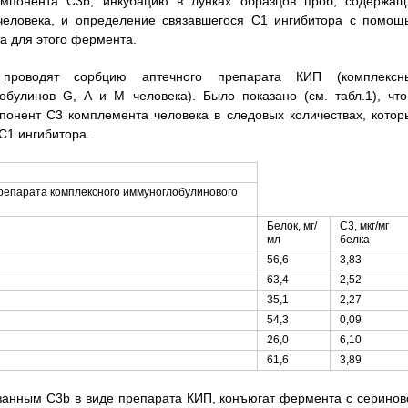
омпонента C3b, инкубацию в лунках образцов проб, содержащ
человека, и определение связавшегося С1 ингибитора с помощ
а для этого фермента.
роводят сорбцию аптечного препарата КИП (комплексн
булинов G, А и М человека). Было показано (см. табл.1), что
понент С3 комплемента человека в следовых количествах, котор
С1 ингибитора.
репарата комплексного иммуноглобулинового
Белок, мг/
С3, мкг/мг
мл
белка
56,6
3,83
63,4
2,52
35,1
2,27
54,3
0,09
26,0
6,10
61,6
3,89
занным C3b в виде препарата КИП, конъюгат фермента с серинов