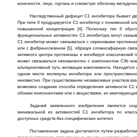
конечности, лицо, гортань и слизистую оболочку желудочн
Наследственный дефицит С1 ингибитора бывает дву
При типе II продуцируется С1 ингибитор с пониженной и
повышенной концентрации [4]. Поскольку тип II обу
функциональных активностях С1 ингибитора могут сказыв
С1 ингибитор может связываться с сериновыми протеина
или с фибринолизином [5], образуя сложноэфирную связь
активного центра протеиназы и ингибируя классический п
может связываться нековалентно с компонентом C3b ком
альтернативный путь активации комплемента. Находятся 
одном месте молекулы ингибитора или пространственно
неизвестно. При существовании независимых участков вз
возможно создание способа определения активности С1 и
обоими компонентами или с веществами, их имитирующи
Задачей заявленного изобретения является со
минимальной из активностей С1 ингибитора по класс
доступных средств без специфических антител.
Поставленная задача достигается путем разработк