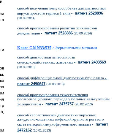
и.
способ получения иммуносорбента для диагностики
ии
вируса простого герпеса 1 типа
- патент 2528896
(20.09.2014)
та
способ прогнозирования развития психической
дезадаптации
- патент 2528886
(20.09.2014)
Класс G01N33/535
с ферментными метками
ти
способ диагностики лептоспироза
сельскохозяйственных животных
- патент 2493569
(20.09.2013)
ов
ы,
способ дифференциальной диагностики бруцеллеза
-
же
патент 2490647
(20.08.2013)
ла
ем
способ прогнозирования тяжести течения
ия
послеоперационного периода у больных калькулезным
холециститом
- патент 2475757
(20.02.2013)
тр
b,
способ серологической диагностики вирусных
желудочно-кишечных инфекций крупного рогатого
скота методом иммуноферментного анализа
- патент
ом
2472162
(10.01.2013)