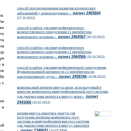
способ прогнозирования развития атопических
заболеваний у новорожденных
- патент 2465604
а.
(27.10.2012)
ли
их
способ и набор для иммуноферментного
количественного определения с1 ингибитора
то
комплемента человека
- патент 2464567
(20.10.2012)
та
на
способ и набор для иммуноферментного
количественного определения с1 ингибитора
ор
комплемента человека
- патент 2464566
(20.10.2012)
уя
 в
способ и набор для иммуноферментного определения
ре
функциональной активности с1-ингибитора по
3b
альтернативному пути
- патент 2458346
(10.08.2012)
 с
комплексный антиген вируса кори, используемый в
качестве компонента иммуноферментной тест-системы
для диагностики антител к вирусу кори
- патент
ия
2441666
(10.02.2012)
 и
штамм вируса паротита драгун для
получения антигена-компонента тест-
системы и иммуноферментная тест-система
ый
для диагностики антител к вирусу паротита
- патент 2348691
(10.03.2009)