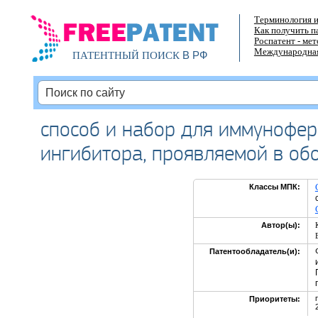
Терминология и
Как получить п
Роспатент - ме
Международная
В РФ
ПАТЕНТНЫЙ ПОИСК
способ и набор для иммунофер
ингибитора, проявляемой в об
Классы МПК:
Автор(ы):
Патентообладатель(и):
Приоритеты: