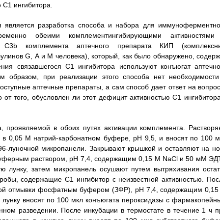
о С1 ингибитора.
ия является разработка способа и набора для иммуноферментно
ременно обеими комплементингибирующими активностями
а C3b комплемента аптечного препарата КИП (комплексн
линов G, А и М человека), который, как было обнаружено, содерж
ния связавшегося С1 ингибитора используют конъюгат аптечно
им образом, при реализации этого способа нет необходимости
оступные аптечные препараты, а сам способ дает ответ на вопрос
 от того, обусловлен ли этот дефицит активностью С1 ингибитора
, проявляемой в обоих путях активации комплемента. Растворя
в 0,05 М натрий-карбонатном буфере, рН 9,5, и вносят по 100 м
96-луночной микропанели. Закрывают крышкой и оставляют на но
уферным раствором, рН 7,4, содержащим 0,15 М NaCl и 50 мМ ЭД
ую лунку, затем микропанель осушают путем вытряхивания остат
робы, содержащие С1 ингибитор с неизвестной активностью. Пос
тной отмывки фосфатным буфером (ЗФР), рН 7,4, содержащим 0,15
ю лунку вносят по 100 мкл конъюгата пероксидазы с фармакопейн
ном разведении. После инкубации в термостате в течение 1 ч п