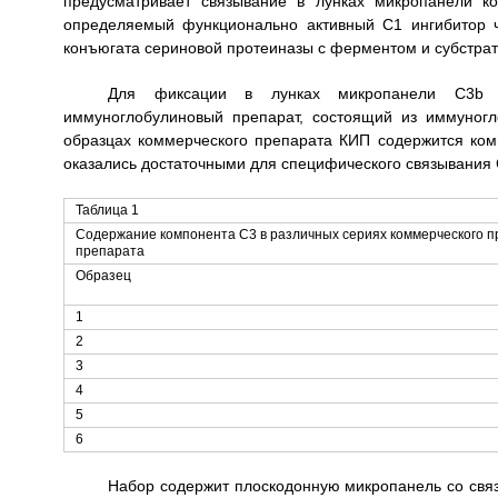
предусматривает связывание в лунках микропанели к
определяемый функционально активный С1 ингибитор 
конъюгата сериновой протеиназы с ферментом и субстрат
Для фиксации в лунках микропанели C3b п
иммуноглобулиновый препарат, состоящий из иммуногло
образцах коммерческого препарата КИП содержится ком
оказались достаточными для специфического связывания 
Таблица 1
Содержание компонента С3 в различных сериях коммерческого п
препарата
Образец
1
2
3
4
5
6
Набор содержит плоскодонную микропанель со свя