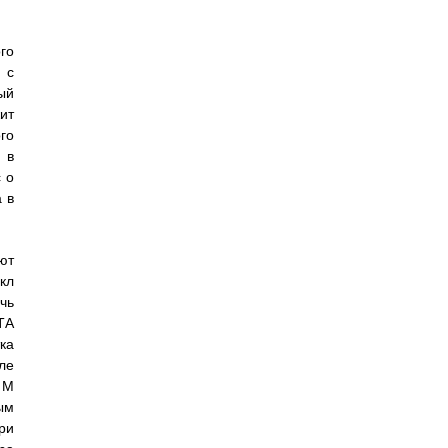
го
 с
ый
ит
го
 в
 о
 в
ют
кл
чь
ТА
ка
ле
 М
ым
ри