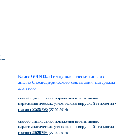
c1
Класс G01N33/53
иммунологический анализ,
анализ биоспецифического связывания, материалы
для этого
способ диагностики поражения вегетативных
парасимпатических узлов головы вирусной этиологии
-
патент 2529795
(27.09.2014)
способ диагностики поражения вегетативных
парасимпатических узлов головы вирусной этиологии
-
патент 2529794
(27.09.2014)