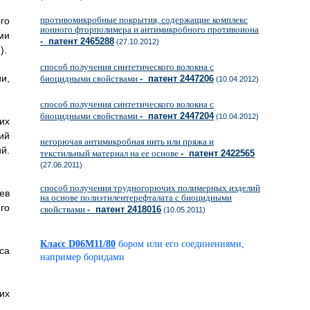
противомикробные покрытия, содержащие комплекс
го
ионного фторполимера и антимикробного противоиона
ми
- патент 2465288
(27.10.2012)
).
способ получения синтетического волокна с
и,
биоцидными свойствами
- патент 2447206
(10.04.2012)
способ получения синтетического волокна с
биоцидными свойствами
- патент 2447204
(10.04.2012)
их
ий
негорючая антимикробная нить или пряжа и
й.
текстильный материал на ее основе
- патент 2422565
(27.06.2011)
способ получения трудногорючих полимерных изделий
ев
на основе полиэтилентерефталата с биоцидными
го
свойствами
- патент 2418016
(10.05.2011)
Класс D06M11/80
бором или его соединениями,
са
например боридами
их