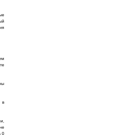
ые
ый
ия
ем
те
ны
 в
и,
не
а 0