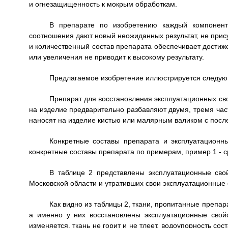
и огнезащищенность к мокрым обработкам.
В препарате по изобретению каждый компонент 
соотношения дают новый неожиданных результат, не прис
и количественный состав препарата обеспечивает достиже
или увеличения не приводит к высокому результату.
Предлагаемое изобретение иллюстрируется следу
Препарат для восстановления эксплуатационных св
на изделие предварительно разбавляют двумя, тремя ча
наносят на изделие кистью или малярным валиком с пос
Конкретные составы препарата и эксплуатационны
конкретные составы препарата по примерам, пример 1 - с
В таблице 2 представлены эксплуатационные сво
Московской области и утративших свои эксплуатационные
Как видно из таблицы 2, ткани, пропитанные препа
а именно у них восстановлены эксплуатационные свойс
изменяется, ткань не горит и не тлеет, водоупорность сос