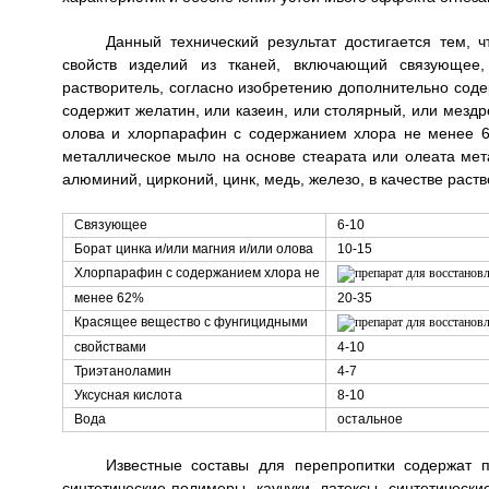
Данный технический результат достигается тем, 
свойств изделий из тканей, включающий связующее
растворитель, согласно изобретению дополнительно содер
содержит желатин, или казеин, или столярный, или мездро
олова и хлорпарафин с содержанием хлора не менее 6
металлическое мыло на основе стеарата или олеата ме
алюминий, цирконий, цинк, медь, железо, в качестве рас
Связующее
6-10
Борат цинка и/или магния и/или олова
10-15
Хлорпарафин с содержанием хлора не
менее 62%
20-35
Красящее вещество с фунгицидными
свойствами
4-10
Триэтаноламин
4-7
Уксусная кислота
8-10
Вода
остальное
Известные составы для перепропитки содержат 
синтетические полимеры, каучуки, латексы, синтетическ