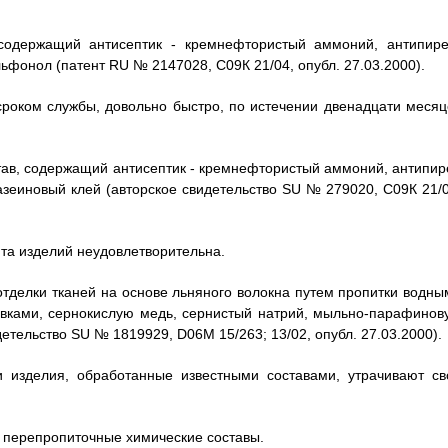
 содержащий антисептик - кремнефтористый аммоний, антипире
фонол (патент RU № 2147028, С09К 21/04, опубл. 27.03.2000).
роком службы, довольно быстро, по истечении двенадцати месяц
тав, содержащий антисептик - кремнефтористый аммоний, антипир
зеиновый клей (авторское свидетельство SU № 279020, С09К 21/0
та изделий неудовлетворительна.
отделки тканей на основе льняного волокна путем пропитки водны
авками, сернокислую медь, сернистый натрий, мыльно-парафинов
етельство SU № 1819929, D06М 15/263; 13/02, опубл. 27.03.2000).
ии изделия, обработанные известными составами, утрачивают св
т перепропиточные химические составы.