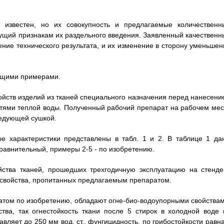
известен, но их совокупность и предлагаемые количественн
ущий признакам их раздельного введения. Заявленный качественн
ние технического результата, и их изменение в сторону уменьшен
ющими примерами.
ойств изделий из тканей специального назначения перед нанесени
стями теплой воды. Полученный рабочий препарат на рабочем мес
ледующей сушкой.
е характеристики представлены в табл. 1 и 2. В таблице 1 да
равнительный, примеры 2-5 - по изобретению.
йства тканей, прошедших трехгодичную эксплуатацию на стенде
 свойства, пропитанных предлагаемым препаратом.
ратом по изобретению, обладают огне-био-водоупорными свойствам
тва, так огнестойкость ткани после 5 стирок в холодной воде 
тавляет до 250 мм вод. ст., фунгицидность, по грибостойкости равн