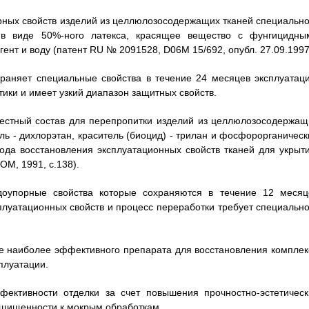
рных свойств изделий из целлюлозосодержащих тканей специально
 в виде 50%-ного латекса, красящее вещество с фунгицидны
агент и воду (патент RU № 2091528, D06М 15/692, опубл. 27.09.1997
раняет специальные свойства в течение 24 месяцев эксплуатаци
тики и имеет узкий диапазон защитных свойств.
вестный состав для перепропитки изделий из целлюлозосодержащ
ь - дихлорэтан, краситель (биоцид) - трилан и фосфорорганическ
ода восстановления эксплуатационных свойств тканей для укрыти
М, 1991, с.138).
одоупорные свойства которые сохраняются в течение 12 месяц
плуатационных свойств и процесс переработки требует специально
е наиболее эффективного препарата для восстановления комплек
плуатации.
фективности отделки за счет повышения прочностно-эстетическ
ащищенности к мокрым обработкам.