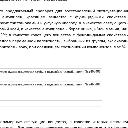
что предлагаемый препарат для восстановлений эксплуатационн
, антипирен, красящее вещество с фунгицидными свойствам
жит триэтаноламин и уксусную кислоту, а в качестве связующего 
вый клей, в качестве антипирена - борат цинка, и/или магния, и/и
2%; в качестве красящего вещества с фунгицидными свойствами
таллов переменной валентности, выбранных из группы, включающ
творителя - воду, при следующем соотношении компонентов, мас.%:
полимерные связующие вещества, в качестве которых использу
ие смолы. Эти вещества являются довольно дорогими и в настоящ