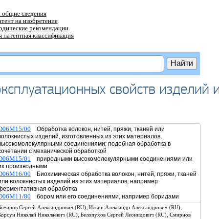
 общие сведения
атент на изобретение
тодические рекомендации
 патентная классификация
эксплуатационных свойств изделий 
D06M15/00
Обработка волокон, нитей, пряжи, тканей или
волокнистых изделий, изготовленных из этих материалов,
высокомолекулярными соединениями; подобная обработка в
сочетании с механической обработкой
D06M15/01
природными высокомолекулярными соединениями или
их производными
D06M16/00
Биохимическая обработка волокон, нитей, пряжи, тканей
или волокнистых изделий из этих материалов, например
ферментативная обработка
D06M11/80
бором или его соединениями, например боридами
,
,
Кочаров Сергей Александрович (RU)
Ильин Александр Александрович (RU)
,
,
Корсун Николай Николаевич (RU)
Белопухов Сергей Леонидович (RU)
Смирнов