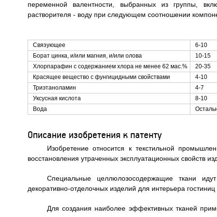
переменной валентности, выбранных из группы, вкл
растворителя - воду при следующем соотношении компоне
Связующее
6-10
Борат цинка, и/или магния, и/или олова
10-15
Хлорпарафин с содержанием хлора не менее 62 мас.%
20-35
Красящее вещество с фунгицидными свойствами
4-10
Триэтаноламин
4-7
Уксусная кислота
8-10
Вода
Осталь
Описание изобретения к патенту
Изобретение относится к текстильной промышлен
восстановления утраченных эксплуатационных свойств изд
Специальные целлюлозосодержащие ткани идут 
декоративно-отделочных изделий для интерьера гостиниц 
Для создания наиболее эффективных тканей прим