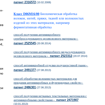
патент 2316572
(10.02.2008)
н-
Класс D06M16/00
Биохимическая обработка
волокон, нитей, пряжи, тканей или волокнистых
изделий из этих материалов, например
ев
ферментативная обработка
способ получения антимикробного
серебросодержащего целлюлозного материала
-
ен
патент 2525545
(20.08.2014)
4,
способ получения антимикробного медьсодержащего
целлюлозного материала
- патент 2523312
(20.07.2014)
способ антимикробной отделки полушерстяной ткани
-
ми
патент 2491377
(27.08.2013)
ую
способ обработки волокнистых материалов для
придания антимикробных и фунгицидных свойств
-
патент 2486301
ои
(27.06.2013)
способ получения нетканых текстильных материалов с
антимикробными свойствами
- патент 2471907
(10.01.2013)