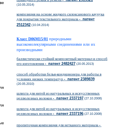
ве
(10.05.2014)
композиция на основе жидкого силоксанового каучука
для покрытия текстильного материала
- патент
2512342
(10.04.2014)
Класс D06M15/01
природными
высокомолекулярными соединениями или их
производными
баллистически стойкий композитный материал и способ
его изготовления
- патент 2482427
(20.05.2013)
способ обработки белья-кондиционера для работы в
условиях низких температур
- патент 2389839
(20.05.2010)
ля
шлихта для нитей из натуральных и искусственных
целлюлозных волокон
- патент 2337197
(27.10.2008)
ля
шлихта для нитей из натуральных и искусственных
целлюлозных волокон
- патент 2337196
(27.10.2008)
ые
пропиточная композиция для нетканого материала
-