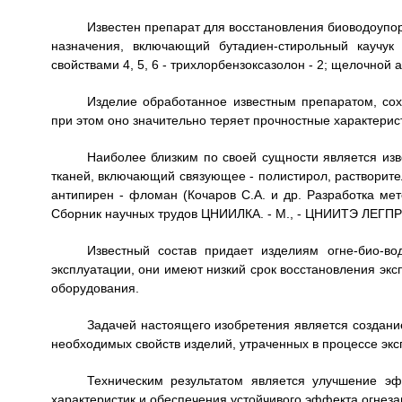
Известен препарат для восстановления биоводоупо
назначения, включающий бутадиен-стирольный каучук
свойствами 4, 5, 6 - трихлорбензоксазолон - 2; щелочной 
Изделие обработанное известным препаратом, сох
при этом оно значительно теряет прочностные характерис
Наиболее близким по своей сущности является из
тканей, включающий связующее - полистирол, растворител
антипирен - фломан (Кочаров С.А. и др. Разработка мет
Сборник научных трудов ЦНИИЛКА. - М., - ЦНИИТЭ ЛЕГПРО
Известный состав придает изделиям огне-био-в
эксплуатации, они имеют низкий срок восстановления экс
оборудования.
Задачей настоящего изобретения является создани
необходимых свойств изделий, утраченных в процессе экс
Техническим результатом является улучшение эф
характеристик и обеспечения устойчивого эффекта огнез