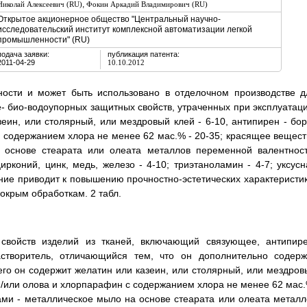
,
Николай Алексеевич (RU)
Фокин Аркадий Владимирович (RU)
Открытое акционерное общество "Центральный научно-
исследовательский институт комплексной автоматизации легкой
промышленности" (RU)
подача заявки:
публикация патента:
2011-04-29
10.10.2012
ности и может быть использовано в отделочном производстве д
 био-водоупорных защитных свойств, утраченных при эксплуатаци
еин, или столярный, или мездровый клей - 6-10, антипирен - бор
 с содержанием хлора не менее 62 мас.% - 20-35; красящее вещест
 основе стеарата или олеата металлов переменной валентност
коний, цинк, медь, железо - 4-10; триэтаноламин - 4-7; уксусн
тение приводит к повышению прочностно-эстетических характеристик
крым обработкам. 2 табл.
 свойств изделий из тканей, включающий связующее, антипире
творитель, отличающийся тем, что он дополнительно содерж
его он содержит желатин или казеин, или столярный, или мездров
, и/или олова и хлорпарафин с содержанием хлора не менее 62 мас.
ами - металлическое мыло на основе стеарата или олеата металл