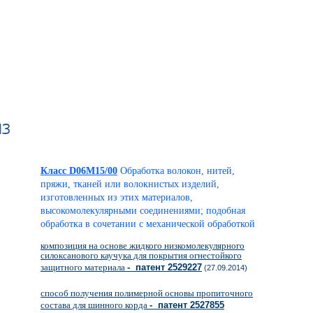
из
Класс D06M15/00
Обработка волокон, нитей,
пряжи, тканей или волокнистых изделий,
изготовленных из этих материалов,
высокомолекулярными соединениями; подобная
обработка в сочетании с механической обработкой
композиция на основе жидкого низкомолекулярного
силоксанового каучука для покрытия огнестойкого
защитного материала
- патент 2529227
(27.09.2014)
способ получения полимерной основы пропиточного
состава для шинного корда
- патент 2527855