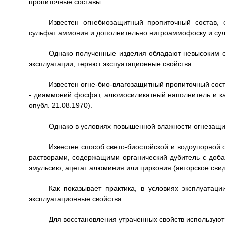
пропиточные составы.
Известен огнебиозащитный пропиточный состав,
сульфат аммония и дополнительно нитроаммофоску и суль
Однако полученные изделия обладают невысоким с
эксплуатации, теряют экспуатационные свойства.
Известен огне-био-влагозащитный пропиточный сос
- диаммоний фосфат, алюмосиликатный наполнитель и ка
опубл. 21.08.1970).
Однако в условиях повышенной влажности огнезащи
Известен способ свето-биостойской и водоупорной 
растворами, содержащими органический дубитель с доб
эмульсию, ацетат алюминия или циркония (авторское свид
Как показывает практика, в условиях эксплуатац
эксплуатационные свойства.
Для восстановления утраченных свойств использую