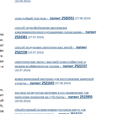
(10.09.2014)
огнестойкий текстиль
- патент 2526551
(27.08.2014)
способ гидрофобизации материалов
алкилиминопропилсодержащими силоксанами
- патент
ля
2524381
(27.07.2014)
и.
ат
способ получения синтетических нитей
- патент
во
2522338
(10.07.2014)
и,
ая
синтетические нити с высокой хемостойкостью и
низким коэффициентом трения
- патент 2522337
 и
(10.07.2014)
композиционный материал для изготовления защитной
одежды
- патент 2521043
(27.06.2014)
н,
раствор полиуретан-мочевин и его применение для
ит
нанесения покрытия на субстраты
- патент 2515955
ый
(20.05.2014)
%,
обработанный полимочевиноуретаном шнур для
ов
приводного ремня и ремень
- патент 2515321