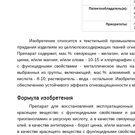
Патентообладатель(и):
Приоритеты:
Изобретение относится к текстильной промышлен
придания изделиям из целлюлозосодержащих тканей огне-
Препарат содержит, мас.%: связующее - желатин, или каз
цинка, и/или магния, и/или олова - 10-15 и хлорпарафин
с фунгицидными свойствами - металлическое мыло на
выбранных из группы, включающей, мас.%: алюминий, цир
кислота - 8-10; растворитель - вода - остальное. Изобре
обеспечению устойчивого эффекта огнезащищенности к мо
Формула изобретения
Препарат для восстановления эксплуатационных
красящее вещество с фунгицидными свойствами и рас
триэтаноламин и уксусную кислоту, а в качестве связующ
клей, в качестве антипирена - борат цинка, и/или магния
в качестве красящего вещества с фунгицидными свойств