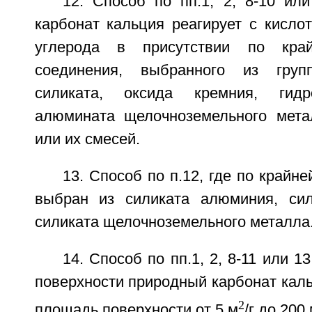
12. Способ по пп.1, 2, 8-10 ил
карбонат кальция реагирует с кисло
углерода в присутствии по кра
соединения, выбранного из груп
силиката, оксида кремния, гидр
алюмината щелочноземельного мета
или их смесей.
13. Способ по п.12, где по крайн
выбран из силиката алюминия, сил
силиката щелочноземельного металла
14. Способ по пп.1, 2, 8-11 или 1
поверхности природный карбонат кал
2
площадь поверхности от 5 м
/г до 200