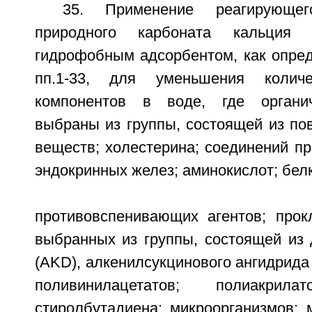
35. Применение реагирующе
природного карбоната кальция
гидрофобным адсорбентом, как опред
пп.1-33, для уменьшения количе
компонентов в воде, где органи
выбраны из группы, состоящей из по
веществ; холестерина; соединений п
эндокринных желез; аминокислот; белк
противовспенивающих агентов; прок
выбранных из группы, состоящей из 
(AKD), алкенилсукцинового ангидрида 
поливинилацетатов; полиакрила
стиролбутадиена; микроорганизмов; 