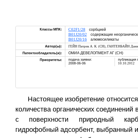
C02F1/28
Классы МПК:
сорбцией
B01J20/02
содержащие неорганическ
B01J20/16
алюмосиликаты
,
Автор(ы):
ГЕЙН Патрик А. К. (CH)
ГАНТЕНБАЙН Даниэ
ОМИА ДЕВЕЛОПМЕНТ АГ (CH)
Патентообладатель(и):
подача заявки:
публикация 
Приоритеты:
2008-06-06
10.10.2012
Настоящее изобретение относится
количества органических соединений 
с поверхности природный кар
гидрофобный адсорбент, выбранный и